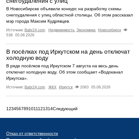
снегоудаления с улиц
В Новосибирске объявили конкурс на разработку схемы
снегоудаления с улиц областной столицы. Об этом рассказал
мэр города Максим Кудрявцев.
Источник:
Babr24.com
.
Недвижимость
,
Экономика
Новосибирск
538
05.08.2026
В посёлках под Иркутском на день отключат
холодную воду
В ряде посёлков под Иркутском 7 августа на весь день
отключат холодную воду. Об этом сообщает «Водоканал
Иркутска».
Источник:
Babr24.com
.
ЖКХ
Иркутск
2083
05.08.2026
1
2
3
4
5
6
7
8
9
10
11
12
13
14
Следующий
Отказ от ответственности