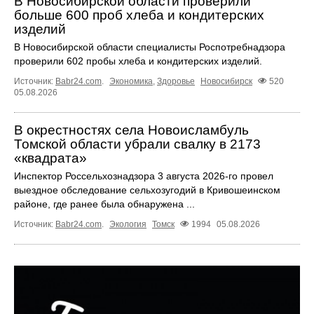
В Новосибирской области проверили
больше 600 проб хлеба и кондитерских
изделий
В Новосибирской области специалисты Роспотребнадзора
проверили 602 пробы хлеба и кондитерских изделий.
Источник:
Babr24.com
.
Экономика
,
Здоровье
Новосибирск
520
05.08.2026
В окрестностях села Новоисламбуль
Томской области убрали свалку в 2173
«квадрата»
Инспектор Россельхознадзора 3 августа 2026-го провел
выездное обследование сельхозугодий в Кривошеинском
районе, где ранее была обнаружена ...
Источник:
Babr24.com
.
Экология
Томск
1994
05.08.2026