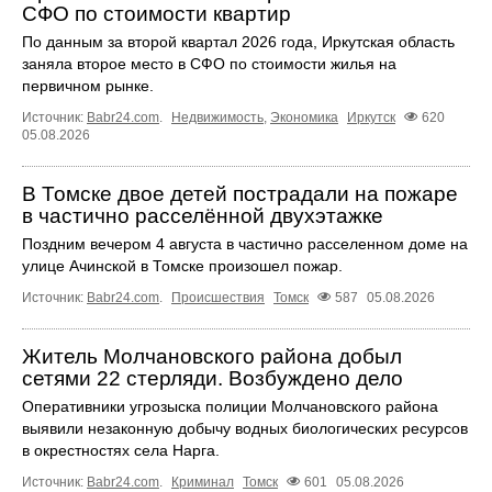
СФО по стоимости квартир
По данным за второй квартал 2026 года, Иркутская область
заняла второе место в СФО по стоимости жилья на
первичном рынке.
Источник:
Babr24.com
.
Недвижимость
,
Экономика
Иркутск
620
05.08.2026
В Томске двое детей пострадали на пожаре
в частично расселённой двухэтажке
Поздним вечером 4 августа в частично расселенном доме на
улице Ачинской в Томске произошел пожар.
Источник:
Babr24.com
.
Происшествия
Томск
587
05.08.2026
Житель Молчановского района добыл
сетями 22 стерляди. Возбуждено дело
Оперативники угрозыска полиции Молчановского района
выявили незаконную добычу водных биологических ресурсов
в окрестностях села Нарга.
Источник:
Babr24.com
.
Криминал
Томск
601
05.08.2026