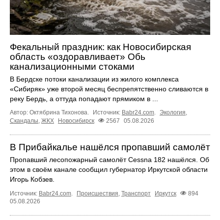
Фекальный праздник: как Новосибирская
область «оздоравливает» Обь
канализационными стоками
В Бердске потоки канализации из жилого комплекса
«Сибиряк» уже второй месяц беспрепятственно сливаются в
реку Бердь, а оттуда попадают прямиком в ...
Автор: Октябрина Тихонова.
Источник:
Babr24.com
.
Экология
,
Скандалы
,
ЖКХ
Новосибирск
2567
05.08.2026
В Прибайкалье нашёлся пропавший самолёт
Пропавший лесопожарный самолёт Cessna 182 нашёлся. Об
этом в своём канале сообщил губернатор Иркутской области
Игорь Кобзев.
Источник:
Babr24.com
.
Происшествия
,
Транспорт
Иркутск
894
05.08.2026