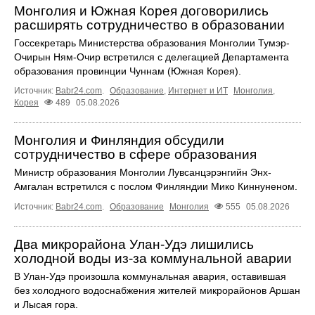
Монголия и Южная Корея договорились
расширять сотрудничество в образовании
Госсекретарь Министерства образования Монголии Тумэр-
Очирын Ням-Очир встретился с делегацией Департамента
образования провинции Чуннам (Южная Корея).
Источник:
Babr24.com
.
Образование
,
Интернет и ИТ
Монголия
,
Корея
489
05.08.2026
Монголия и Финляндия обсудили
сотрудничество в сфере образования
Министр образования Монголии Лувсанцэрэнгийн Энх-
Амгалан встретился с послом Финляндии Мико Киннуненом.
Источник:
Babr24.com
.
Образование
Монголия
555
05.08.2026
Два микрорайона Улан-Удэ лишились
холодной воды из-за коммунальной аварии
В Улан-Удэ произошла коммунальная авария, оставившая
без холодного водоснабжения жителей микрорайонов Аршан
и Лысая гора.