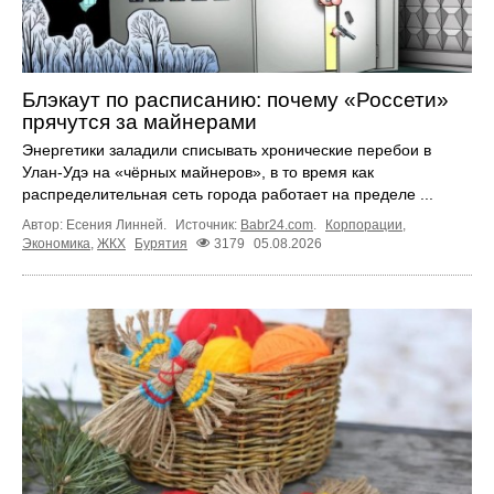
Блэкаут по расписанию: почему «Россети»
прячутся за майнерами
Энергетики заладили списывать хронические перебои в
Улан-Удэ на «чёрных майнеров», в то время как
распределительная сеть города работает на пределе ...
Автор: Есения Линней.
Источник:
Babr24.com
.
Корпорации
,
Экономика
,
ЖКХ
Бурятия
3179
05.08.2026