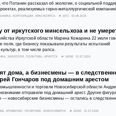
, что Потанин рассказал об экологии, о социальной подд
проектах, реализуемых горно-металлургической компание
НОМИКА
КОРПОРАЦИИ
КРАСНОЯРСК
2671
03.08.2026
 от иркутского минсельхоза и не умере
зяйства Иркутской области Марина Кожарина 22 июля го
е поля, где бизнесу показывали результаты испытаний
культур, в том числе рапса.
ИКА
ЭКОЛОГИЯ
ПОЛИТИКА
ИРКУТСК
14008
31.07.2026
ят дома, а бизнесмены — в следственн
дрей Гончаров под домашним арестом
омышленности и торговли Новосибирской области Андр
оюзниками отправили под домашний арест. Другие фигур
е — новосибирские бизнесмены — остались в следствен
КА
КРИМИНАЛ
ПОЛИТИКА
НОВОСИБИРСК
10382
31.07.2026