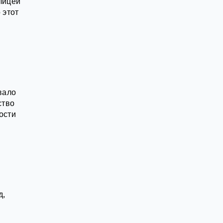
лицей
 этот
вало
ство
ости
д,