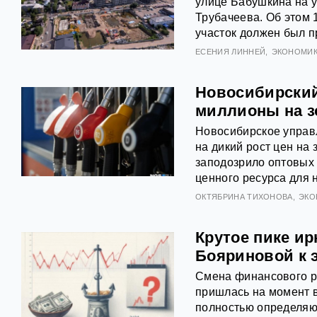
улице Бабушкина на у
Трубачеева. Об этом 
участок должен был п
ЕСЕНИЯ ЛИННЕЙ
ЭКОНОМИ
Новосибирский
миллионы на з
Новосибирское управ
на дикий рост цен на
заподозрило оптовых
ценного ресурса для 
ОКТЯБРИНА ТИХОНОВА
ЭКО
Крутое пике ир
Бояриновой к 
Смена финансового ру
пришлась на момент 
полностью определяю