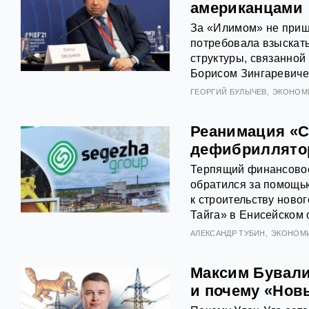
американцами
За «Илимом» не пришл
потребовала взыскат
структуры, связанно
Борисом Зингаревиче
ГЕОРГИЙ БУЛЫЧЕВ
ЭКОНОМ
Реанимация «С
дефибриллято
Терпящий финансовое
обратился за помощью
к строительству ново
Тайга» в Енисейском 
АЛЕКСАНДР ТУБИН
ЭКОНОМ
Максим Бувалин
и почему «Нов