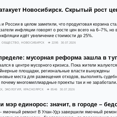
такует Новосибирск. Скрытый рост це
и России в целом заметили, что продуктовая корзина ст
затели инфляции говорят о росте цен всего на 6–7%, но 
нкфляции идёт увеличение стоимости до 25%.
ОБЩЕСТВО
НОВОСИБИРСК
2295
30.07.2026
пределе: мусорная реформа зашла в ту
зался в центре мусорного кризиса. Пока жители жалуются
йнерные площадки, региональные власти вынуждены
 новые места для размещения отходов, выполнять судеб
 почему многомиллиардные проекты так и не заработали
КХ
ЭКОЛОГИЯ
КРАСНОЯРСК
8546
30.07.2026
и мэр единорос: значит, в городе – бед
 – ямочный ремонт В Улан-Удэ завершили ямочный ремон