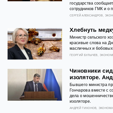
государства сообщает
сотрудников ГМК и о 
СЕРГЕЙ АЛЕКСАНДРОВ
ЭКО
Хлебнуть медку
Министр сельского хо
красивые слова на Дн
масличных и бобовых 
ГЕОРГИЙ БУЛЫЧЕВ
ЭКОНОМ
Чиновники сид
изоляторе. Ан
Бывшего министра пр
Гончарова вместе с с
дела о мошенничеств
изоляторе.
АНДРЕЙ ТИХОНОВ
ЭКОНОМИ