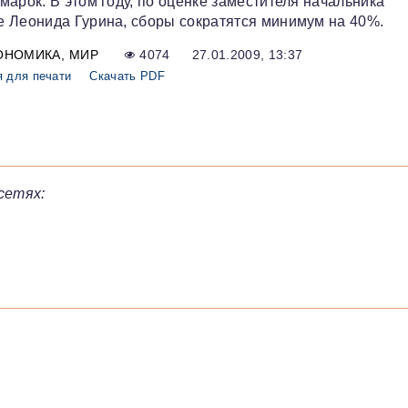
арок. В этом году, по оценке заместителя начальника
е Леонида Гурина, сборы сократятся минимум на 40%.
ОНОМИКА
МИР
4074
27.01.2009, 13:37
 для печати
Скачать PDF
сетях: