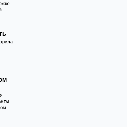
ержке
й.
ть
ворила
ом
ея
анты
ном