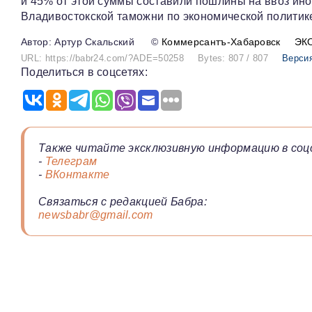
и 45% от этой суммы составили пошлины на ввоз ином
Владивостокской таможни по экономической политик
Артур Скальский
©
Коммерсантъ-Хабаровск
ЭК
URL: https://babr24.com/?ADE=50258
Bytes: 807 / 807
Версия
Поделиться в соцсетях:
Также читайте эксклюзивную информацию в соц
-
Телеграм
-
ВКонтакте
Связаться с редакцией Бабра:
newsbabr@gmail.com