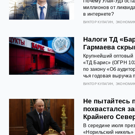
Почему Улан-Удэ оста
миллионов от ликвид
в интернете?
ВИКТОР КУЛАГИН
ЭКОНОМИ
Налоги ТД «Ба
Гармаева скры
Крупнейший оптовый 
«ТД Барис» (ОГРН 10
по закону «Об аудито
чья годовая выручка 
ВИКТОР КУЛАГИН
ЭКОНОМИ
Не пытайтесь 
похвастался з
Крайнего Севе
В середине июля през
«Норильский никель»