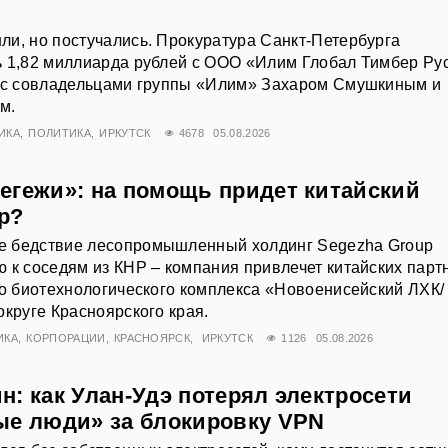
и, но постучались. Прокуратура Санкт-Петербурга
ь 1,82 миллиарда рублей с ООО «Илим Глобал Тимбер Ру
й с совладельцами группы «Илим» Захаром Смушкиным и
м.
ИКА
ПОЛИТИКА
ИРКУТСК
4678
05.08.2026
егежи»: на помощь придет китайский
р?
 бедствие лесопромышленный холдинг Segezha Group
 к соседям из КНР – компания привлечет китайских парт
го биотехнологического комплекса «Новоенисейский ЛХК/
округе Красноярского края.
ИКА
КОРПОРАЦИИ
КРАСНОЯРСК
ИРКУТСК
1126
05.08.2026
: как Улан-Удэ потерял электросети
ые люди» за блокировку VPN