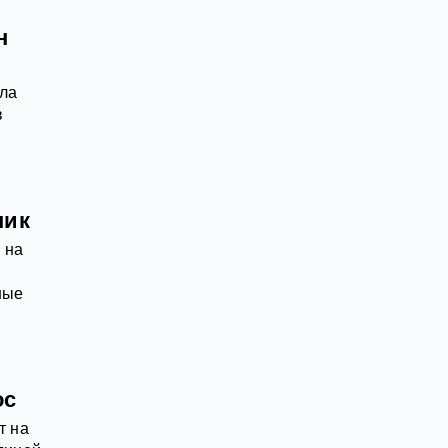
н
ала
в
пик
 на
ные
.
ос
т на