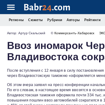
Babr
24
.com
Регионы
Сюжеты
Рубрики
Авторы
Рейтинги
Артур Скальский
©
Коммерсантъ-Хабаровск
ЭК
Ввоз иномарок Че
Владивостока сокр
После вступления с 12 января в силу постановлени
через Владивостокскую таможню «оформляется менее
Об этом вчера заявил на пресс-конференции началь
По его словам, в настоящее время ввозятся в основ
Владивостокская таможня оформила почти 334 тыс. 
повышения пошлин ввоз автомобилей сократился в 18