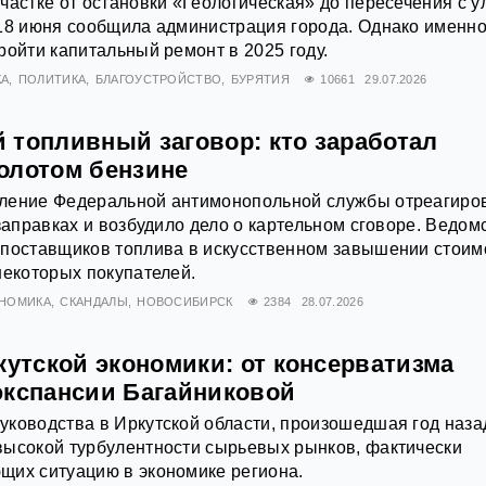
частке от остановки «Геологическая» до пересечения с у
18 июня сообщила администрация города. Однако именно
ройти капитальный ремонт в 2025 году.
КА
ПОЛИТИКА
БЛАГОУСТРОЙСТВО
БУРЯТИЯ
10661
29.07.2026
 топливный заговор: кто заработал
олотом бензине
ление Федеральной антимонопольной службы отреагиро
 заправках и возбудило дело о картельном сговоре. Ведом
 поставщиков топлива в искусственном завышении стоим
некоторых покупателей.
НОМИКА
СКАНДАЛЫ
НОВОСИБИРСК
2384
28.07.2026
кутской экономики: от консерватизма
экспансии Багайниковой
ководства в Иркутской области, произошедшая год наза
высокой турбулентности сырьевых рынков, фактически
щих ситуацию в экономике региона.