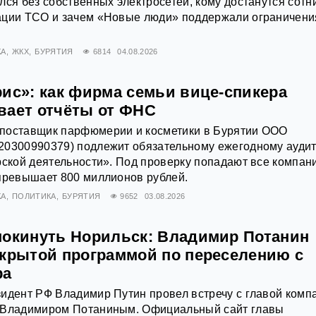
лся без собственных электросетей, кому достанутся сотн
ации ТСО и зачем «Новые люди» поддержали ограничени
КА
ЖКХ
БУРЯТИЯ
6814
04.08.2026
рис»: как фирма семьи вице-спикера
вает отчёты от ФНС
поставщик парфюмерии и косметики в Бурятии ООО
20300990379) подлежит обязательному ежегодному ауди
рской деятельности». Под проверку попадают все компан
превышает 800 миллионов рублей.
КА
ПОЛИТИКА
БУРЯТИЯ
9652
03.08.2026
покинуть Норильск: Владимир Потанин
акрытой программой по переселению с
ра
идент РФ Владимир Путин провел встречу с главой комп
 Владимиром Потаниным. Официальный сайт главы