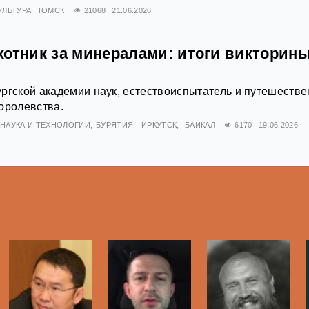
УЛЬТУРА
ТОМСК
21068
21.06.2026
хотник за минералами: итоги викторин
ргской академии наук, естествоиспытатель и путешестве
оролевства.
НАУКА И ТЕХНОЛОГИИ
БУРЯТИЯ
ИРКУТСК
БАЙКАЛ
6170
19.06.2026