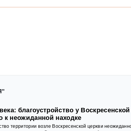
Я"
 века: благоустройство у Воскресенской
о к неожиданной находке
ство территории возле Воскресенской церкви неожиданн