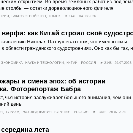
ческим открытием. Во время земляных работ из-под зем
ые столбы — остатки дореволюционного флигеля.
ОРИЯ
БЛАГОУСТРОЙСТВО
ТОМСК
1440
04.08.2026
 верфи: как Китай строил своё судостр
 заявлению Николая Патрушева о том, что именно «мы
 в области гражданского судостроения». Оно как бы так, 
ЭКОНОМИКА
НАУКА И ТЕХНОЛОГИИ
КИТАЙ
РОССИЯ
2148
29.07.2026
ожары и смена эпох: об истории
ка. Фоторепортаж Бабра
т, чья история заслуживает большего внимания, чем они
ний день.
ИЯ
ТУРИЗМ
РАССЛЕДОВАНИЯ
БУРЯТИЯ
РОССИЯ
13415
28.07.2026
 середина лета