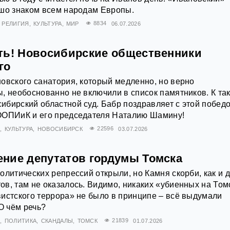
ошо знаком всем народам Европы.
РЕЛИГИЯ
КУЛЬТУРА
МИР
8834
06.07.2026
ть! Новосибирские общественники
го
овского санатория, который медленно, но верно
, необоснованно не включили в список памятников. К та
бирский областной суд. Бабр поздравляет с этой побед
ООПИиК и его председателя Наталию Шамину!
Я
КУЛЬТУРА
НОВОСИБИРСК
22596
03.07.2026
ние депутатов гордумы Томска
олитических репрессий открыли, но Камня скорби, как и 
в, там не оказалось. Видимо, никаких «убиенных на Том
истского террора» не было в принципе – всё выдумали
 чём речь?
Я
ПОЛИТИКА
СКАНДАЛЫ
ТОМСК
21839
01.07.2026