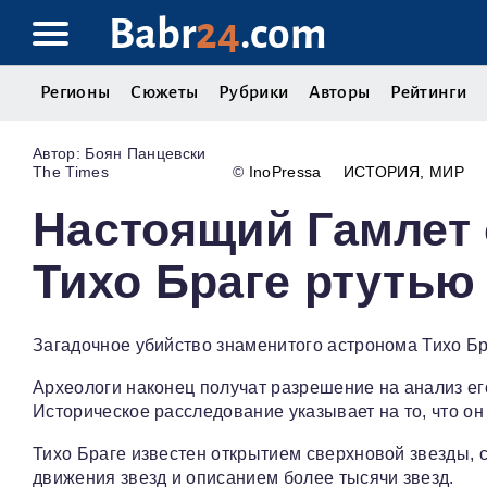
Babr
24
.com
Регионы
Сюжеты
Рубрики
Авторы
Рейтинги
Боян Панцевски
The Times
©
InoPressa
ИСТОРИЯ
МИР
Настоящий Гамлет 
Тихо Браге ртутью
Загадочное убийство знаменитого астронома Тихо Бра
Археологи наконец получат разрешение на анализ ег
Историческое расследование указывает на то, что о
Тихо Браге известен открытием сверхновой звезды, 
движения звезд и описанием более тысячи звезд.