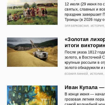
12 июля (29 июня по 
святых, славных и вс
праздник завершает П
Троицы (в 2026 году о
ЭЛЯ БЕРКОВСКАЯ
ИСТОРИЯ
«Золотая лихо
итоги виктори
После указа 1812 го
золото, в Восточной 
крупные россыпи в от
золото обнаружили и 
ЕСЕНИЯ ЛИННЕЙ
ИСТОРИЯ
Иван Купала —
В конце июня — начал
грозовая летняя пора
самой волшебной ночь