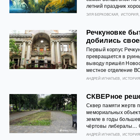
летний праздник хор
ЭЛЯ БЕРКОВСКАЯ
ИСТОРИЯ
Речкуновке бы
добились свое
Первый корпус Речкун
превращается в руины
выводу пришёл Новоси
местное отделение В
АНДРЕЙ ИГНАТЬЕВ
ИСТОРИ
СКВЕРное реше
Сквер памяти жертв п
мемориальных объекто
земле в годы большев
чёртовы либералы… О
АНДРЕЙ ИГНАТЬЕВ
ИСТОРИ