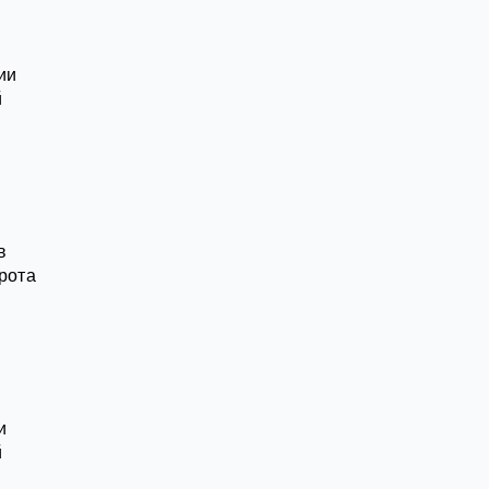
ии
й
в
рота
и
й