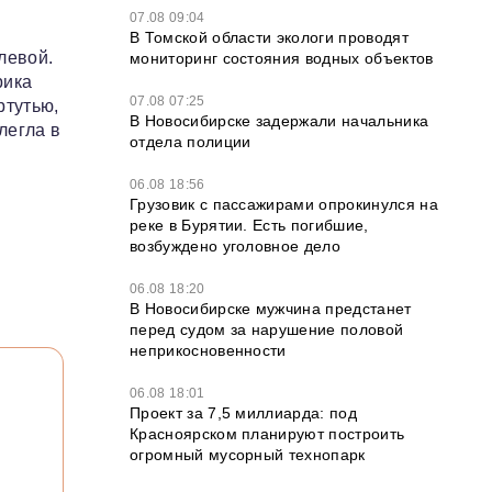
07.08 09:04
В Томской области экологи проводят
левой.
мониторинг состояния водных объектов
рика
07.08 07:25
ртутью,
В Новосибирске задержали начальника
легла в
отдела полиции
06.08 18:56
Грузовик с пассажирами опрокинулся на
реке в Бурятии. Есть погибшие,
возбуждено уголовное дело
06.08 18:20
В Новосибирске мужчина предстанет
перед судом за нарушение половой
неприкосновенности
06.08 18:01
Проект за 7,5 миллиарда: под
Красноярском планируют построить
огромный мусорный технопарк