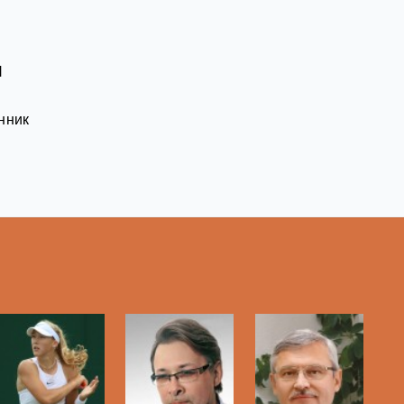
ы
нник