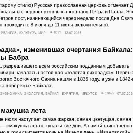
старому стилю) Русская православная церковь отмечает 
ехвальных первоверховных апостолов Петра и Павла. Эт
етров пост, начинающийся через неделю после Дня Свят
н проходил с 8 июня до 11 июля включительно).
РЕЛИГИЯ
КУЛЬТУРА
МИР
8774
12.07.2026
радка», изменившая очертания Байкала:
ны Бабра
да, разрешившего всем российским подданным добывать
Сибири началась настоящая «золотая лихорадка». Первы
рогах Восточного Саяна нашли в 1836 году, а уже в 1842
на побережье Байкала.
ЭКОНОМИКА
ЭКОЛОГИЯ
БАЙКАЛ
БУРЯТИЯ
ИРКУТСК
19627
07.07.202
 макушка лета
е июля наступает самая жаркая, самая цветущая, самая
 — «макушка лета», купальские дни. А самой таинственно
ю в году считается ночь на Иванов день. «Ивановский»