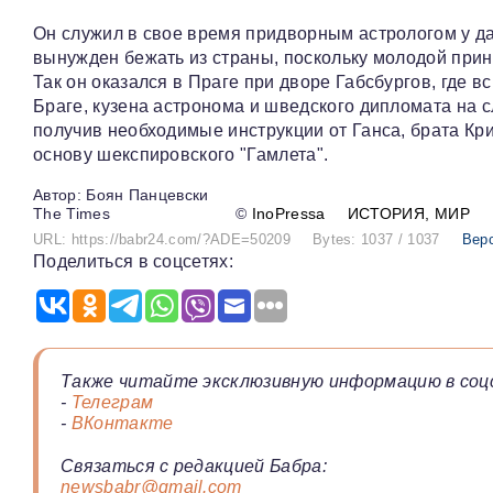
Он служил в свое время придворным астрологом у дат
вынужден бежать из страны, поскольку молодой принц
Так он оказался в Праге при дворе Габсбургов, где в
Браге, кузена астронома и шведского дипломата на с
получив необходимые инструкции от Ганса, брата Крис
основу шекспировского "Гамлета".
Боян Панцевски
The Times
©
InoPressa
ИСТОРИЯ
МИР
URL: https://babr24.com/?ADE=50209
Bytes: 1037 / 1037
Вер
Поделиться в соцсетях:
Также читайте эксклюзивную информацию в соц
-
Телеграм
-
ВКонтакте
Связаться с редакцией Бабра:
newsbabr@gmail.com