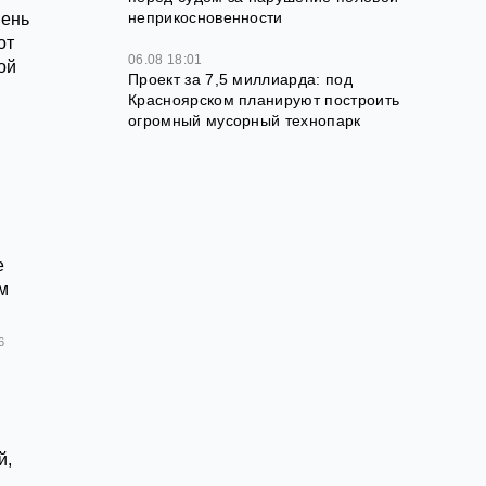
неприкосновенности
День
от
06.08 18:01
ой
Проект за 7,5 миллиарда: под
Красноярском планируют построить
огромный мусорный технопарк
е
-м
6
й,