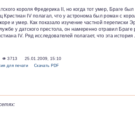
ского короля Фредерика II, но когда тот умер, Браге был
 Кристиан IV полагал, что у астронома был роман с коро
скоре и умер. Как показало изучение частной переписки Э
лужбе у датского престола, он намеренно отравил Браге 
тиана IV. Ряд исследователей полагает, что эта история 
3713
25.01.2009, 15:10
сия для печати
Скачать PDF
сетях: