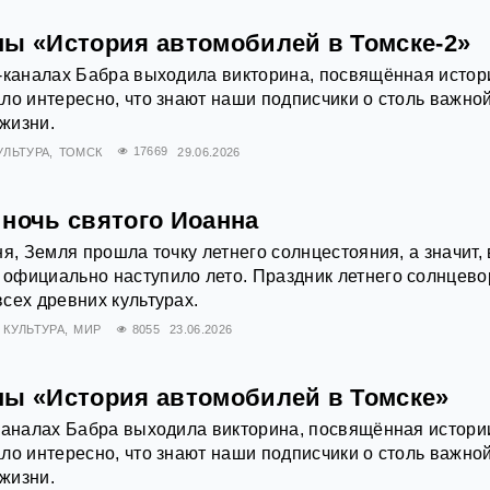
ны «История автомобилей в Томске-2»
‑каналах Бабра выходила викторина, посвящённая истор
ло интересно, что знают наши подписчики о столь важно
жизни.
УЛЬТУРА
ТОМСК
17669
29.06.2026
 ночь святого Иоанна
я, Земля прошла точку летнего солнцестояния, а значит, 
официально наступило лето. Праздник летнего солнцево
сех древних культурах.
КУЛЬТУРА
МИР
8055
23.06.2026
ны «История автомобилей в Томске»
каналах Бабра выходила викторина, посвящённая истори
ло интересно, что знают наши подписчики о столь важно
жизни.