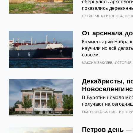
обернулось археологи
показались деревянн
ОКТЯБРИНА ТИХОНОВА
ИСТ
От арсенала до
Комментарий Бабра к
научили их всё делать
совсем.
МАКСИМ БАКУЛЕВ
ИСТОРИЯ
Декабристы, п
Новоселенгинс
В Бурятии немало мес
получают на сегодняш
ЕКАТЕРИНА ВИЛЬМС
ИСТОР
Петров день —