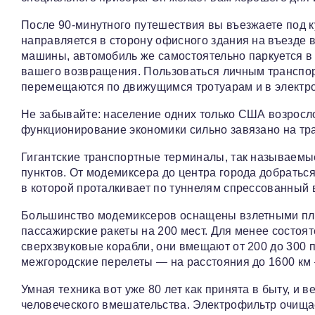
После 90-минутного путешествия вы въезжаете под к
направляется в сторону офисного здания на въезде в
машины, автомобиль же самостоятельно паркуется в
вашего возвращения. Пользоваться личным транспор
перемещаются по движущимся тротуарам и в электр
Не забывайте: население одних только США возросло
функционирование экономики сильно завязано на тр
Гигантские транспортные терминалы, так называемы
пунктов. От модемиксера до центра города добратьс
в которой проталкивает по туннелям спрессованный 
Большинство модемиксеров оснащены взлетными пло
пассажирские ракеты на 200 мест. Для менее состоя
сверхзвуковые корабли, они вмещают от 200 до 300 п
межгородские перелеты — на расстояния до 1600 к
Умная техника вот уже 80 лет как принята в быту, и 
человеческого вмешательства. Электрофильтр очищае