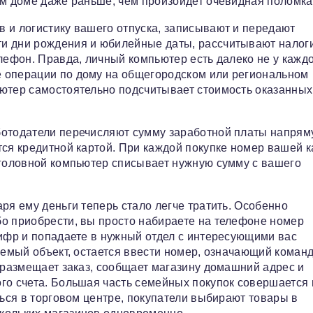
ем доме даже раньше, чем произойдет очевидная поломка
 и логистику вашего отпуска, записывают и передают
и дни рождения и юбилейные даты, рассчитывают налог
лефон. Правда, личный компьютер есть далеко не у кажд
 операции по дому на общегородском или региональном
ьютер самостоятельно подсчитывает стоимость оказанных
ботодатели перечисляют сумму заработной платы напрям
тся кредитной картой. При каждой покупке номер вашей 
 головной компьютер списывает нужную сумму с вашего
ря ему деньги теперь стало легче тратить. Особенно
о приобрести, вы просто набираете на телефоне номер
цифр и попадаете в нужный отдел с интересующими вас
аемый объект, остается ввести номер, означающий коман
н размещает заказ, сообщает магазину домашний адрес и
ого счета. Большая часть семейных покупок совершается
ться в торговом центре, покупатели выбирают товары в