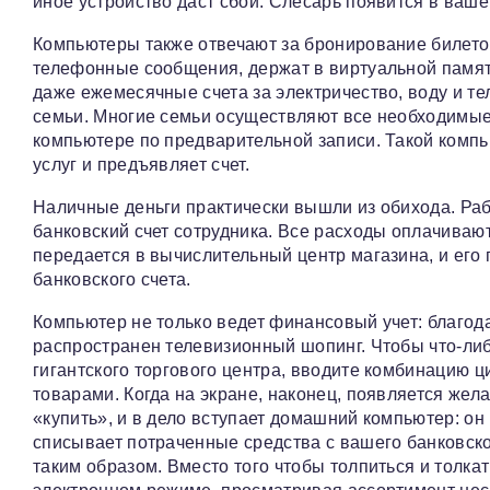
иное устройство даст сбой. Слесарь появится в ваш
Компьютеры также отвечают за бронирование билетов
телефонные сообщения, держат в виртуальной памят
даже ежемесячные счета за электричество, воду и те
семьи. Многие семьи осуществляют все необходимые
компьютере по предварительной записи. Такой комп
услуг и предъявляет счет.
Наличные деньги практически вышли из обихода. Ра
банковский счет сотрудника. Все расходы оплачиваю
передается в вычислительный центр магазина, и его
банковского счета.
Компьютер не только ведет финансовый учет: благода
распространен телевизионный шопинг. Чтобы что-либ
гигантского торгового центра, вводите комбинацию 
товарами. Когда на экране, наконец, появляется жел
«купить», и в дело вступает домашний компьютер: о
списывает потраченные средства с вашего банковск
таким образом. Вместо того чтобы толпиться и толка