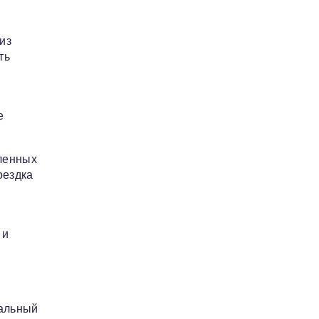
из
ть
е
ленных
оездка
 и
мальный