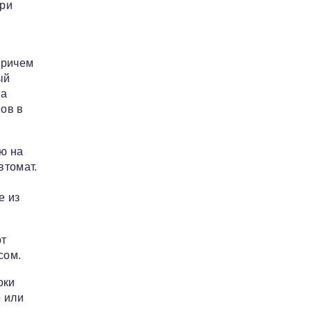
три
причем
ый
ма
ов в
ю на
втомат.
е из
от
сом.
оки
 или