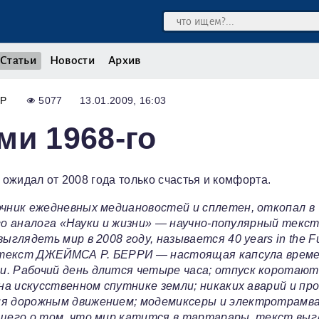
Статьи
Новости
Архив
Р
5077
13.01.2009, 16:03
ми 1968-го
 ожидал от 2008 года только счастья и комфорта.
чник ежедневных медиановостей и сплетен, откопал в
ого аналога «Науки и жизни» — научно-популярный текс
глядеть мир в 2008 году, называется 40 years in the Fu
с текст ДЖЕЙМСА Р. БЕРРИ — настоящая капсула врем
. Рабочий день длится четыре часа; отпуск коротают
на искусственном спутнике земли; никаких аварий и пр
я дорожным движением; модемиксеры и электротрамва
ющего о том, что мир катится в тартарары, текст вы