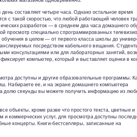
кольких магазинов одновременно.
 день составляет четыре часа. Однако остальное время
ся с такой скоростью, что любой работающий человек тр
хнических разработок — в среднем два часа домашнего о
обой просмотр специально спрограммированных телевизи
сс обучения в целом — от первого класса школы до универ
транслируемых посредством кабельного вещания. Студент
чными консультациями или для лабораторных занятий, во
а фиксирует компьютер, который и выставляет оценки в ко
смотра доступны и другие образовательные программы. 
иш. Набираете ее, и на экране домашнего компьютера
за долю секунды вы можете получить информацию из люб
се объекты, кроме разве что простого текста, цветные и
 и коммерческих услуг, для просмотра доступны послед
бные концерты. Книги-бестселлеры, записанные на