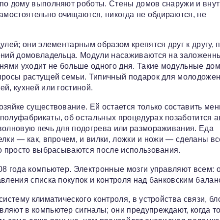
 по дому выполняют роботы. Стены домов снаружи и вну
мостоятельно очищаются, никогда не обдираются, не
улей; они элементарным образом крепятся друг к другу, 
тений домовладельца. Модули насаживаются на заложенн
ьнями уходит не больше одного дня. Такие модульные до
апросы растущей семьи. Типичный подарок для молодожен
й, кухней или гостиной.
озяйке существование. Ей остается только составить мен
полуфабрикаты, об остальных процедурах позаботится а
волновую печь для подогрева или размораживания. Еда
лки — как, впрочем, и вилки, ложки и ножи — сделаны вс
то просто выбрасываются после использования.
08 года компьютер. Электронные мозги управляют всем: 
авления списка покупок и контроля над банковским балан
систему климатического контроля, в устройства связи, бл
ляют в компьютер сигналы; они предупреждают, когда то