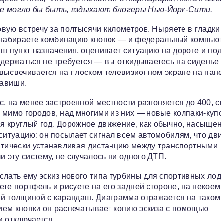
се могло бы быть, вздыхают блогеры Нью-Йорк-Сити.
ловую встречу за полтысячи километров. Ныряете в гладки
набираете комбинацию кнопок — и федеральный компьют
 пункт назначения, оценивает ситуацию на дороге и по
 держаться не требуется — вы откидываетесь на сиденье
й высвечивается на плоском телевизионном экране на пан
лавиши.
с, на менее застроенной местности разгоняется до 400, с
 мимо городов, над многими из них — новые колпаки-куп
я круглый год. Дорожное движение, как обычно, насыщен
 ситуацию: он посылает сигнал всем автомобилям, что дв
матически устанавливая дистанцию между транспортными
и эту систему, не случалось ни одного ДТП.
слать ему эскиз нового типа турбины для спортивных лод
те портфель и рисуете на его задней стороне, на некоем
ой толщиной с карандаш. Диаграмма отражается на таком
тием кнопки он распечатывает копию эскиза с помощью
и отключается.