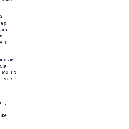
й
ер,
дает
 и
ели
кользит
ола,
ное, но
ижутся
ок,
 же