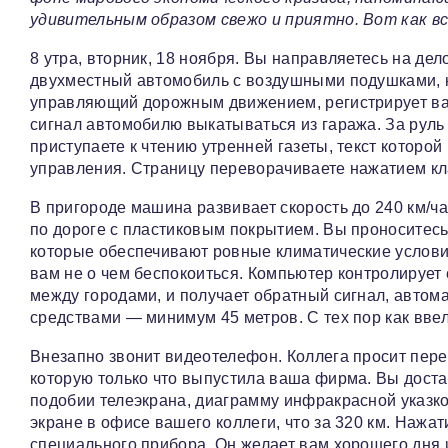
удивительным образом свежо и приятно. Вот как в
8 утра, вторник, 18 ноября. Вы направляетесь на де
двухместный автомобиль с воздушными подушками, 
управляющий дорожным движением, регистрирует ваш
сигнал автомобилю выкатываться из гаража. За руль
приступаете к чтению утренней газеты, текст которо
управления. Страницу переворачиваете нажатием к
В пригороде машина развивает скорость до 240 км/ча
по дороге с пластиковым покрытием. Вы проноситесь
которые обеспечивают ровные климатические услови
вам не о чем беспокоиться. Компьютер контролирует
между городами, и получает обратный сигнал, авто
средствами — минимум 45 метров. С тех пор как ввел
Внезапно звонит видеотелефон. Коллега просит пере
которую только что выпустила ваша фирма. Вы достае
подобии телеэкрана, диаграмму инфракрасной указк
экране в офисе вашего коллеги, что за 320 км. Нажа
специального прибора. Он желает вам хорошего дня 