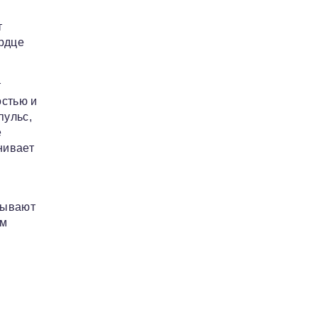
т
рдце
т
остью и
пульс,
е
нивает
сывают
ом