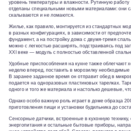
уровень температуры и влажности. Рутинную работу
отделаны специальными новыми материалами: они са
скалываются и не ломаются.
Жилье, как правило, монтируется из стандартных мод
в разных конфигурациях, в зависимости от предпоч
фундамент, а на постройку дома с двумя-тремя спал
можно с легкостью расширять, подстраиваясь под з
XXI веке — модуль с полностью обставленной спальне
Удобные приспособления на кухне также облегчают х
неделю вперед, поставить в морозилку необходимые 
В заранее заданное время он отправит обед в микро
подается на одноразовых пластиковых тарелках. Таре
одного и того же материала и настолько дешевые, ч
Однако особо важную роль играет в доме образца 20
приготовления пищи и установки будильника до сост
Сенсорные датчики, встроенные в кухонную технику, 
энергопитания и остальные бытовые приборы, направ