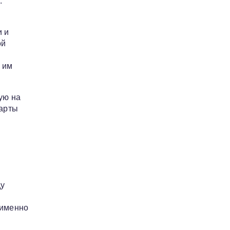
.
и и
ой
 им
ую на
карты
ду
 именно