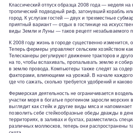
Классический отпуск образца 2008 года — неделя на 
тропический подводный риф, затонувший корабль или
город. К услугам гостей — двух и трехместные субм
приятный вариант — отдых в гостинице на искусстве
виды Земли и Луны — таков рецепт незабываемого 
К 2008 году жизнь в городе существенно изменится, 
Теперь фермеры управляют сельским хозяйством ка
Телесканеры регулируют движение тракторов и друг
на то, чтобы вспахивать, пропалывать землю и соби
в землю провода. Компьютеры также следят за содер
факторами, влияющими на урожай. В начале каждого 
где что сажать, сколько требуется удобрений и каков
Фермерская деятельность не ограничивается воздел
участки моря в богатые протеином заросли морских 
выглядит как стейк и другие виды мяса и напоминает 
позволить себе стейкообразные обеды дважды в день
территориях, в заливах и бухтах, разместились сп
различных моллюсков, теперь они распространены так
скота.