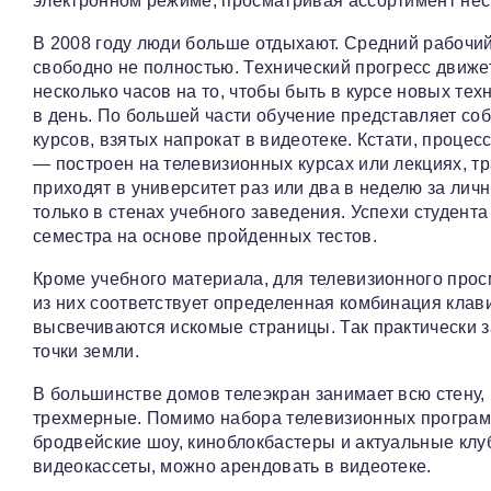
электронном режиме, просматривая ассортимент нес
В 2008 году люди больше отдыхают. Средний рабочий
свободно не полностью. Технический прогресс движет
несколько часов на то, чтобы быть в курсе новых те
в день. По большей части обучение представляет с
курсов, взятых напрокат в видеотеке. Кстати, проце
— построен на телевизионных курсах или лекциях, 
приходят в университет раз или два в неделю за ли
только в стенах учебного заведения. Успехи студент
семестра на основе пройденных тестов.
Кроме учебного материала, для телевизионного про
из них соответствует определенная комбинация клав
высвечиваются искомые страницы. Так практически 
точки земли.
В большинстве домов телеэкран занимает всю стену, в
трехмерные. Помимо набора телевизионных программ
бродвейские шоу, киноблокбастеры и актуальные клу
видеокассеты, можно арендовать в видеотеке.