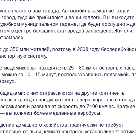
упол нужного вам города. Автомобиль замедляет ход и
 город, туда же прибывают и ваши коллеги. Вы выходите 
 удобном муниципальном гараже, где будет послушно жда
том в центре большинства городов запрещено. Жители
отрамваях.
 до 350 млн жителей, поэтому в 2008 году бесперебойно
анспортную систему.
е модемиксеры, находятся в 25—80 км от основных насе
я можно за 10—15 минут, воспользовавшись подземкой, п
воздух.
щадками: с них отправляются на другие континенты
тельных граждан предусмотрены сверхскоростные поезда
ассажиров и развивают скорость до 7400 км/час. Краткие
м — выполняют более медленные аэробусы.
ведение домашнего хозяйства практически не требует
т воздух от пыли, климат-контроль устанавливает опти