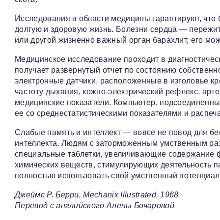
Исследования в области медицины гарантируют, что 
долгую и здоровую жизнь. Болезни сердца — пережит
или другой жизненно важный орган барахлит, его мо
Медицинское исследование проходит в диагностическ
получает развернутый отчет по состоянию собственн
электронные датчики, расположенные в изголовье кре
частоту дыхания, кожно-электрический рефлекс, арт
медицинские показатели. Компьютер, подсоединенны
ее со среднестатистическими показателями и распеч
Слабые память и интеллект — вовсе не повод для бе
интеллекта. Людям с заторможенным умственным раз
специальные таблетки, увеличивающие содержание ф
химических веществ, стимулирующих деятельность па
полностью использовать свой умственный потенциал
Джеймс Р. Берри, Mechanix Illustrated, 1968
Перевод с английского Алены Бочаровой