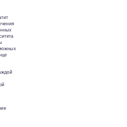
атит
бучения
онных
ситета
ы
зможных
нце
Каждой
ой
ние