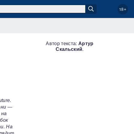
18+
Автор текста:
Артур
Скальский
.
т
ture.
ени —
 на
обок
и. На
глядит