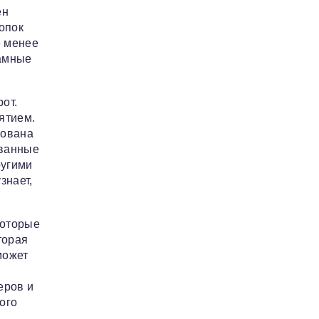
ен
опок
е менее
рамные
от.
ятием.
рована
ованные
ругими
знает,
которые
торая
может
еров и
ого