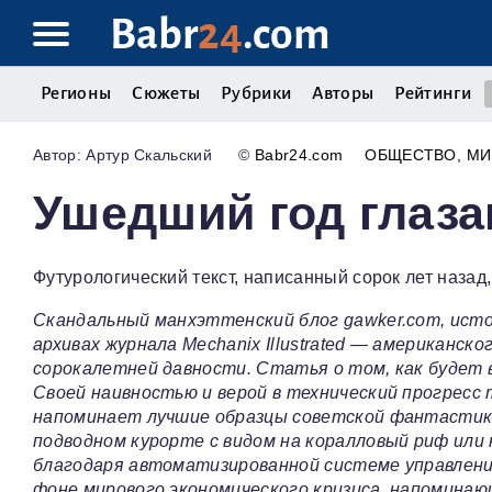
Babr
24
.com
Регионы
Сюжеты
Рубрики
Авторы
Рейтинги
Артур Скальский
©
Babr24.com
ОБЩЕСТВО
МИ
Ушедший год глаза
Футурологический текст, написанный сорок лет назад,
Скандальный манхэттенский блог gawker.com, исто
архивах журнала Mechanix Illustrated — американск
сорокалетней давности. Статья о том, как будет вы
Своей наивностью и верой в технический прогрес
напоминает лучшие образцы советской фантастики
подводном курорте с видом на коралловый риф или 
благодаря автоматизированной системе управлени
фоне мирового экономического кризиса, напомина