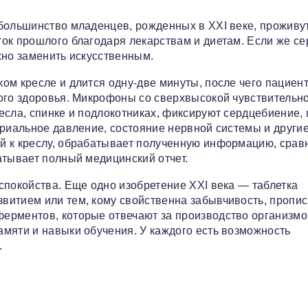
большинство младенцев, рожденных в XXI веке, проживу
ок прошлого благодаря лекарствам и диетам. Если же се
жно заменить искусственным.
ом кресле и длится одну-две минуты, после чего пациен
ого здоровья. Микрофоны со сверхвысокой чувствительн
сла, спинке и подлокотниках, фиксируют сердцебиение, 
ериальное давление, состояние нервной системы и други
й к креслу, обрабатывает полученную информацию, срав
атывает полный медицинский отчет.
спокойства. Еще одно изобретение XXI века — таблетка
витием или тем, кому свойственна забывчивость, пропи
ерментов, которые отвечают за производство организм
мяти и навыки обучения. У каждого есть возможность
.