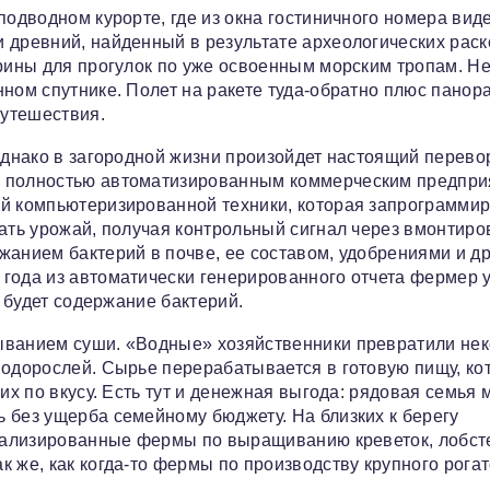
подводном курорте, где из окна гостиничного номера вид
 древний, найденный в результате археологических раск
арины для прогулок по уже освоенным морским тропам. Н
нном спутнике. Полет на ракете туда-обратно плюс пано
путешествия.
однако в загородной жизни произойдет настоящий перевор
к полностью автоматизированным коммерческим предпри
ой компьютеризированной техники, которая запрограмми
рать урожай, получая контрольный сигнал через вмонтир
жанием бактерий в почве, ее составом, удобрениями и д
года из автоматически генерированного отчета фермер у
о будет содержание бактерий.
ыванием суши. «Водные» хозяйственники превратили не
водорослей. Сырье перерабатывается в готовую пищу, ко
их по вкусу. Есть тут и денежная выгода: рядовая семья 
 без ущерба семейному бюджету. На близких к берегу
ециализированные фермы по выращиванию креветок, лобст
 же, как когда-то фермы по производству крупного рогат