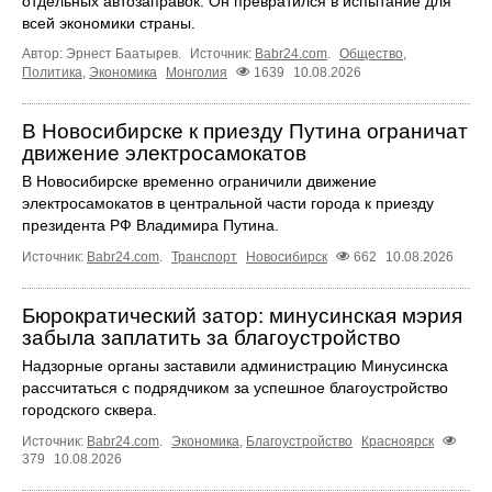
отдельных автозаправок. Он превратился в испытание для
всей экономики страны.
Автор: Эрнест Баатырев.
Источник:
Babr24.com
.
Общество
,
Политика
,
Экономика
Монголия
1639
10.08.2026
В Новосибирске к приезду Путина ограничат
движение электросамокатов
В Новосибирске временно ограничили движение
электросамокатов в центральной части города к приезду
президента РФ Владимира Путина.
Источник:
Babr24.com
.
Транспорт
Новосибирск
662
10.08.2026
Бюрократический затор: минусинская мэрия
забыла заплатить за благоустройство
Надзорные органы заставили администрацию Минусинска
рассчитаться с подрядчиком за успешное благоустройство
городского сквера.
Источник:
Babr24.com
.
Экономика
,
Благоустройство
Красноярск
379
10.08.2026