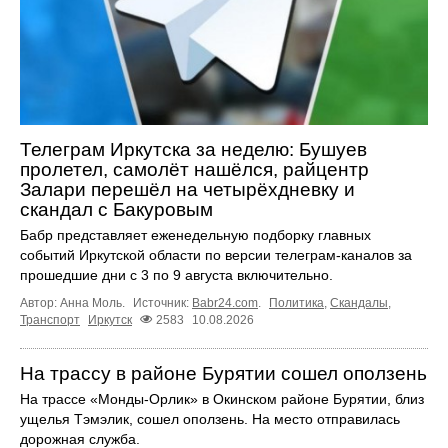
Телеграм Иркутска за неделю: Бушуев
пролетел, самолёт нашёлся, райцентр
Залари перешёл на четырёхдневку и
скандал с Бакуровым
Бабр представляет еженедельную подборку главных
событий Иркутской области по версии телеграм-каналов за
прошедшие дни с 3 по 9 августа включительно.
Автор: Анна Моль.
Источник:
Babr24.com
.
Политика
,
Скандалы
,
Транспорт
Иркутск
2583
10.08.2026
На трассу в районе Бурятии сошел оползень
На трассе «Монды-Орлик» в Окинском районе Бурятии, близ
ущелья Тэмэлик, сошел оползень. На место отправилась
дорожная служба.