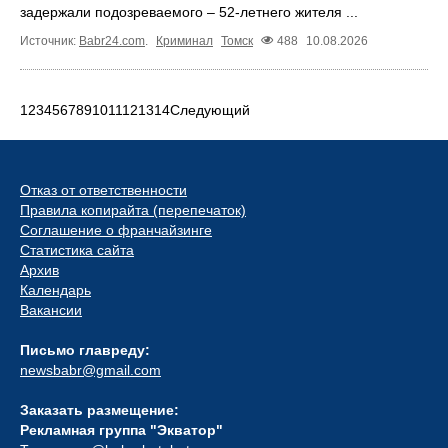
задержали подозреваемого – 52-летнего жителя ...
Источник:
Babr24.com
.
Криминал
Томск
488
10.08.2026
1
2
3
4
5
6
7
8
9
10
11
12
13
14
Следующий
Отказ от ответственности
Правила копирайта (перепечаток)
Соглашение о франчайзинге
Статистика сайта
Архив
Календарь
Вакансии
Письмо главреду:
newsbabr@gmail.com
Заказать размещение:
Рекламная группа "Экватор"