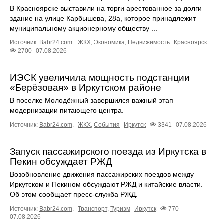
В Красноярске выставили на торги арестованное за долги
здание на улице Карбышева, 28а, которое принадлежит
муниципальному акционерному обществу ...
Источник:
Babr24.com
.
ЖКХ
,
Экономика
,
Недвижимость
Красноярск
2700
07.08.2026
ИЭСК увеличила мощность подстанции
«Берёзовая» в Иркутском районе
В поселке Молодёжный завершился важный этап
модернизации питающего центра.
Источник:
Babr24.com
.
ЖКХ
,
События
Иркутск
3341
07.08.2026
Запуск пассажирского поезда из Иркутска в
Пекин обсуждает РЖД
Возобновление движения пассажирских поездов между
Иркутском и Пекином обсуждают РЖД и китайские власти.
Об этом сообщает пресс‑служба РЖД.
Источник:
Babr24.com
.
Транспорт
,
Туризм
Иркутск
770
07.08.2026