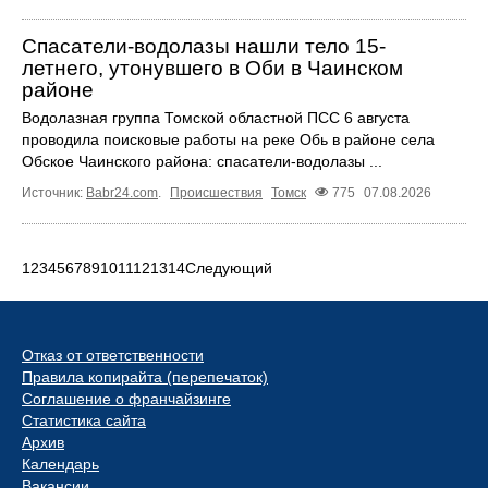
Спасатели-водолазы нашли тело 15-
летнего, утонувшего в Оби в Чаинском
районе
Водолазная группа Томской областной ПСС 6 августа
проводила поисковые работы на реке Обь в районе села
Обское Чаинского района: спасатели-водолазы ...
Источник:
Babr24.com
.
Происшествия
Томск
775
07.08.2026
1
2
3
4
5
6
7
8
9
10
11
12
13
14
Следующий
Отказ от ответственности
Правила копирайта (перепечаток)
Соглашение о франчайзинге
Статистика сайта
Архив
Календарь
Вакансии