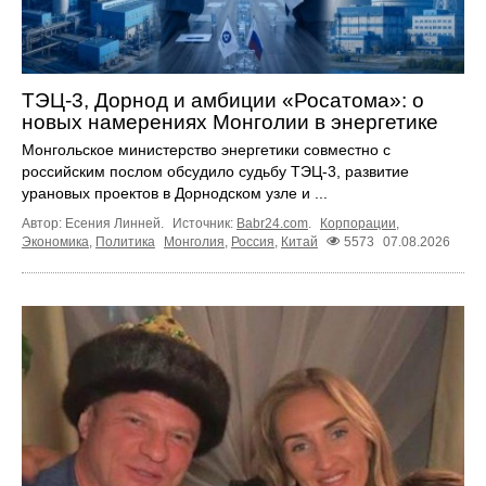
ТЭЦ-3, Дорнод и амбиции «Росатома»: о
новых намерениях Монголии в энергетике
Монгольское министерство энергетики совместно с
российским послом обсудило судьбу ТЭЦ‑3, развитие
урановых проектов в Дорнодском узле и ...
Автор: Есения Линней.
Источник:
Babr24.com
.
Корпорации
,
Экономика
,
Политика
Монголия
,
Россия
,
Китай
5573
07.08.2026