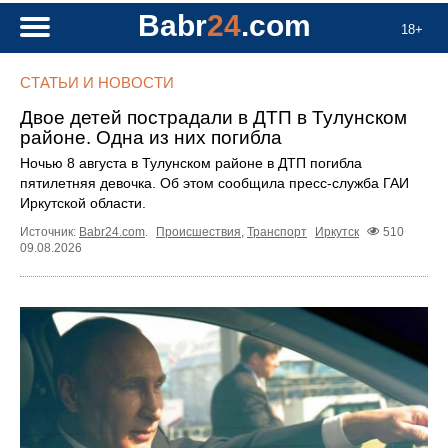
Babr
24
.com
18+
СТАТЬИ И НОВОСТИ
Двое детей пострадали в ДТП в Тулунском
районе. Одна из них погибла
Ночью 8 августа в Тулунском районе в ДТП погибла
пятилетняя девочка. Об этом сообщила пресс‑служба ГАИ
Иркутской области.
Источник:
Babr24.com
.
Происшествия
,
Транспорт
Иркутск
510
09.08.2026