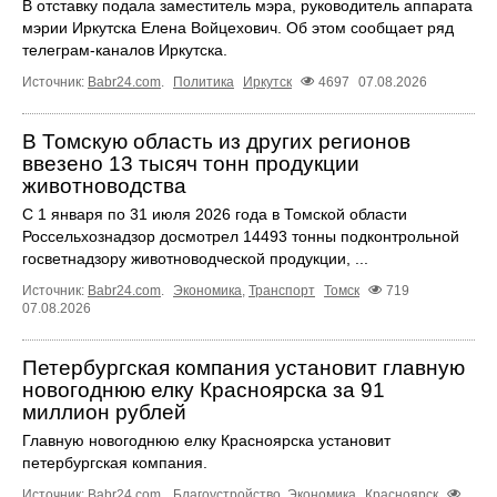
В отставку подала заместитель мэра, руководитель аппарата
мэрии Иркутска Елена Войцехович. Об этом сообщает ряд
телеграм‑каналов Иркутска.
Источник:
Babr24.com
.
Политика
Иркутск
4697
07.08.2026
В Томскую область из других регионов
ввезено 13 тысяч тонн продукции
животноводства
С 1 января по 31 июля 2026 года в Томской области
Россельхознадзор досмотрел 14493 тонны подконтрольной
госветнадзору животноводческой продукции, ...
Источник:
Babr24.com
.
Экономика
,
Транспорт
Томск
719
07.08.2026
Петербургская компания установит главную
новогоднюю елку Красноярска за 91
миллион рублей
Главную новогоднюю елку Красноярска установит
петербургская компания.
Источник:
Babr24.com
.
Благоустройство
,
Экономика
Красноярск