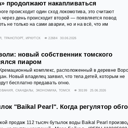
» продолжают накапливаться
роге происходит один сход локомотива, это считают
 через день происходит второй — появляется повод
ь не только на сами аварии, но и на всё, что им
Я
ТРАНСПОРТ
ИРКУТСК
22684
30.06.2026
воли: новый собственник томского
нялся пиаром
. Кремационный комплекс, расположенный в деревне Вор
дан. Новый владелец заявил, что тела детей, которым не
удут бесплатно предавать огню.
ОВАНИЯ
СКАНДАЛЫ
ЭКОНОМИКА
ТОМСК
30199
25.06.2026
лок "Baikal Pearl". Когда регулятор обг
кой продаж 112 тысяч бутылок воды Baikal Pearl произво