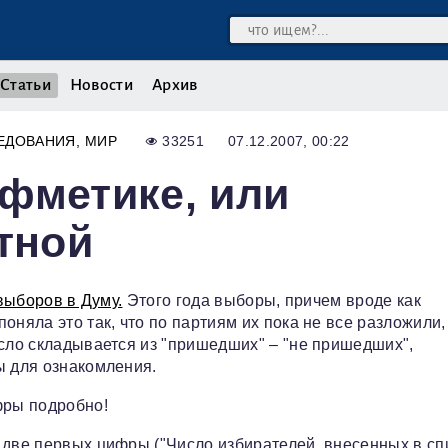
Статьи
Новости
Архив
ЕДОВАНИЯ
МИР
33251
07.12.2007, 00:22
фметике, или
тной
 выборов в Думу.
Этого года выборы, причем вроде как
оняла это так, что по партиям их пока не все разложили,
исло складывается из "пришедших" – "не пришедших",
ы для ознакомления.
фры подробно!
 две первых цифры ("Число избирателей, внесенных в сп