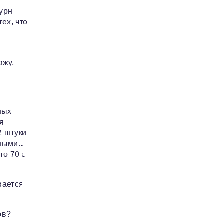
 урн
ех, что
ажу,
ных
я
2 штуки
ыми...
то 70 с
вается
ов?