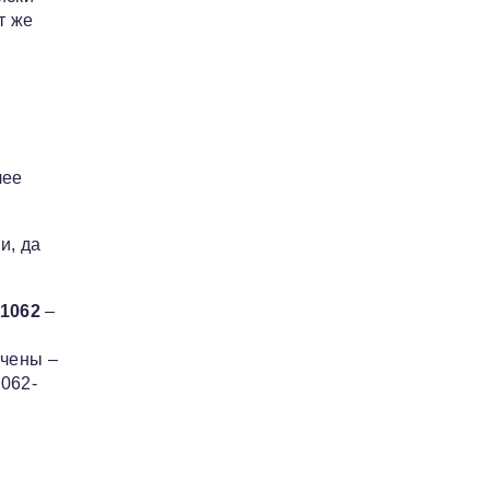
т же
лее
и, да
1062
–
ачены –
1062-