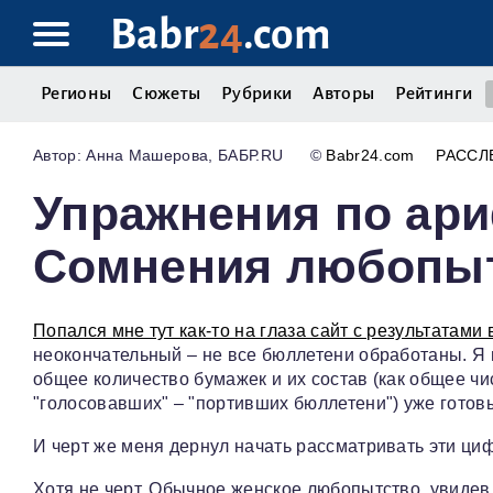
Babr
24
.com
Регионы
Сюжеты
Рубрики
Авторы
Рейтинги
Анна Машерова, БАБР.RU
©
Babr24.com
РАССЛ
Упражнения по ари
Сомнения любопы
Попался мне тут как-то на глаза сайт с результатами
неокончательный – не все бюллетени обработаны. Я п
общее количество бумажек и их состав (как общее ч
"голосовавших" – "портивших бюллетени") уже готов
И черт же меня дернул начать рассматривать эти ци
Хотя не черт. Обычное женское любопытство, увидев