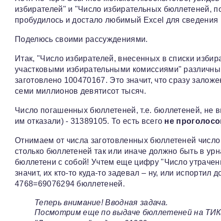
избирателей" и "Число избирательных бюллетеней, 
пробудилось и достало любимый Excel для сведения 
Поделюсь своими рассуждениями.
Итак, "Число избирателей, внесенных в списки изби
участковыми избирательными комиссиями" различны.
заготовлено 100470167. Это значит, что сразу залож
семи миллионов девятисот тысяч.
Число погашенных бюллетеней, т.е. бюллетеней, не 
им отказали) - 31389105. То есть всего
не проголосо
Отнимаем от числа заготовленных бюллетеней числ
столько бюллетеней так или иначе должно быть в урна
бюллетени с собой! Учтем еще цифру "Число утрачен
значит, их кто-то куда-то задевал – ну, или испортил
4768=69076294 бюллетеней.
Теперь внимание! Вводная задача.
Посмотрим еще по выдаче бюллетеней на ТИК