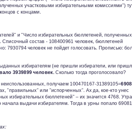
полученных участковыми избирательными комиссиями") ту
концов с концами.
рателей" и "Число избирательных бюллетеней, полученных
 Списочный состав - 108400961 человек, бюллетеней
ено: 7930794 человек не пойдет голосовать. Прописью: бо
выданных избирателям (не пришли избиратели, или пришл
вало 3939899 человек.
Сколько тогда проголосовало?
о неиспользованных, получаем 100470167-31389105=
6908
х, "правильных" или "испорченных". Ах да, кое-кто унес
ных избирательных бюллетеней" – их значится 4768. Утр
 до начала выдачи избирателям. Тогда в урны попало 6908
ах: