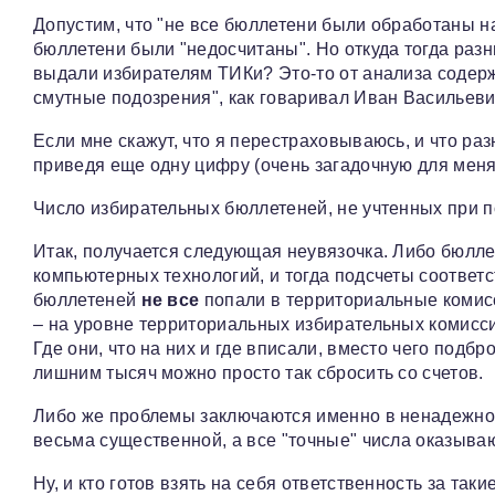
Допустим, что "не все бюллетени были обработаны на
бюллетени были "недосчитаны". Но откуда тогда разни
выдали избирателям ТИКи? Это-то от анализа содержи
смутные подозрения", как говаривал Иван Васильев
Если мне скажут, что я перестраховываюсь, и что ра
приведя еще одну цифру (очень загадочную для меня
Число избирательных бюллетеней, не учтенных при п
Итак, получается следующая неувязочка. Либо бюл
компьютерных технологий, и тогда подсчеты соответ
бюллетеней
не все
попали в территориальные комисс
– на уровне территориальных избирательных комисси
Где они, что на них и где вписали, вместо чего подбр
лишним тысяч можно просто так сбросить со счетов.
Либо же проблемы заключаются именно в ненадежной
весьма существенной, а все "точные" числа оказыва
Ну, и кто готов взять на себя ответственность за та