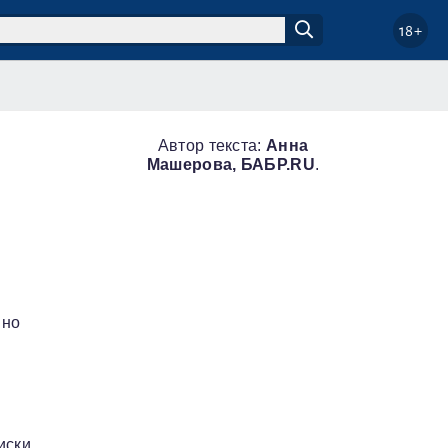
18+
Автор текста:
Анна
Машерова, БАБР.RU
.
 но
иски