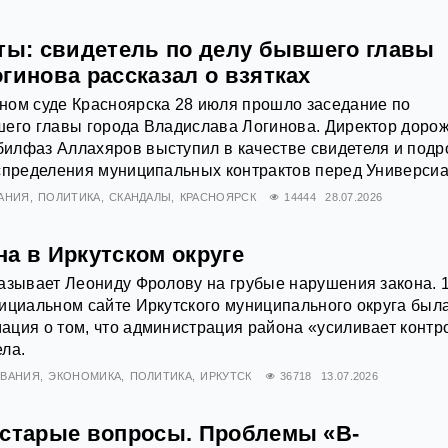
кты: свидетель по делу бывшего главы
гинова рассказал о взятках
ном суде Красноярска 28 июля прошло заседание по
шего главы города Владислава Логинова. Директор доро
илфаз Аллахяров выступил в качестве свидетеля и подр
спределения муниципальных контрактов перед Универсиа
АНИЯ
ПОЛИТИКА
СКАНДАЛЫ
КРАСНОЯРСК
14444
28.07.2026
а в Иркутском округе
азывает Леониду Фролову на грубые нарушения закона. 
ициальном сайте Иркутского муниципального округа был
ция о том, что администрация района «усиливает контр
ла.
ОВАНИЯ
ЭКОНОМИКА
ПОЛИТИКА
ИРКУТСК
36718
13.07.2026
 старые вопросы. Проблемы «В-