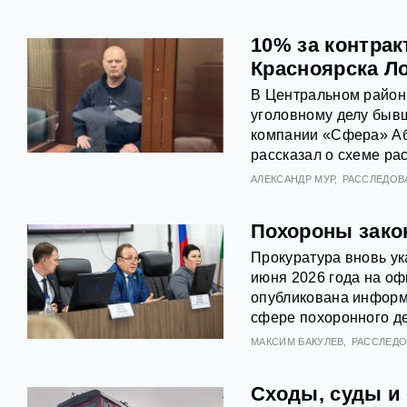
10% за контра
Красноярска Ло
В Центральном район
уголовному делу быв
компании «Сфера» Аб
рассказал о схеме ра
АЛЕКСАНДР МУР
РАССЛЕДОВ
Похороны закон
Прокуратура вновь ук
июня 2026 года на оф
опубликована информа
сфере похоронного де
МАКСИМ БАКУЛЕВ
РАССЛЕД
Сходы, суды и