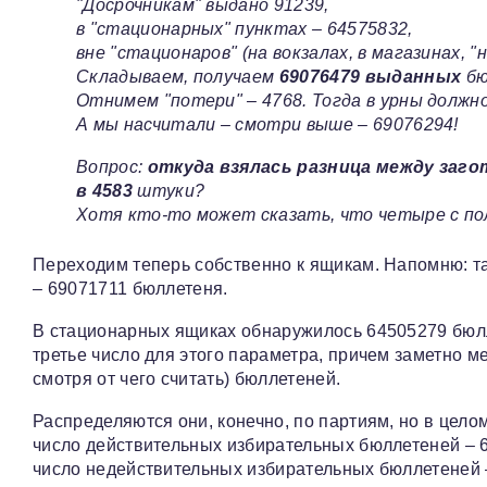
"Досрочникам" выдано 91239,
в "стационарных" пунктах – 64575832,
вне "стационаров" (на вокзалах, в магазинах, "на
Складываем, получаем
69076479 выданных
бю
Отнимем "потери" – 4768. Тогда в урны должн
А мы насчитали – смотри выше – 69076294!
Вопрос:
откуда взялась разница между заг
в 4583
штуки?
Хотя кто-то может сказать, что четыре с пол
Переходим теперь собственно к ящикам. Напомню: та
– 69071711 бюллетеня.
В стационарных ящиках обнаружилось 64505279 бюлл
третье число для этого параметра, причем заметно м
смотря от чего считать) бюллетеней.
Распределяются они, конечно, по партиям, но в целом 
число действительных избирательных бюллетеней – 
число недействительных избирательных бюллетеней 