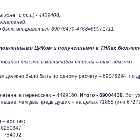
 зоне" и т.п.) - 4409408.
ллетеней.
о было отправиться 69076479-4768=69071711.
отовленными ЦИКом и полученными в ТИКах бюлле
овиной тысячи в масштабах страны = так, семечки...
м должно было быть по одному расчету – 69076294, по д
етеня, в переносках – 4499160.
Итого - 69004439.
Вот у
еньшее, чем два предыдущих – на целых 71855 (или 6727
– вот так:
68250347,
– 754092.