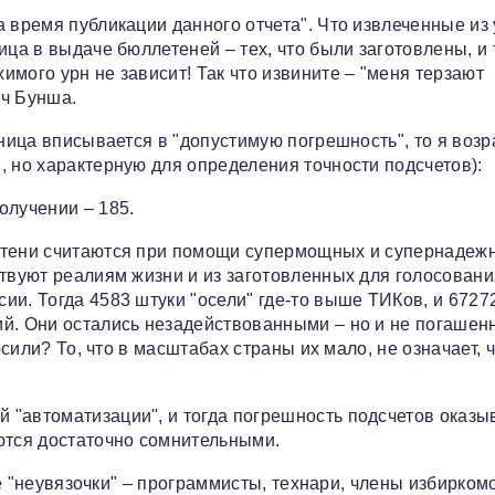
 время публикации данного отчета". Что извлеченные из
ца в выдаче бюллетеней – тех, что были заготовлены, и т
мого урн не зависит! Так что извините – "меня терзают
ич Бунша.
зница вписывается в "допустимую погрешность", то я возр
, но характерную для определения точности подсчетов):
олучении – 185.
летени считаются при помощи супермощных и супернадеж
ствуют реалиям жизни и из заготовленных для голосовани
ии. Тогда 4583 штуки "осели" где-то выше ТИКов, и 6727
й. Они остались незадействованными – но и не погашенн
осили? То, что в масштабах страны их мало, не означает, ч
 "автоматизации", и тогда погрешность подсчетов оказы
ются достаточно сомнительными.
кие "неувязочки" – программисты, технари, члены избирком