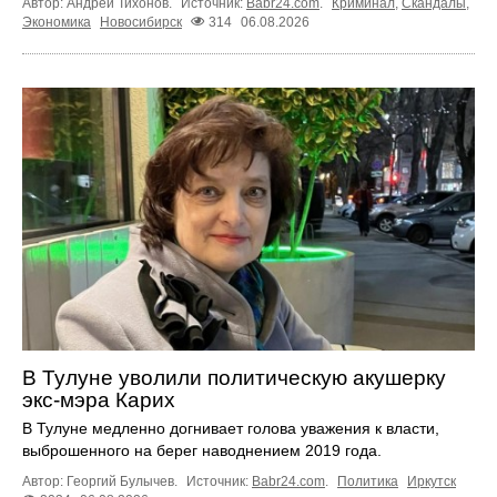
Автор: Андрей Тихонов.
Источник:
Babr24.com
.
Криминал
,
Скандалы
,
Экономика
Новосибирск
314
06.08.2026
В Тулуне уволили политическую акушерку
экс-мэра Карих
В Тулуне медленно догнивает голова уважения к власти,
выброшенного на берег наводнением 2019 года.
Автор: Георгий Булычев.
Источник:
Babr24.com
.
Политика
Иркутск