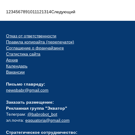
1
2
3
4
5
6
7
8
9
10
11
12
13
14
Следующий
Отказ от ответственности
Правила копирайта (перепечаток)
Соглашение о франчайзинге
Статистика сайта
Архив
Календарь
Вакансии
Письмо главреду:
newsbabr@gmail.com
Заказать размещение:
Рекламная группа "Экватор"
Телеграм:
@babrobot_bot
эл.почта:
eqquatoria@gmail.com
Стратегическое сотрудничество: