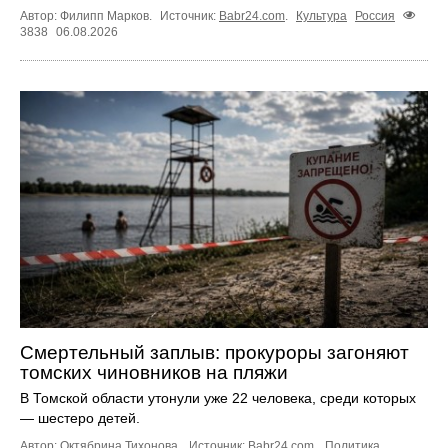
Автор: Филипп Марков.
Источник:
Babr24.com
.
Культура
Россия
3838
06.08.2026
Смертельный заплыв: прокуроры загоняют
томских чиновников на пляжи
В Томской области утонули уже 22 человека, среди которых
— шестеро детей.
Автор: Октябрина Тихонова.
Источник:
Babr24.com
.
Политика
,