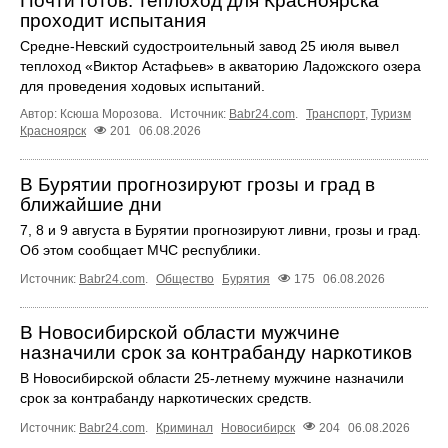
Почти готов: теплоход для Красноярска
проходит испытания
Средне-Невский судостроительный завод 25 июля вывел
теплоход «Виктор Астафьев» в акваторию Ладожского озера
для проведения ходовых испытаний.
Автор: Ксюша Морозова.
Источник:
Babr24.com
.
Транспорт
,
Туризм
Красноярск
201
06.08.2026
В Бурятии прогнозируют грозы и град в
ближайшие дни
7, 8 и 9 августа в Бурятии прогнозируют ливни, грозы и град.
Об этом сообщает МЧС республики.
Источник:
Babr24.com
.
Общество
Бурятия
175
06.08.2026
В Новосибирской области мужчине
назначили срок за контрабанду наркотиков
В Новосибирской области 25-летнему мужчине назначили
срок за контрабанду наркотических средств.
Источник:
Babr24.com
.
Криминал
Новосибирск
204
06.08.2026