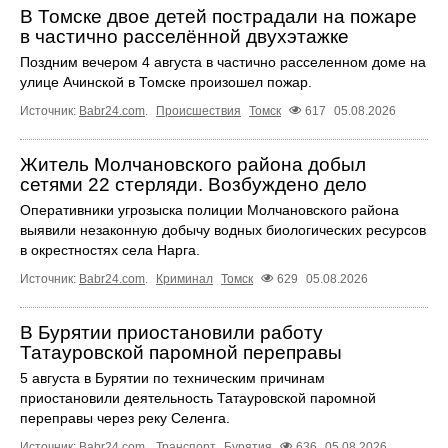
В Томске двое детей пострадали на пожаре
в частично расселённой двухэтажке
Поздним вечером 4 августа в частично расселенном доме на
улице Ачинской в Томске произошел пожар.
Источник:
Babr24.com
.
Происшествия
Томск
617
05.08.2026
Житель Молчановского района добыл
сетями 22 стерляди. Возбуждено дело
Оперативники угрозыска полиции Молчановского района
выявили незаконную добычу водных биологических ресурсов
в окрестностях села Нарга.
Источник:
Babr24.com
.
Криминал
Томск
629
05.08.2026
В Бурятии приостановили работу
Татауровской паромной переправы
5 августа в Бурятии по техническим причинам
приостановили деятельность Татауровской паромной
переправы через реку Селенга.
Источник:
Babr24.com
.
Транспорт
Бурятия
636
05.08.2026