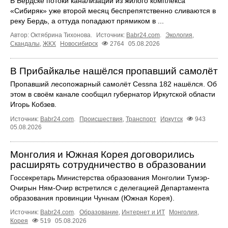
В Бердске потоки канализации из жилого комплекса
«Сибиряк» уже второй месяц беспрепятственно сливаются в
реку Бердь, а оттуда попадают прямиком в ...
Автор: Октябрина Тихонова.
Источник:
Babr24.com
.
Экология
,
Скандалы
,
ЖКХ
Новосибирск
2764
05.08.2026
В Прибайкалье нашёлся пропавший самолёт
Пропавший лесопожарный самолёт Cessna 182 нашёлся. Об
этом в своём канале сообщил губернатор Иркутской области
Игорь Кобзев.
Источник:
Babr24.com
.
Происшествия
,
Транспорт
Иркутск
943
05.08.2026
Монголия и Южная Корея договорились
расширять сотрудничество в образовании
Госсекретарь Министерства образования Монголии Тумэр-
Очирын Ням-Очир встретился с делегацией Департамента
образования провинции Чуннам (Южная Корея).
Источник:
Babr24.com
.
Образование
,
Интернет и ИТ
Монголия
,
Корея
519
05.08.2026