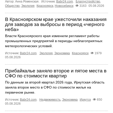
Автор: Анна Роменская.
Источник:
Babr24.com
.
Благоустройство
,
Общество
,
Экология
Красноярск
,
Новосибирск
3163
05.08.2026
В Красноярском крае ужесточили наказания
для заводов за выбросы в период «черного
неба»
Власти Красноярского края изменили регламент работы
промышленных предприятий в периоды неблагоприятных
метеорологических условий.
Источник:
Babr24.com
.
Экология
,
Экономика
Красноярск
1979
05.08.2026
Прибайкалье заняло второе и пятое места в
СФО по стоимости квартир
По данным за второй квартал 2026 года, Иркутская область
заняла второе место в СФО по стоимости жилья на
первичном рынке.
Источник:
Babr24.com
.
Недвижимость
,
Экономика
Иркутск
650
05.08.2026