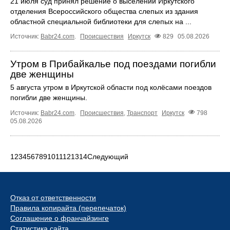
21 июля суд принял решение о выселении Иркутского
отделения Всероссийского общества слепых из здания
областной специальной библиотеки для слепых на ...
Источник:
Babr24.com
.
Происшествия
Иркутск
829
05.08.2026
Утром в Прибайкалье под поездами погибли
две женщины
5 августа утром в Иркутской области под колёсами поездов
погибли две женщины.
Источник:
Babr24.com
.
Происшествия
,
Транспорт
Иркутск
798
05.08.2026
1
2
3
4
5
6
7
8
9
10
11
12
13
14
Следующий
Отказ от ответственности
Правила копирайта (перепечаток)
Соглашение о франчайзинге
Статистика сайта