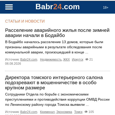
Babr
24
.com
18+
СТАТЬИ И НОВОСТИ
Расселение аварийного жилья после зимней
аварии начали в Бодайбо
В Бодайбо началось расселение 13 домов, которые были
признаны аварийными в результате обследования после
коммунальной аварии, произошедшей в конце ...
Источник:
Babr24.com
.
Недвижимость
,
ЖКХ
Иркутск
21
06.08.2026
Директора томского интерьерного салона
подозревают в мошенничестве в особо
крупном размере
Сотрудники Отдела по борьбе с экономическими
преступлениями и противодействия коррупции ОМВД России
по Ленинскому району города Томска выявили ...
Источник:
Babr24.com
.
Криминал
,
Экономика
Томск
105