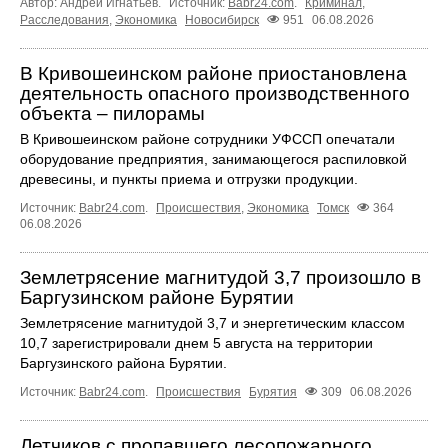
Автор: Андрей Игнатьев.
Источник:
Babr24.com
.
Криминал
,
Расследования
,
Экономика
Новосибирск
951
06.08.2026
В Кривошеинском районе приостановлена
деятельность опасного производственного
объекта – пилорамы
В Кривошеинском районе сотрудники УФССП опечатали
оборудование предприятия, занимающегося распиловкой
древесины, и пункты приема и отгрузки продукции.
Источник:
Babr24.com
.
Происшествия
,
Экономика
Томск
364
06.08.2026
Землетрясение магнитудой 3,7 произошло в
Баргузинском районе Бурятии
Землетрясение магнитудой 3,7 и энергетическим классом
10,7 зарегистрировали днем 5 августа на территории
Баргузинского района Бурятии.
Источник:
Babr24.com
.
Происшествия
Бурятия
309
06.08.2026
Летчиков с пропавшего лесопожарного