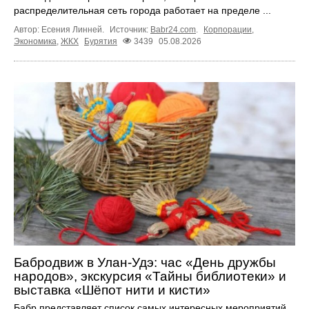
распределительная сеть города работает на пределе ...
Автор: Есения Линней.
Источник:
Babr24.com
.
Корпорации
,
Экономика
,
ЖКХ
Бурятия
3439
05.08.2026
Бабродвиж в Улан-Удэ: час «День дружбы
народов», экскурсия «Тайны библиотеки» и
выставка «Шёпот нити и кисти»
Бабр представляет список самых интересных мероприятий