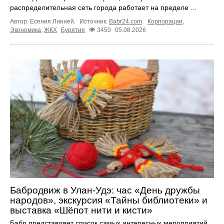
распределительная сеть города работает на пределе ...
Автор: Есения Линней.
Источник:
Babr24.com
.
Корпорации
,
Экономика
,
ЖКХ
Бурятия
3450
05.08.2026
Бабродвиж в Улан-Удэ: час «День дружбы
народов», экскурсия «Тайны библиотеки» и
выставка «Шёпот нити и кисти»
Бабр представляет список самых интересных мероприятий