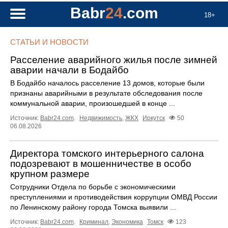
Babr
24
.com
18+
СТАТЬИ И НОВОСТИ
Расселение аварийного жилья после зимней
аварии начали в Бодайбо
В Бодайбо началось расселение 13 домов, которые были
признаны аварийными в результате обследования после
коммунальной аварии, произошедшей в конце ...
Источник:
Babr24.com
.
Недвижимость
,
ЖКХ
Иркутск
50
06.08.2026
Директора томского интерьерного салона
подозревают в мошенничестве в особо
крупном размере
Сотрудники Отдела по борьбе с экономическими
преступлениями и противодействия коррупции ОМВД России
по Ленинскому району города Томска выявили ...
Источник:
Babr24.com
.
Криминал
,
Экономика
Томск
123