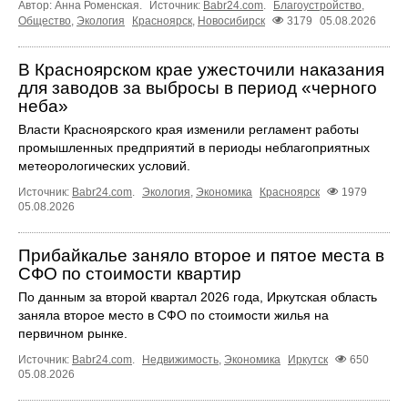
Автор: Анна Роменская.
Источник:
Babr24.com
.
Благоустройство
,
Общество
,
Экология
Красноярск
,
Новосибирск
3179
05.08.2026
В Красноярском крае ужесточили наказания
для заводов за выбросы в период «черного
неба»
Власти Красноярского края изменили регламент работы
промышленных предприятий в периоды неблагоприятных
метеорологических условий.
Источник:
Babr24.com
.
Экология
,
Экономика
Красноярск
1979
05.08.2026
Прибайкалье заняло второе и пятое места в
СФО по стоимости квартир
По данным за второй квартал 2026 года, Иркутская область
заняла второе место в СФО по стоимости жилья на
первичном рынке.
Источник:
Babr24.com
.
Недвижимость
,
Экономика
Иркутск
650
05.08.2026