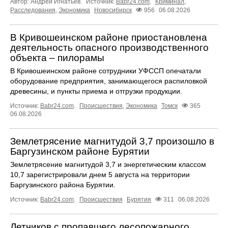
Автор: Андрей Игнатьев.
Источник:
Babr24.com
.
Криминал
,
Расследования
,
Экономика
Новосибирск
956
06.08.2026
В Кривошеинском районе приостановлена
деятельность опасного производственного
объекта – пилорамы
В Кривошеинском районе сотрудники УФССП опечатали
оборудование предприятия, занимающегося распиловкой
древесины, и пункты приема и отгрузки продукции.
Источник:
Babr24.com
.
Происшествия
,
Экономика
Томск
365
06.08.2026
Землетрясение магнитудой 3,7 произошло в
Баргузинском районе Бурятии
Землетрясение магнитудой 3,7 и энергетическим классом
10,7 зарегистрировали днем 5 августа на территории
Баргузинского района Бурятии.
Источник:
Babr24.com
.
Происшествия
Бурятия
311
06.08.2026
Летчиков с пропавшего лесопожарного