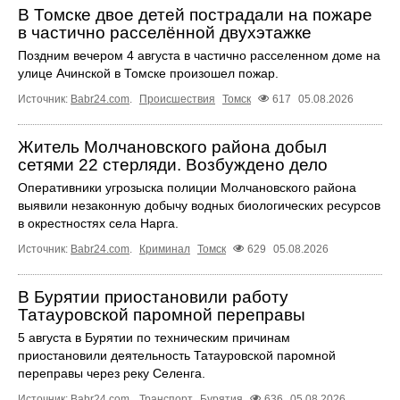
В Томске двое детей пострадали на пожаре
в частично расселённой двухэтажке
Поздним вечером 4 августа в частично расселенном доме на
улице Ачинской в Томске произошел пожар.
Источник:
Babr24.com
.
Происшествия
Томск
617
05.08.2026
Житель Молчановского района добыл
сетями 22 стерляди. Возбуждено дело
Оперативники угрозыска полиции Молчановского района
выявили незаконную добычу водных биологических ресурсов
в окрестностях села Нарга.
Источник:
Babr24.com
.
Криминал
Томск
629
05.08.2026
В Бурятии приостановили работу
Татауровской паромной переправы
5 августа в Бурятии по техническим причинам
приостановили деятельность Татауровской паромной
переправы через реку Селенга.
Источник:
Babr24.com
.
Транспорт
Бурятия
636
05.08.2026