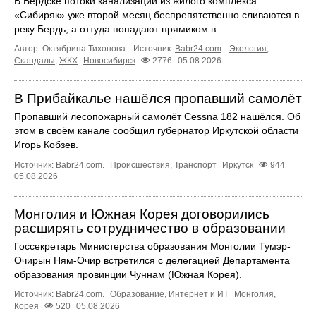
В Бердске потоки канализации из жилого комплекса
«Сибиряк» уже второй месяц беспрепятственно сливаются в
реку Бердь, а оттуда попадают прямиком в ...
Автор: Октябрина Тихонова.
Источник:
Babr24.com
.
Экология
,
Скандалы
,
ЖКХ
Новосибирск
2776
05.08.2026
В Прибайкалье нашёлся пропавший самолёт
Пропавший лесопожарный самолёт Cessna 182 нашёлся. Об
этом в своём канале сообщил губернатор Иркутской области
Игорь Кобзев.
Источник:
Babr24.com
.
Происшествия
,
Транспорт
Иркутск
944
05.08.2026
Монголия и Южная Корея договорились
расширять сотрудничество в образовании
Госсекретарь Министерства образования Монголии Тумэр-
Очирын Ням-Очир встретился с делегацией Департамента
образования провинции Чуннам (Южная Корея).
Источник:
Babr24.com
.
Образование
,
Интернет и ИТ
Монголия
,
Корея
520
05.08.2026