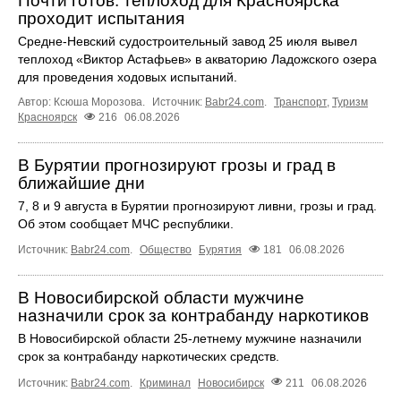
Почти готов: теплоход для Красноярска
проходит испытания
Средне-Невский судостроительный завод 25 июля вывел
теплоход «Виктор Астафьев» в акваторию Ладожского озера
для проведения ходовых испытаний.
Автор: Ксюша Морозова.
Источник:
Babr24.com
.
Транспорт
,
Туризм
Красноярск
216
06.08.2026
В Бурятии прогнозируют грозы и град в
ближайшие дни
7, 8 и 9 августа в Бурятии прогнозируют ливни, грозы и град.
Об этом сообщает МЧС республики.
Источник:
Babr24.com
.
Общество
Бурятия
181
06.08.2026
В Новосибирской области мужчине
назначили срок за контрабанду наркотиков
В Новосибирской области 25-летнему мужчине назначили
срок за контрабанду наркотических средств.
Источник:
Babr24.com
.
Криминал
Новосибирск
211
06.08.2026