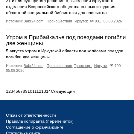
21 июля суд принял решение о выселении Иркутского
отделения Всероссийского общества слепых из здания
областной специальной библиотеки для слепых на ...
Источник:
Babr24.com
.
Происшествия
Иркутск
831
05.08.2026
Утром в Прибайкалье под поездами погибли
две женщины
5 августа утром в Иркутской области под колёсами поездов
погибли две женщины.
Источник:
Babr24.com
.
Происшествия
,
Транспорт
Иркутск
799
05.08.2026
1
2
3
4
5
6
7
8
9
10
11
12
13
14
Следующий
Отказ от ответственности
Правила копирайта (перепечаток)
Соглашение о франчайзинге
Статистика сайта