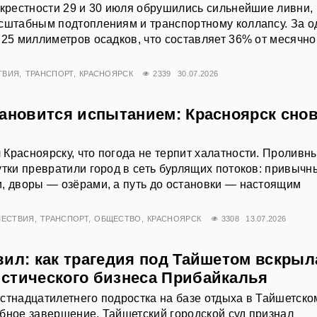
окрестности 29 и 30 июля обрушились сильнейшие ливни,
сштабным подтоплениям и транспортному коллапсу. За о
 25 миллиметров осадков, что составляет 36% от месячно
ТВИЯ
ТРАНСПОРТ
КРАСНОЯРСК
2339
30.07.2026
тановится испытанием: Красноярск снов
Красноярску, что погода не терпит халатности. Проливн
утки превратили город в сеть бурлящих потоков: привычн
, дворы — озёрами, а путь до остановки — настоящим
ЕСТВИЯ
ТРАНСПОРТ
ОБЩЕСТВО
КРАСНОЯРСК
3308
13.07.2026
вил: как трагедия под Тайшетом вскрыл
стического бизнеса Прибайкалья
стнадцатилетнего подростка на базе отдыха в Тайшетско
бное завершение. Тайшетский городской суд признал