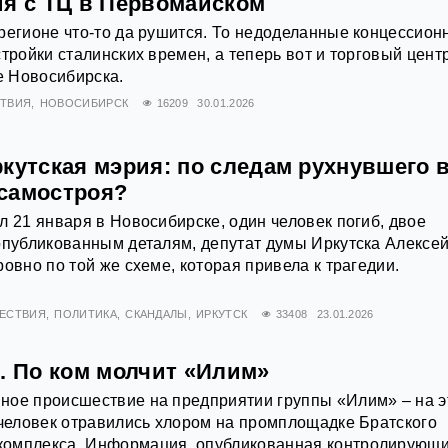
ия с ТЦ в Первомайском
регионе что-то да рушится. То недоделанные концессион
тройки сталинских времен, а теперь вот и торговый цент
 Новосибирска.
ТВИЯ
НОВОСИБИРСК
16209
30.01.2026
кутская мэрия: по следам рухнувшего 
самостроя?
л 21 января в Новосибирске, один человек погиб, двое
опубликованным деталям, депутат думы Иркутска Алексе
овно по той же схеме, которая привела к трагедии.
ЕСТВИЯ
ПОЛИТИКА
СКАНДАЛЫ
ИРКУТСК
33408
23.01.2026
. По ком молчит «Илим»
ное происшествие на предприятии группы «Илим» – на э
 человек отравились хлором на промплощадке Братского
омплекса. Информация, опубликованная контролирующ