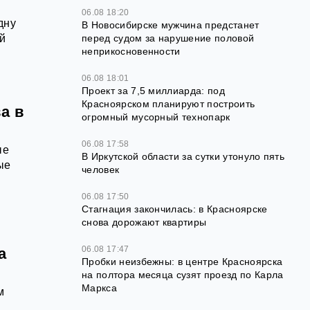
06.08 18:20
дну
В Новосибирске мужчина предстанет
й
перед судом за нарушение половой
неприкосновенности
06.08 18:01
Проект за 7,5 миллиарда: под
Красноярском планируют построить
а в
огромный мусорный технопарк
06.08 17:58
ые
В Иркутской области за сутки утонуло пять
ые
человек
06.08 17:50
Стагнация закончилась: в Красноярске
снова дорожают квартиры
06.08 17:47
а
Пробки неизбежны: в центре Красноярска
на полтора месяца сузят проезд по Карла
Маркса
м