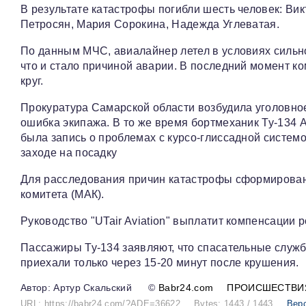
В результате катастрофы погибли шесть человек: Ви
Петросян, Мария Сорокина, Надежда Углеватая.
По данным МЧС, авиалайнер летел в условиях сильно
что и стало причиной аварии. В последний момент к
круг.
Прокуратура Самарской области возбудила уголовно
ошибка экипажа. В то же время бортмеханик Ту-134 
была запись о проблемах с курсо-глиссадной систе
заходе на посадку
Для расследования причин катастрофы сформирован
комитета (МАК).
Руководство "UTair Aviation" выплатит компенсации
Пассажиры Ту-134 заявляют, что спасательные служ
приехали только через 15-20 минут после крушения.
Артур Скальский
©
Babr24.com
ПРОИСШЕСТВИ
URL: https://babr24.com/?ADE=36622
Bytes: 1443 / 1443
Вер