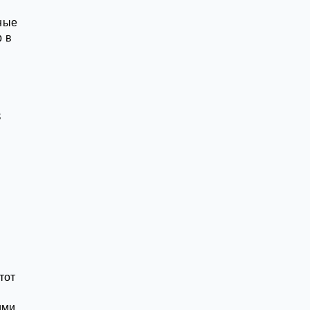
ные
р в
в
й
тот
ими