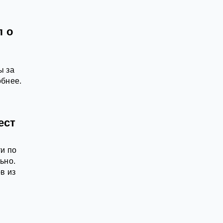
л о
ы за
обнее.
ест
и по
ьно.
в из