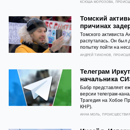
КСЮША МОРОЗОВА
ПРОИСШ
Томский активи
причинах заде
Томского активиста А
распуталась. Он был 
попытку пойти на не
АНДРЕЙ ТИХОНОВ
ПРОИСШ
Телеграм Иркут
начальника СИ
Бабр представляет еж
версии телеграм-кана
Трагедия на Хобое Пр
КНР).
АННА МОЛЬ
ПРОИСШЕСТВИ