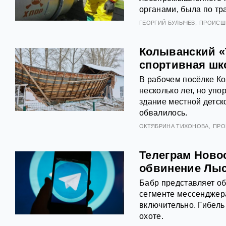
органами, была по тр
ГЕОРГИЙ БУЛЫЧЕВ
ПРОИСШ
Колыванский «
спортивная шк
В рабочем посёлке Ко
несколько лет, но упо
здание местной детс
обвалилось.
ОКТЯБРИНА ТИХОНОВА
ПРО
Телеграм Новос
обвинение Лыс
Бабр представляет о
сегменте мессенджера
включительно. Гибель
охоте.