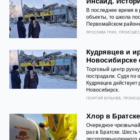
Инсайд. Истор
В последнее время в 
объекты, то школа пос
Первомайском районе
ЯРОСЛАВА ГРИН
ПРОИСШЕС
Кудрявцев и ир
Новосибирске 
Торговый центр рухну
пострадали. Судя по 
Кудрявцев действует р
Новосибирск.
ГЕОРГИЙ БУЛЫЧЕВ
ПРОИСШ
Хлор в Братске
Очередное чрезвычай
раз в Братске. Шесть
лесопромышленного к