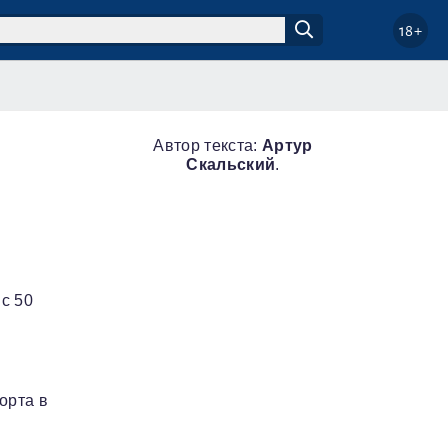
18+
Автор текста:
Артур
Скальский
.
с 50
орта в