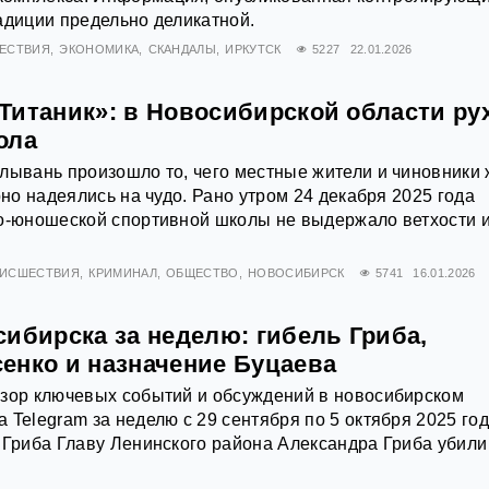
адиции предельно деликатной.
ЕСТВИЯ
ЭКОНОМИКА
СКАНДАЛЫ
ИРКУТСК
5227
22.01.2026
Титаник»: в Новосибирской области ру
ола
лывань произошло то, чего местные жители и чиновники
рно надеялись на чудо. Рано утром 24 декабря 2025 года
ко-юношеской спортивной школы не выдержало ветхости 
ИСШЕСТВИЯ
КРИМИНАЛ
ОБЩЕСТВО
НОВОСИБИРСК
5741
16.01.2026
ибирска за неделю: гибель Гриба,
енко и назначение Буцаева
бзор ключевых событий и обсуждений в новосибирском
 Telegram за неделю с 29 сентября по 5 октября 2025 го
 Гриба Главу Ленинского района Александра Гриба убили