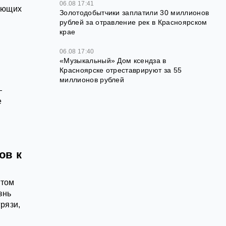
06.08 17:41
ающих
Золотодобытчики заплатили 30 миллионов
рублей за отравление рек в Красноярском
крае
06.08 17:40
«Музыкальный» Дом ксендза в
Красноярске отреставрируют за 55
миллионов рублей
—
е
ов к
этом
знь
рязи,