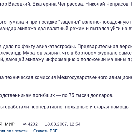
ктор Васецкий, Екатерина Чепрасова, Николай Чепрасов,
го тумана и при посадке "зацепил" взлетно-посадочную п
омандир экипажа дал взлетный режим и пытался уйти на 
е дело по факту авиакатастрофы. Предварительная верс
Александр Муратов заявил, что в бортовом журнале само
мой, дающей экипажу информацию о положении машины п
а техническая комиссия Межгосударственного авиацион
 родственникам погибших — по 75 тысяч долларов.
бы сработали неоперативно: пожарные и скорая помощь
Я
МИР
4292
18.03.2007, 12:54
сия для печати
Скачать PDF