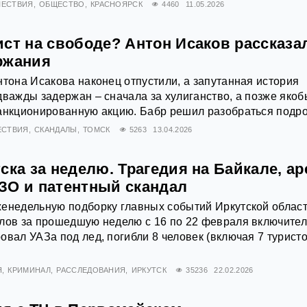
ЕСТВИЯ
ОБЩЕСТВО
КРАСНОЯРСК
4460
11.05.2026
ст на свободе? Антон Исаков рассказа
ржания
нтона Исакова наконец отпустили, а запутанная история
дважды задержан – сначала за хулиганство, а позже якоб
санкционированную акцию. Бабр решил разобраться подр
ЕСТВИЯ
СКАНДАЛЫ
ТОМСК
5263
13.04.2026
ска за неделю. Трагедия на Байкале, ар
ЗО и патентный скандал
енедельную подборку главных событий Иркутской област
лов за прошедшую неделю с 16 по 22 февраля включител
овал УАЗа под лед, погибли 8 человек (включая 7 туристо
Я
КРИМИНАЛ
РАССЛЕДОВАНИЯ
ИРКУТСК
35236
22.02.2026