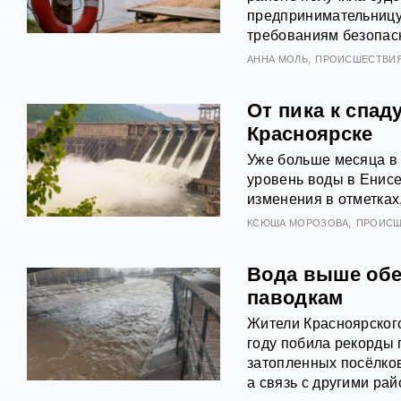
предпринимательницу
требованиям безопасн
АННА МОЛЬ
ПРОИСШЕСТВИ
От пика к спад
Красноярске
Уже больше месяца в 
уровень воды в Енис
изменения в отметках
КСЮША МОРОЗОВА
ПРОИСШ
Вода выше обещ
паводкам
Жители Красноярского
году побила рекорды 
затопленных посёлков
а связь с другими ра