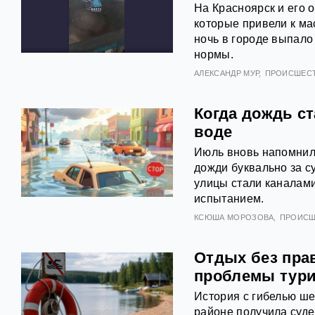
На Красноярск и его 
которые привели к ма
ночь в городе выпало
нормы.
АЛЕКСАНДР МУР
ПРОИСШЕС
Когда дождь с
воде
Июль вновь напомнил 
дожди буквально за с
улицы стали каналами
испытанием.
КСЮША МОРОЗОВА
ПРОИСШ
Отдых без пра
проблемы тури
История с гибелью ше
районе получила суде