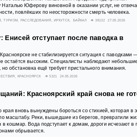
 Наталью Юферову виновной в оказании услуг, не отвеч
ости, повлёкших по неосторожности смерть человека.
Я
ТУРИЗМ
РАССЛЕДОВАНИЯ
ИРКУТСК
БАЙКАЛ
38132
27.05.2026
у: Енисей отступает после паводка в
Красноярске не стабилизируется ситуация с паводками 
ее остаётся высоким. Специалисты наблюдают небольши
, но обстановка ещё требует пристального внимания.
ЕСТВИЯ
КРАСНОЯРСК
5321
24.05.2026
аний: Красноярский край снова не гот
 края вновь вынуждены бороться со стихией, которая в 
по масштабу. Реки, вышедшие из берегов, превратили жи
 в кошмар. Вода подступает к домам, дороги исчезают в г
йонами обрывается.