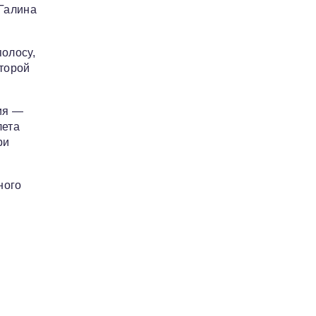
 Галина
олосу,
второй
ия —
лета
ри
ного