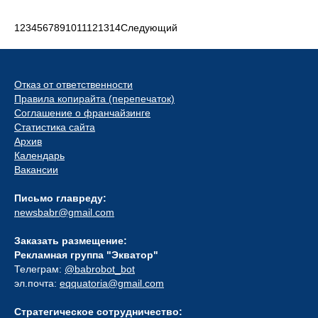
1
2
3
4
5
6
7
8
9
10
11
12
13
14
Следующий
Отказ от ответственности
Правила копирайта (перепечаток)
Соглашение о франчайзинге
Статистика сайта
Архив
Календарь
Вакансии
Письмо главреду:
newsbabr@gmail.com
Заказать размещение:
Рекламная группа "Экватор"
Телеграм:
@babrobot_bot
эл.почта:
eqquatoria@gmail.com
Стратегическое сотрудничество: