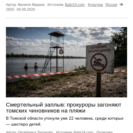
Автор: Филипп Марков.
Источник:
Babr24.com
.
Культура
Россия
2850
06.08.2026
Смертельный заплыв: прокуроры загоняют
томских чиновников на пляжи
В Томской области утонули уже 22 человека, среди которых
— шестеро детей.
Автор: Октябрина Тихонова.
Источник:
Babr24.com
.
Политика
,