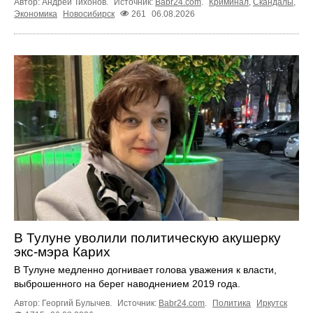
Автор: Андрей Тихонов.
Источник:
Babr24.com
.
Криминал
,
Скандалы
,
Экономика
Новосибирск
261
06.08.2026
В Тулуне уволили политическую акушерку
экс-мэра Карих
В Тулуне медленно догнивает голова уважения к власти,
выброшенного на берег наводнением 2019 года.
Автор: Георгий Булычев.
Источник:
Babr24.com
.
Политика
Иркутск