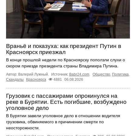
Враньё и показуха: как президент Путин в
Красноярск приезжал
В конце прошлой недели по Красноярску поползли слухи о
скором приезде президента страны Владимира Путина.
Автор: Валерий Лужный.
Источник:
Babr24.com
.
Общество
,
Политика
,
Скандалы
Красноярск
4881
06.08.2026
Грузовик с пассажирами опрокинулся на
реке в Бурятии. Есть погибшие, возбуждено
уголовное дело
В Бурятии завели уголовное дело в отношении водителя
грузовика, обвиняемого в причинении смерти по
неосторожности.