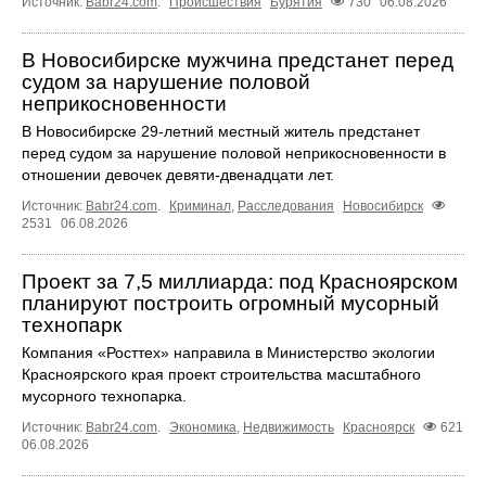
Источник:
Babr24.com
.
Происшествия
Бурятия
730
06.08.2026
В Новосибирске мужчина предстанет перед
судом за нарушение половой
неприкосновенности
В Новосибирске 29-летний местный житель предстанет
перед судом за нарушение половой неприкосновенности в
отношении девочек девяти-двенадцати лет.
Источник:
Babr24.com
.
Криминал
,
Расследования
Новосибирск
2531
06.08.2026
Проект за 7,5 миллиарда: под Красноярском
планируют построить огромный мусорный
технопарк
Компания «Росттех» направила в Министерство экологии
Красноярского края проект строительства масштабного
мусорного технопарка.
Источник:
Babr24.com
.
Экономика
,
Недвижимость
Красноярск
621
06.08.2026