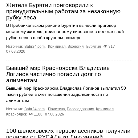
Жителя Бурятии приговорили к
принудительным работам за незаконную
рубку леса
В Прибайкальском районе Бурятии вынесли приговор
местному жителю, признанному виновным в нелегальной
рубке леса в особо крупном размере.
Источник:
Babr24.com
.
Криминал
,
Экология
Бурятия
917
07.08.2026
Бывший мэр Красноярска Владислав
Логинов частично погасил долг по
алиментам
Бывший мэр Красноярска Владислав Логинов выплатил 50
тысяч рублей в счет погашения задолженности по
алиментам.
Источник:
Babr24.com
.
Политика
,
Расследования
,
Криминал
Красноярск
1188
07.08.2026
100 шелеховских первоклассников получили
подарки от РУСАЛа ко Дню знаний