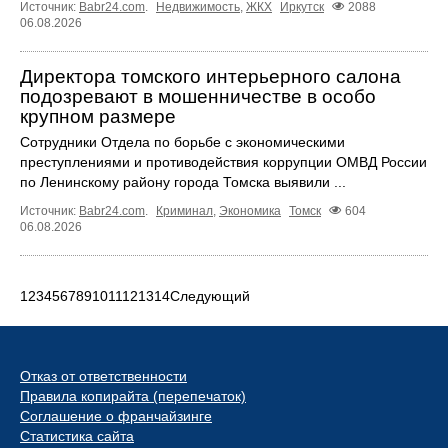
Источник:
Babr24.com
.
Недвижимость
,
ЖКХ
Иркутск
2088
06.08.2026
Директора томского интерьерного салона
подозревают в мошенничестве в особо
крупном размере
Сотрудники Отдела по борьбе с экономическими
преступлениями и противодействия коррупции ОМВД России
по Ленинскому району города Томска выявили ...
Источник:
Babr24.com
.
Криминал
,
Экономика
Томск
604
06.08.2026
1
2
3
4
5
6
7
8
9
10
11
12
13
14
Следующий
Отказ от ответственности
Правила копирайта (перепечаток)
Соглашение о франчайзинге
Статистика сайта