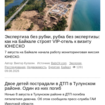
Экспертиза без рубки, рубка без экспертизы:
как на Байкале строят VIP-отель к визиту
ЮНЕСКО
7 августа на Байкале начала работу мониторинговая миссия
ЮНЕСКО.
Автор: Виктор Кулагин.
Источник:
Babr24.com
.
Экология
,
Расследования
,
Недвижимость
Бурятия
,
Байкал
1261
09.08.2026
Двое детей пострадали в ДТП в Тулунском
районе. Один из них погиб
Ночью 8 августа в Тулунском районе в ДТП погибла
пятилетняя девочка. Об этом сообщила пресс‑служба ГАИ
Иркутской области.