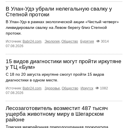
В Улан-Удэ убрали нелегальную свалку у
Степной протоки
В Улан-Удэ в рамках экологической акции «Чистый четверг»
ликвидировали свалку на Левом берегу близ Степной
протоки.
Источник:
Babr24.com
.
Экология
,
Общество
Бурятия
3014
07.08.2026
15 видов диагностики могут пройти иркутяне
у ТЦ «Бум»
С 18 по 20 августа иркутяне смогут пройти 15 видов
диагностики в одном месте.
Источник:
Babr24.com
.
Здоровье
,
Общество
Иркутск
1082
07.08.2026
Лесозаготовитель возместит 487 тысяч
ущерба животному миру в Шегарском
районе
Томская межрайонная природоохранная прокуратура