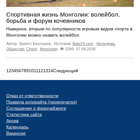
Спортивная жизнь Монголии: волейбол,
борьба и форум кочевников
Наверное, вторым по популярности игровым видом спорта в
Монголии можно назвать волейбол.
Автор: Эрнест Баатырев.
Источник:
Babr24.com
.
Молодежь
,
Общество
,
Спорт
Монголия
5399
07.08.2026
1
2
3
4
5
6
7
8
9
10
11
12
13
14
Следующий
Отказ от ответственности
Правила копирайта (перепечаток)
Соглашение о франчайзинге
Статистика сайта
Архив
Календарь
Вакансии