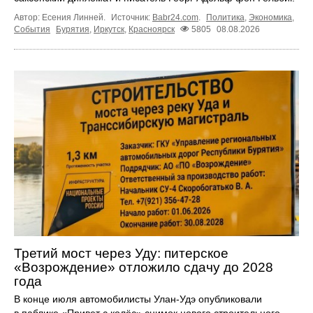
Автор: Есения Линней.
Источник:
Babr24.com
.
Политика
,
Экономика
,
События
Бурятия
,
Иркутск
,
Красноярск
5805
08.08.2026
Третий мост через Уду: питерское
«Возрождение» отложило сдачу до 2028
года
В конце июля автомобилисты Улан-Удэ опубликовали
в паблике «Привет с колёс» снимок нового строительного