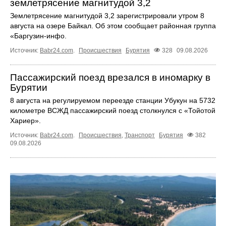
землетрясение магнитудой 3,2
Землетрясение магнитудой 3,2 зарегистрировали утром 8
августа на озере Байкал. Об этом сообщает районная группа
«Бapгyзин-инфo.
Источник:
Babr24.com
.
Происшествия
Бурятия
328
09.08.2026
Пассажирский поезд врезался в иномарку в
Бурятии
8 августа на регулируемом переезде станции Убукун на 5732
километре ВСЖД пассажирский поезд столкнулся с «Тойотой
Хариер».
Источник:
Babr24.com
.
Происшествия
,
Транспорт
Бурятия
382
09.08.2026