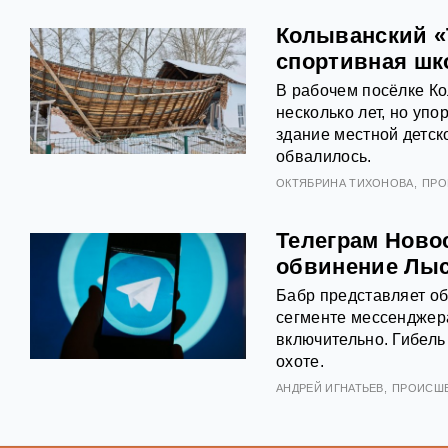
Колыванский «
спортивная шк
В рабочем посёлке Ко
несколько лет, но упо
здание местной детс
обвалилось.
ОКТЯБРИНА ТИХОНОВА
ПРО
Телеграм Новос
обвинение Лыс
Бабр представляет о
сегменте мессенджера
включительно. Гибель
охоте.
АНДРЕЙ ИГНАТЬЕВ
ПРОИСШ