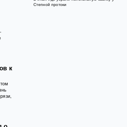
Степной протоки
—
е
ов к
этом
знь
рязи,
л о