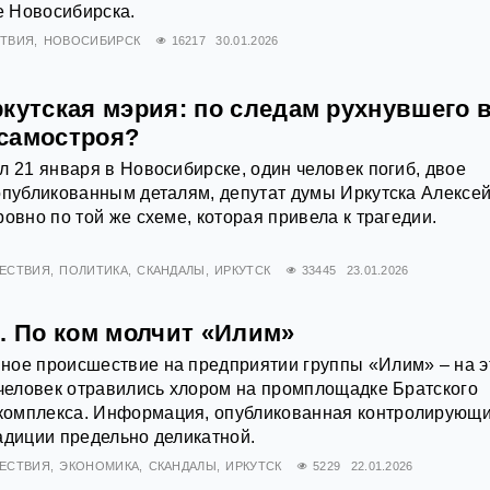
 Новосибирска.
ТВИЯ
НОВОСИБИРСК
16217
30.01.2026
кутская мэрия: по следам рухнувшего 
самостроя?
л 21 января в Новосибирске, один человек погиб, двое
опубликованным деталям, депутат думы Иркутска Алексе
овно по той же схеме, которая привела к трагедии.
ЕСТВИЯ
ПОЛИТИКА
СКАНДАЛЫ
ИРКУТСК
33445
23.01.2026
. По ком молчит «Илим»
ное происшествие на предприятии группы «Илим» – на э
 человек отравились хлором на промплощадке Братского
омплекса. Информация, опубликованная контролирующ
адиции предельно деликатной.
ЕСТВИЯ
ЭКОНОМИКА
СКАНДАЛЫ
ИРКУТСК
5229
22.01.2026