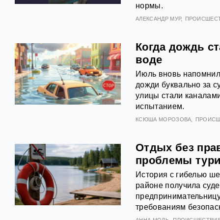
нормы.
АЛЕКСАНДР МУР
ПРОИСШЕС
Когда дождь с
воде
Июль вновь напомнил 
дожди буквально за с
улицы стали каналами
испытанием.
КСЮША МОРОЗОВА
ПРОИСШ
Отдых без пра
проблемы тури
История с гибелью ше
районе получила суде
предпринимательницу
требованиям безопасн