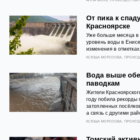
АННА МОЛЬ
ПРОИСШЕСТВИ
От пика к спад
Красноярске
Уже больше месяца в 
уровень воды в Енис
изменения в отметках
КСЮША МОРОЗОВА
ПРОИСШ
Вода выше обещ
паводкам
Жители Красноярского
году побила рекорды 
затопленных посёлков
а связь с другими ра
КСЮША МОРОЗОВА
ПРОИСШ
Томский активи