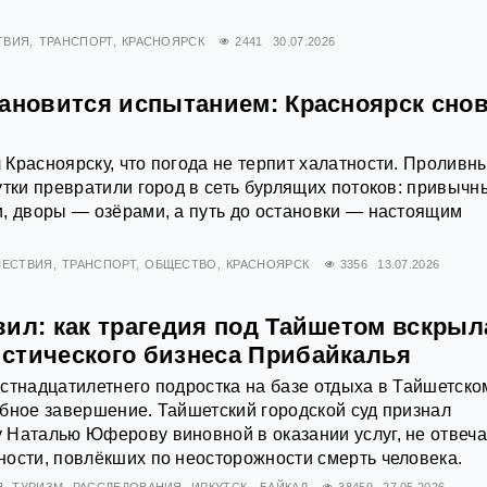
ТВИЯ
ТРАНСПОРТ
КРАСНОЯРСК
2441
30.07.2026
тановится испытанием: Красноярск снов
Красноярску, что погода не терпит халатности. Проливн
утки превратили город в сеть бурлящих потоков: привычн
, дворы — озёрами, а путь до остановки — настоящим
ЕСТВИЯ
ТРАНСПОРТ
ОБЩЕСТВО
КРАСНОЯРСК
3356
13.07.2026
вил: как трагедия под Тайшетом вскрыл
стического бизнеса Прибайкалья
стнадцатилетнего подростка на базе отдыха в Тайшетско
бное завершение. Тайшетский городской суд признал
 Наталью Юферову виновной в оказании услуг, не отвеч
ости, повлёкших по неосторожности смерть человека.