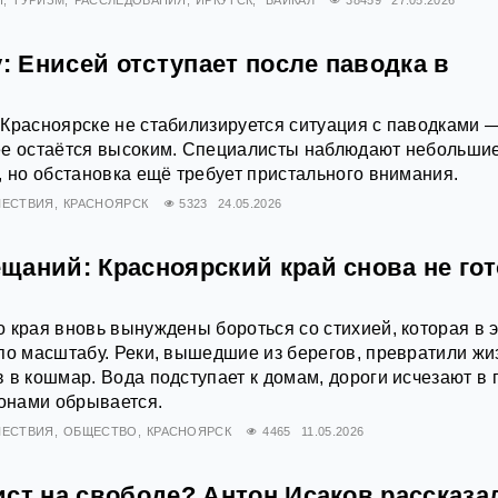
Я
ТУРИЗМ
РАССЛЕДОВАНИЯ
ИРКУТСК
БАЙКАЛ
38459
27.05.2026
у: Енисей отступает после паводка в
Красноярске не стабилизируется ситуация с паводками 
ее остаётся высоким. Специалисты наблюдают небольши
, но обстановка ещё требует пристального внимания.
ЕСТВИЯ
КРАСНОЯРСК
5323
24.05.2026
аний: Красноярский край снова не гот
 края вновь вынуждены бороться со стихией, которая в 
по масштабу. Реки, вышедшие из берегов, превратили жи
 в кошмар. Вода подступает к домам, дороги исчезают в г
йонами обрывается.
ЕСТВИЯ
ОБЩЕСТВО
КРАСНОЯРСК
4465
11.05.2026
ст на свободе? Антон Исаков рассказа