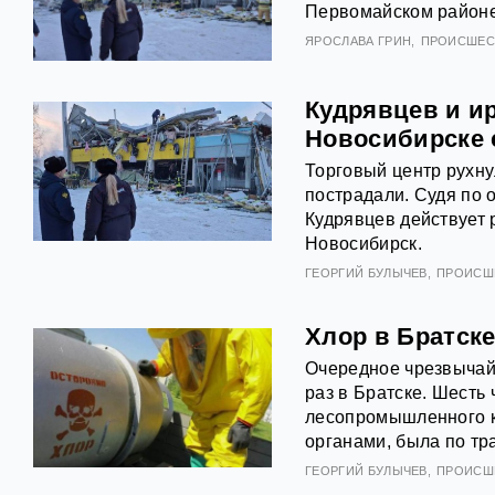
Первомайском районе
ЯРОСЛАВА ГРИН
ПРОИСШЕС
Кудрявцев и ир
Новосибирске 
Торговый центр рухну
пострадали. Судя по 
Кудрявцев действует р
Новосибирск.
ГЕОРГИЙ БУЛЫЧЕВ
ПРОИСШ
Хлор в Братске
Очередное чрезвычай
раз в Братске. Шесть
лесопромышленного к
органами, была по тр
ГЕОРГИЙ БУЛЫЧЕВ
ПРОИСШ