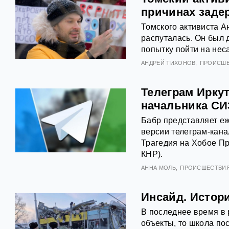
причинах заде
Томского активиста А
распуталась. Он был 
попытку пойти на не
АНДРЕЙ ТИХОНОВ
ПРОИСШ
Телеграм Иркут
начальника СИ
Бабр представляет еж
версии телеграм-кана
Трагедия на Хобое Пр
КНР).
АННА МОЛЬ
ПРОИСШЕСТВИ
Инсайд. Истор
В последнее время в 
объекты, то школа пос