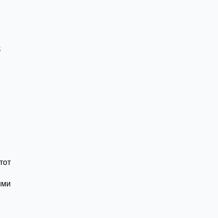
в
й
тот
ими