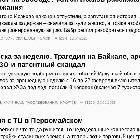
ржания
нтона Исакова наконец отпустили, а запутанная история
дважды задержан – сначала за хулиганство, а позже якоб
санкционированную акцию. Бабр решил разобраться подр
ЕСТВИЯ
СКАНДАЛЫ
ТОМСК
5274
13.04.2026
ска за неделю. Трагедия на Байкале, ар
ЗО и патентный скандал
енедельную подборку главных событий Иркутской област
лов за прошедшую неделю с 16 по 22 февраля включител
овал УАЗа под лед, погибли 8 человек (включая 7 туристо
Я
КРИМИНАЛ
РАССЛЕДОВАНИЯ
ИРКУТСК
35270
22.02.2026
ия с ТЦ в Первомайском
регионе что-то да рушится. То недоделанные концессион
тройки сталинских времен, а теперь вот и торговый цент