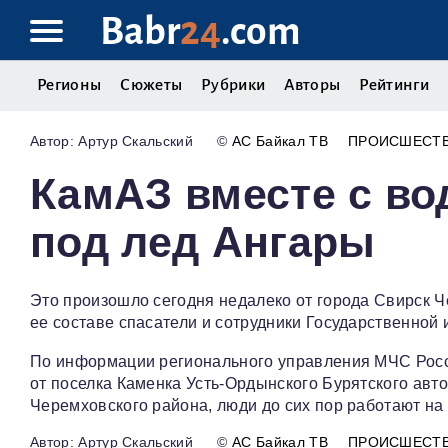
Babr
24
.com
Регионы
Сюжеты
Рубрики
Авторы
Рейтинги
Артур Скальский
©
АС Байкал ТВ
ПРОИСШЕСТ
КамАЗ вместе с во
под лед Ангары
Это произошло сегодня недалеко от города Свирск Ч
ее составе спасатели и сотрудники Государственной
По информации регионального управления МЧС Росс
от поселка Каменка Усть-Ордынского Бурятского авто
Черемховского района, люди до сих пор работают на 
Артур Скальский
©
АС Байкал ТВ
ПРОИСШЕСТ