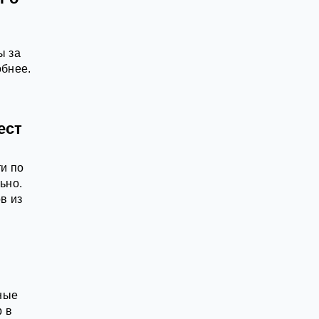
ы за
обнее.
ест
и по
ьно.
в из
ные
р в