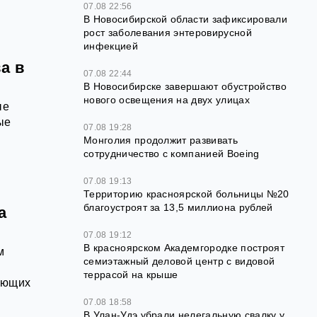
07.08 22:56
В Новосибирской области зафиксировали
рост заболевания энтеровирусной
инфекцией
а в
07.08 22:44
В Новосибирске завершают обустройство
нового освещения на двух улицах
ые
ые
07.08 19:28
Монголия продолжит развивать
сотрудничество с компанией Boeing
07.08 19:13
Территорию красноярской больницы №20
благоустроят за 13,5 миллиона рублей
а
07.08 19:12
В красноярском Академгородке построят
м
семиэтажный деловой центр с видовой
террасой на крыше
ающих
07.08 18:58
В Улан-Удэ убрали нелегальную свалку у