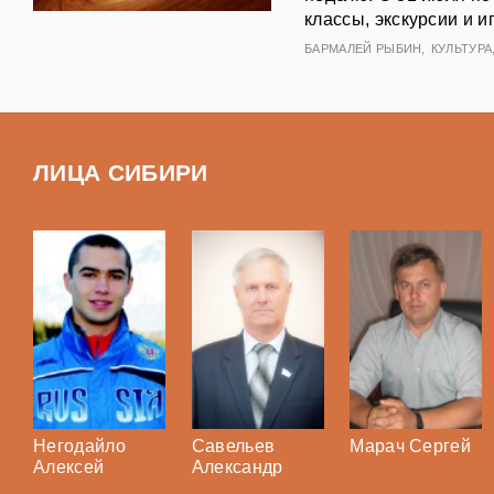
классы, экскурсии и 
БАРМАЛЕЙ РЫБИН
КУЛЬТУРА
ЛИЦА СИБИРИ
Негодайло
Савельев
Марач Сергей
Алексей
Александр