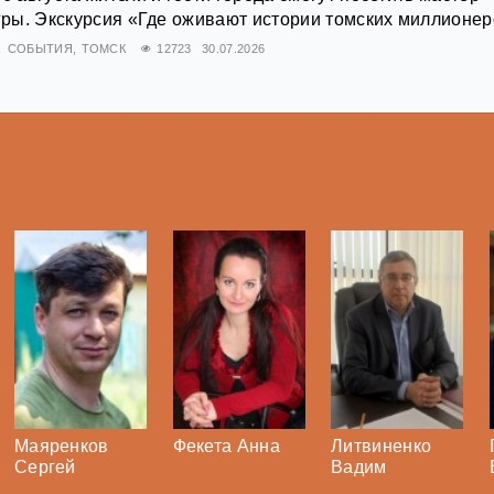
игры. Экскурсия «Где оживают истории томских миллионе
СОБЫТИЯ
ТОМСК
12723
30.07.2026
Маяренков
Фекета Анна
Литвиненко
Сергей
Вадим