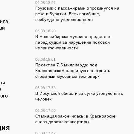
06.08 18:56
Грузовик с пассажирами опрокинулся на
реке в Бурятии. Есть погибшие,
возбуждено уголовное дело
вила
ми
06.08 18:20
В Новосибирске мужчина предстанет
перед судом за нарушение половой
неприкосновенности
06.08 18:01
Проект за 7,5 миллиарда: под
Красноярском планируют построить
огромный мусорный технопарк
ати
06.08 17:58
е
В Иркутской области за сутки утонуло пять
того
человек
06.08 17:50
Стагнация закончилась: в Красноярске
снова дорожают квартиры
ция
06.08 17:47