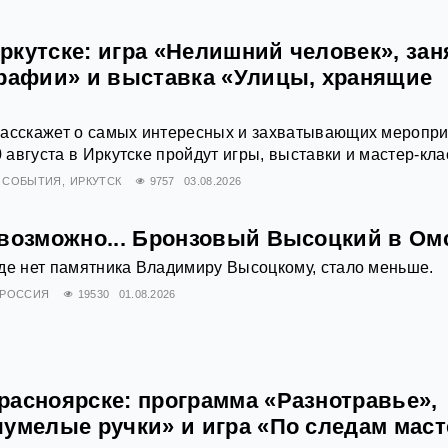
ркутске: игра «Нелишний человек», зан
графии» и выставка «Улицы, хранящие
расскажет о самых интересных и захватывающих меропр
0 августа в Иркутске пройдут игры, выставки и мастер-кла
СОБЫТИЯ
ИРКУТСК
9757
03.08.2026
евозможно... Бронзовый Высоцкий в Ом
де нет памятника Владимиру Высоцкому, стало меньше.
РОССИЯ
19530
01.08.2026
расноярске: программа «Разнотравье»,
чумелые ручки» и игра «По следам маст