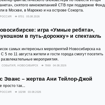
анета», снятого кинокомпанией СТВ при поддержке Фонд
ли в Москве, в Марокко и на острове Сокорта.
РОССИЯ
8701
05.08.2026
овосибирске: игра «Умные ребята»,
лукошком в путь-дорожку» и спектакль
писок самых интересных мероприятий Новосибирска на
 5 по 11 августа жители и гости города смогут посетить
и развлекательные мероприятия.
СОБЫТИЯ
НОВОСИБИРСК
7869
04.08.2026
ис Эванс – жертва Ани Тейлор-Джой
 просто так...
РОССИЯ
10298
03.08.2026