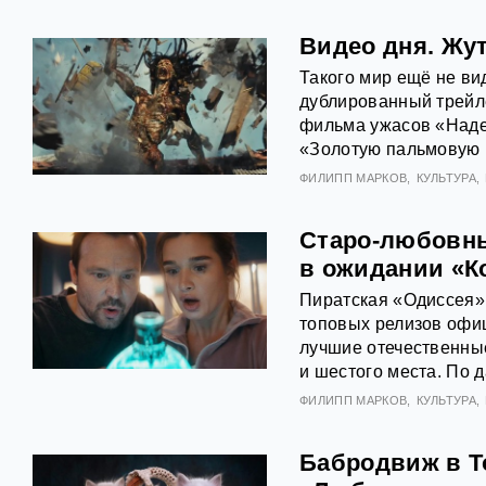
Видео дня. Жут
Такого мир ещё не ви
дублированный трейл
фильма ужасов «Наде
«Золотую пальмовую 
ФИЛИПП МАРКОВ
КУЛЬТУРА
Старо-любовны
в ожидании «К
Пиратская «Одиссея»
топовых релизов офиц
лучшие отечественны
и шестого места. По 
ФИЛИПП МАРКОВ
КУЛЬТУРА
Бабродвиж в Т