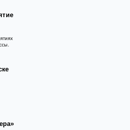
ятие
иятиях
ссы.
ске
ера»