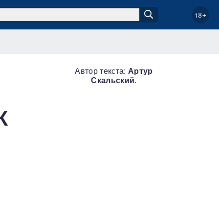
18+
Автор текста:
Артур
Скальский
.
К