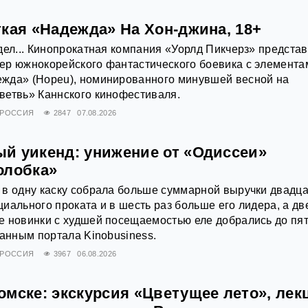
кая «Надежда» На Хон-джина, 18+
дел... Кинопрокатная компания «Уорлд Пикчерз» предста
ер южнокорейского фантастического боевика с элемента
жда» (Hopeu), номинированного минувшей весной на
ветвь» Каннского кинофестиваля.
РОССИЯ
2847
07.08.2026
й уикенд: унижение от «Одиссеи»
олобка»
 в одну каску собрала больше суммарной выручки двадц
иального проката и в шесть раз больше его лидера, а дв
е новинки с худшей посещаемостью еле добрались до пя
данным портала Kinobusiness.
РОССИЯ
3967
06.08.2026
омске: экскурсия «Цветущее лето», лек