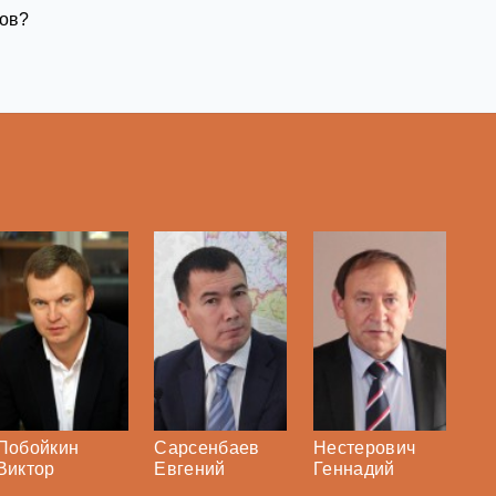
ров?
Побойкин
Сарсенбаев
Нестерович
Виктор
Евгений
Геннадий