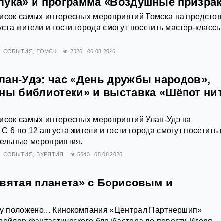
лука» и программа «Воздушные призра
писок самых интересных мероприятий Томска на предст
уста жители и гости города смогут посетить мастер-классы
СОБЫТИЯ
ТОМСК
2026
06.08.2026
лан-Удэ: час «День дружбы народов»,
йны библиотеки» и выставка «Шёпот ни
писок самых интересных мероприятий Улан-Удэ на
 6 по 12 августа жители и гости города смогут посетить 
тельные мероприятия.
СОБЫТИЯ
БУРЯТИЯ
5643
05.08.2026
евятая планета» с Борисовым и
му положено... Кинокомпания «Централ Партнершип»
рейлер фантастического блокбастера по повести Игоря