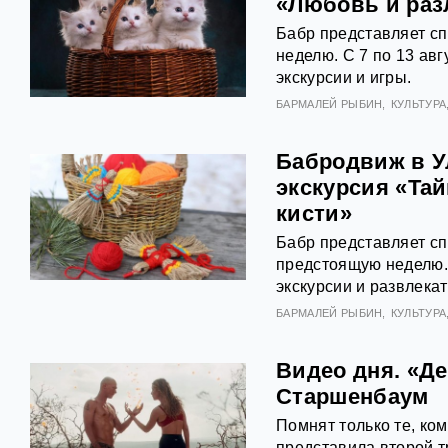
«Любовь и раз
Бабр представляет с
неделю. С 7 по 13 авг
экскурсии и игры.
БАРМАЛЕЙ РЫБИН
КУЛЬТУРА
Бабродвиж в У
экскурсия «Та
кисти»
Бабр представляет с
предстоящую неделю. С
экскурсии и развлека
БАРМАЛЕЙ РЫБИН
КУЛЬТУРА
Видео дня. «Д
Старшенбаум
Помнят только те, ко
представила второй т