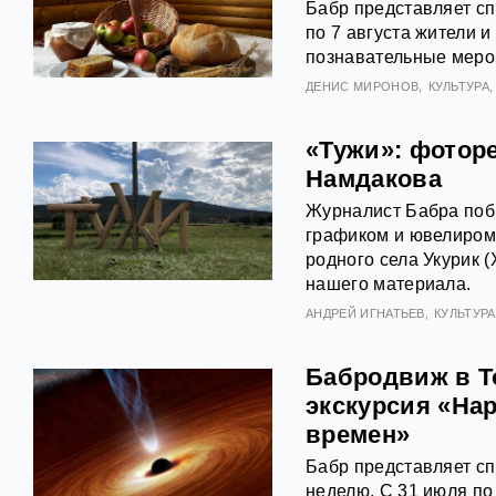
Бабр представляет с
по 7 августа жители и
познавательные меро
ДЕНИС МИРОНОВ
КУЛЬТУРА
«Тужи»: фотор
Намдакова
Журналист Бабра побы
графиком и ювелиром
родного села Укурик (
нашего материала.
АНДРЕЙ ИГНАТЬЕВ
КУЛЬТУРА
Бабродвиж в Т
экскурсия «На
времен»
Бабр представляет с
неделю. С 31 июля по 