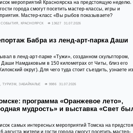
писок мероприятий Красноярска на предстоящую неделю. 
 гости города смогут посетить мастер-классы, игры и
приятия. Мастер-класс «Вы рыбов показываете?
СОБЫТИЯ
КРАСНОЯРСК
13627
31.07.2026
епортаж Бабра из ленд-арт-парка Даши
вал в ленд-арт-парке «Тужи», созданном скульптором,
 Даши Намдаковым в 150 километрах от Читы, близ его
Хилокский округ). Для чего туда стоит съездить, узнаете и
ТУРИЗМ
ЗАБАЙКАЛЬЕ
9986
31.07.2026
омске: программа «Оранжевое лето»,
родная мудрость» и выставка «Свет б
писок самых интересных мероприятий Томска на предст
6 августа жители и гости города смогут посетить мастер-