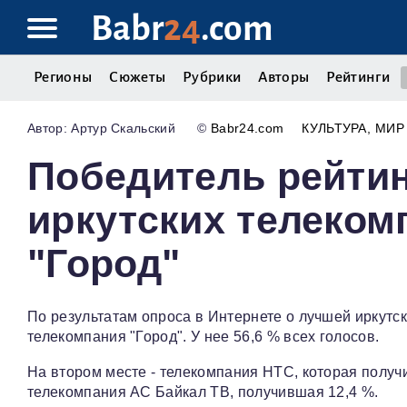
Babr
24
.com
Регионы
Сюжеты
Рубрики
Авторы
Рейтинги
Артур Скальский
©
Babr24.com
КУЛЬТУРА
МИР
Победитель рейтин
иркутских телекомп
"Город"
По результатам опроса в Интернете о лучшей иркутс
телекомпания "Город". У нее 56,6 % всех голосов.
На втором месте - телекомпания НТС, которая получи
телекомпания АС Байкал ТВ, получившая 12,4 %.