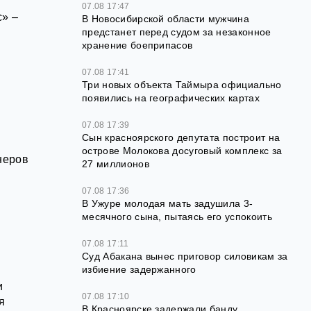
07.08 17:47
с» –
В Новосибирской области мужчина
предстанет перед судом за незаконное
хранение боеприпасов
07.08 17:41
Три новых объекта Таймыра официально
появились на географических картах
07.08 17:39
Сын красноярского депутата построит на
острове Молокова досуговый комплекс за
неров
27 миллионов
07.08 17:36
В Ужуре молодая мать задушила 3-
месячного сына, пытаясь его успокоить
07.08 17:11
Суд Абакана вынес приговор силовикам за
избиение задержанного
и
07.08 17:10
я
В Красноярске задержали банду