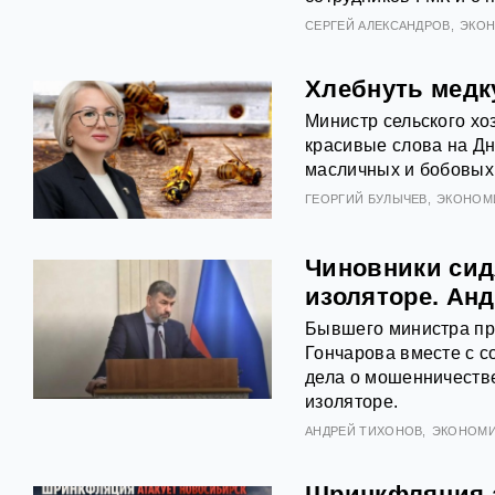
СЕРГЕЙ АЛЕКСАНДРОВ
ЭКО
Хлебнуть медку
Министр сельского хо
красивые слова на Дн
масличных и бобовых 
ГЕОРГИЙ БУЛЫЧЕВ
ЭКОНОМ
Чиновники сид
изоляторе. Ан
Бывшего министра пр
Гончарова вместе с с
дела о мошенничеств
изоляторе.
АНДРЕЙ ТИХОНОВ
ЭКОНОМИ
Шринкфляция а