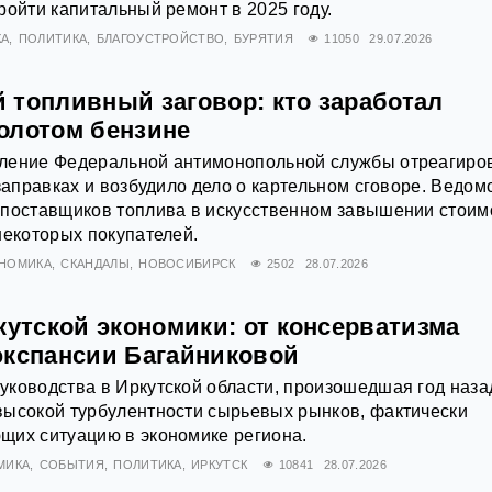
ройти капитальный ремонт в 2025 году.
КА
ПОЛИТИКА
БЛАГОУСТРОЙСТВО
БУРЯТИЯ
11050
29.07.2026
 топливный заговор: кто заработал
олотом бензине
ление Федеральной антимонопольной службы отреагиро
 заправках и возбудило дело о картельном сговоре. Ведом
 поставщиков топлива в искусственном завышении стоим
некоторых покупателей.
НОМИКА
СКАНДАЛЫ
НОВОСИБИРСК
2502
28.07.2026
кутской экономики: от консерватизма
экспансии Багайниковой
ководства в Иркутской области, произошедшая год наза
высокой турбулентности сырьевых рынков, фактически
щих ситуацию в экономике региона.
МИКА
СОБЫТИЯ
ПОЛИТИКА
ИРКУТСК
10841
28.07.2026