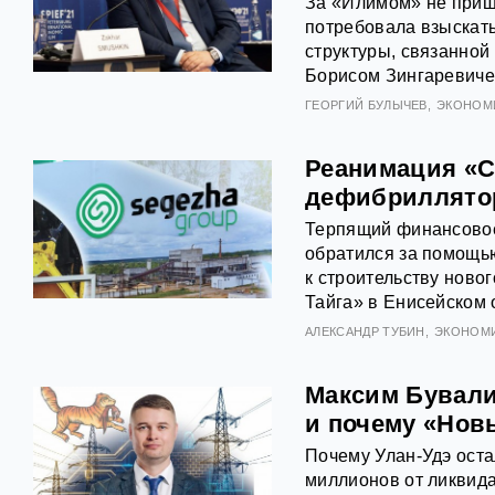
За «Илимом» не пришл
потребовала взыскат
структуры, связанно
Борисом Зингаревиче
ГЕОРГИЙ БУЛЫЧЕВ
ЭКОНОМ
Реанимация «С
дефибриллято
Терпящий финансовое
обратился за помощью
к строительству ново
Тайга» в Енисейском 
АЛЕКСАНДР ТУБИН
ЭКОНОМ
Максим Бувалин
и почему «Нов
Почему Улан-Удэ оста
миллионов от ликвид