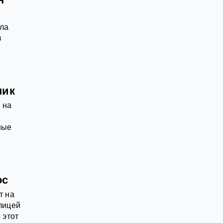
ала
в
пик
 на
ные
.
ос
т на
лицей
 этот