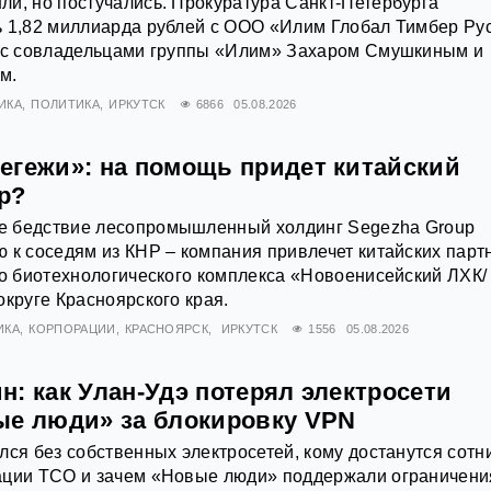
и, но постучались. Прокуратура Санкт-Петербурга
ь 1,82 миллиарда рублей с ООО «Илим Глобал Тимбер Ру
й с совладельцами группы «Илим» Захаром Смушкиным и
м.
ИКА
ПОЛИТИКА
ИРКУТСК
6866
05.08.2026
егежи»: на помощь придет китайский
р?
 бедствие лесопромышленный холдинг Segezha Group
 к соседям из КНР – компания привлечет китайских парт
го биотехнологического комплекса «Новоенисейский ЛХК/
округе Красноярского края.
ИКА
КОРПОРАЦИИ
КРАСНОЯРСК
ИРКУТСК
1556
05.08.2026
: как Улан-Удэ потерял электросети
ые люди» за блокировку VPN
лся без собственных электросетей, кому достанутся сотн
ации ТСО и зачем «Новые люди» поддержали ограничени