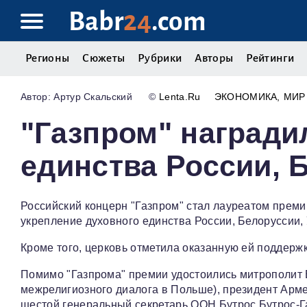
Babr
24
.com
Регионы
Сюжеты
Рубрики
Авторы
Рейтинги
Артур Скальский
©
Lenta.Ru
ЭКОНОМИКА
МИР
"Газпром" награди
единства России, 
Российский концерн "Газпром" стал лауреатом прем
укрепление духовного единства России, Белоруссии, 
Кроме того, церковь отметила оказанную ей поддерж
Помимо "Газпрома" премии удостоились митрополит
межрелигиозного диалога в Польше), президент Арме
шестой генеральный секретарь ООН Бутрос Бутрос-