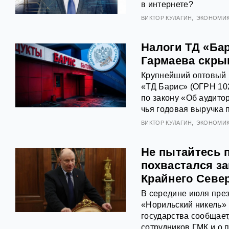
в интернете?
ВИКТОР КУЛАГИН
ЭКОНОМИ
Налоги ТД «Ба
Гармаева скры
Крупнейший оптовый 
«ТД Барис» (ОГРН 10
по закону «Об аудито
чья годовая выручка 
ВИКТОР КУЛАГИН
ЭКОНОМИ
Не пытайтесь 
похвастался з
Крайнего Севе
В середине июля през
«Норильский никель»
государства сообщает
сотрудников ГМК и о 