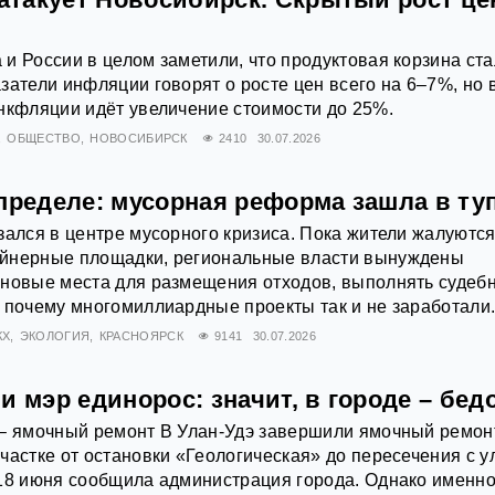
и России в целом заметили, что продуктовая корзина ст
затели инфляции говорят о росте цен всего на 6–7%, но 
нкфляции идёт увеличение стоимости до 25%.
ОБЩЕСТВО
НОВОСИБИРСК
2410
30.07.2026
пределе: мусорная реформа зашла в ту
зался в центре мусорного кризиса. Пока жители жалуются
йнерные площадки, региональные власти вынуждены
 новые места для размещения отходов, выполнять судеб
 почему многомиллиардные проекты так и не заработали
КХ
ЭКОЛОГИЯ
КРАСНОЯРСК
9141
30.07.2026
и мэр единорос: значит, в городе – бед
 – ямочный ремонт В Улан-Удэ завершили ямочный ремон
частке от остановки «Геологическая» до пересечения с у
18 июня сообщила администрация города. Однако именно