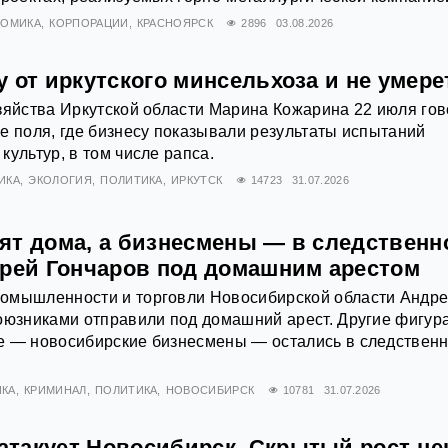
НОМИКА
КОРПОРАЦИИ
КРАСНОЯРСК
2896
03.08.2026
 от иркутского минсельхоза и не умере
зяйства Иркутской области Марина Кожарина 22 июля го
е поля, где бизнесу показывали результаты испытаний
культур, в том числе рапса.
ИКА
ЭКОЛОГИЯ
ПОЛИТИКА
ИРКУТСК
14723
31.07.2026
ят дома, а бизнесмены — в следственн
дрей Гончаров под домашним арестом
омышленности и торговли Новосибирской области Андр
оюзниками отправили под домашний арест. Другие фигур
е — новосибирские бизнесмены — остались в следствен
КА
КРИМИНАЛ
ПОЛИТИКА
НОВОСИБИРСК
10781
31.07.2026
такует Новосибирск. Скрытый рост це