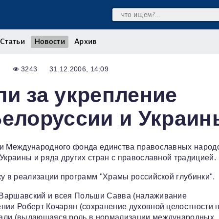
Статьи
Новости
Архив
3243
31.12.2006, 14:09
ли за укрепление
Белоруссии и Украин
ии Международного фонда единства православных народ
Украины и ряда других стран с православной традицией.
ку в реализации программ "Храмы российской глубинки".
 Варшавский и всея Польши Савва (налаживание
нии Роберт Кочарян (сохранение духовной целостности н
Гали (выдающаяся роль в нормализации международных