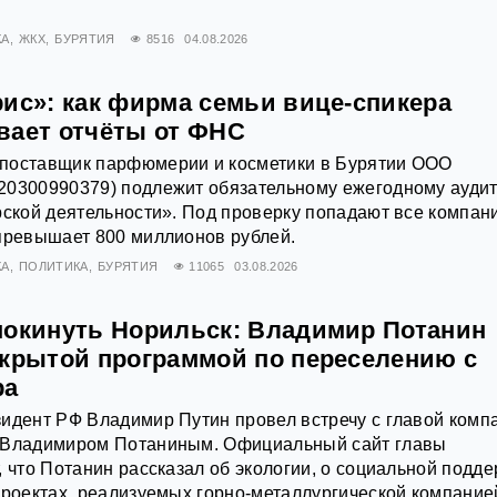
КА
ЖКХ
БУРЯТИЯ
8516
04.08.2026
рис»: как фирма семьи вице-спикера
вает отчёты от ФНС
поставщик парфюмерии и косметики в Бурятии ООО
20300990379) подлежит обязательному ежегодному ауди
рской деятельности». Под проверку попадают все компан
превышает 800 миллионов рублей.
КА
ПОЛИТИКА
БУРЯТИЯ
11065
03.08.2026
покинуть Норильск: Владимир Потанин
акрытой программой по переселению с
ра
идент РФ Владимир Путин провел встречу с главой комп
 Владимиром Потаниным. Официальный сайт главы
, что Потанин рассказал об экологии, о социальной подд
проектах, реализуемых горно-металлургической компание