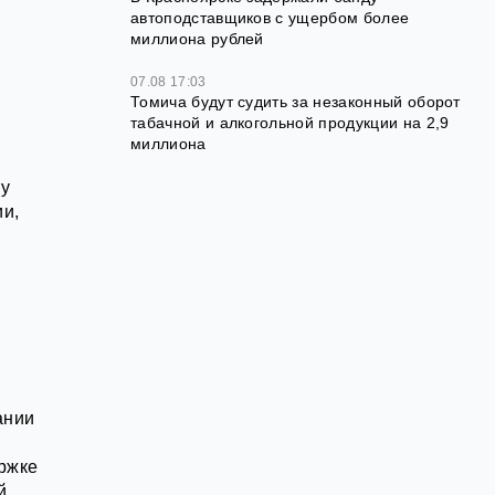
автоподставщиков с ущербом более
миллиона рублей
07.08 17:03
Томича будут судить за незаконный оборот
табачной и алкогольной продукции на 2,9
миллиона
ту
ии,
ании
ержке
й.