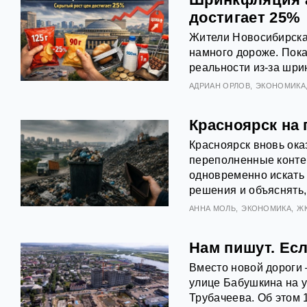
достигает 25%
Жители Новосибирска 
намного дороже. Пока
реальности из‑за шри
АДРИАН ОРЛОВ
ЭКОНОМИКА
Красноярск на 
Красноярск вновь ока
переполненные конте
одновременно искать
решения и объяснять,
АННА МОЛЬ
ЭКОНОМИКА
Ж
Нам пишут. Есл
Вместо новой дороги
улице Бабушкина на у
Трубачеева. Об этом 