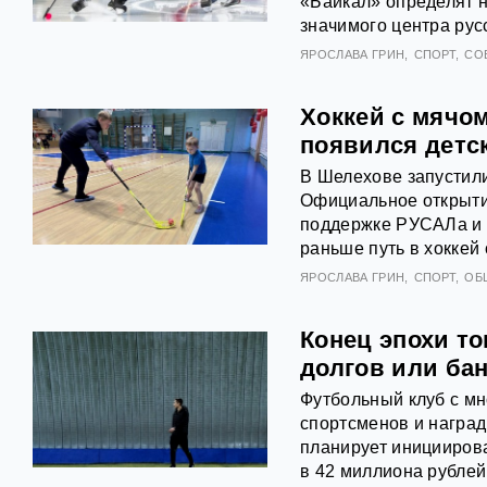
«Байкал» определят н
значимого центра русс
ЯРОСЛАВА ГРИН
СПОРТ
СО
Хоккей с мячо
появился детс
В Шелехове запустили
Официальное открыти
поддержке РУСАЛа и Э
раньше путь в хоккей
ЯРОСЛАВА ГРИН
СПОРТ
ОБ
Конец эпохи то
долгов или ба
Футбольный клуб с м
спортсменов и наград
планирует инициирова
в 42 миллиона рублей