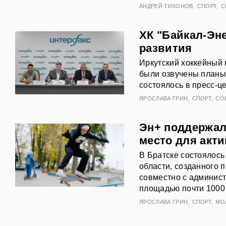
АНДРЕЙ ТИХОНОВ
СПОРТ
С
ХК "Байкал-Эн
развития
Иркутский хоккейный 
были озвучены планы
состоялось в пресс-ц
ЯРОСЛАВА ГРИН
СПОРТ
СО
Эн+ поддержала
место для акт
В Братске состоялось
области, созданного 
совместно с админист
площадью почти 1000
ЯРОСЛАВА ГРИН
СПОРТ
МО