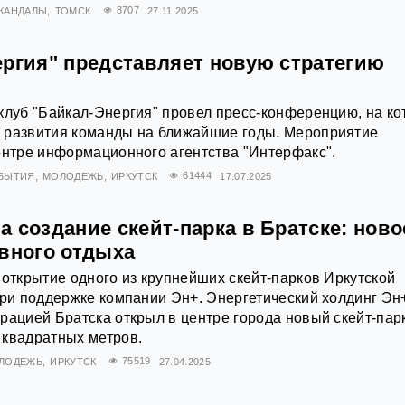
КАНДАЛЫ
ТОМСК
8707
27.11.2025
ергия" представляет новую стратегию
клуб "Байкал-Энергия" провел пресс-конференцию, на ко
 развития команды на ближайшие годы. Мероприятие
ентре информационного агентства "Интерфакс".
БЫТИЯ
МОЛОДЕЖЬ
ИРКУТСК
61444
17.07.2025
 создание скейт-парка в Братске: ново
ивного отдыха
 открытие одного из крупнейших скейт-парков Иркутской
при поддержке компании Эн+. Энергетический холдинг Эн
рацией Братска открыл в центре города новый скейт-пар
 квадратных метров.
ЛОДЕЖЬ
ИРКУТСК
75519
27.04.2025