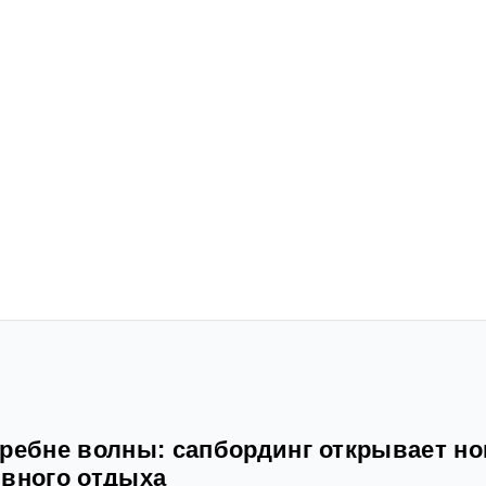
гребне волны: сапбординг открывает н
ивного отдыха