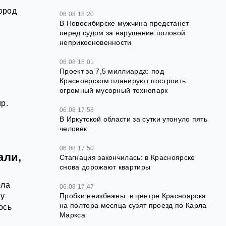
ород
06.08 18:20
В Новосибирске мужчина предстанет
перед судом за нарушение половой
неприкосновенности
06.08 18:01
Проект за 7,5 миллиарда: под
Красноярском планируют построить
огромный мусорный технопарк
р.
06.08 17:58
В Иркутской области за сутки утонуло пять
человек
06.08 17:50
али,
Стагнация закончилась: в Красноярске
снова дорожают квартиры
ола
06.08 17:47
Пробки неизбежны: в центре Красноярска
му
на полтора месяца сузят проезд по Карла
ось
Маркса