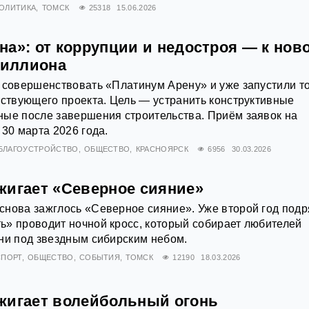
ОЛИТИКА
ТОМСК
25318
15.06.2026
на»: от коррупции и недостроя — к нов
миллиона
 совершенствовать «Платинум Арену» и уже запустили т
тствующего проекта. Цель — устранить конструктивные
ные после завершения строительства. Приём заявок на
 30 марта 2026 года.
БЛАГОУСТРОЙСТВО
ОБЩЕСТВО
КРАСНОЯРСК
6956
30.03.2026
жигает «Северное сияние»
снова зажглось «Северное сияние». Уже второй год подр
» проводит ночной кросс, который собирает любителей
ни под звездным сибирским небом.
СПОРТ
ОБЩЕСТВО
СОБЫТИЯ
ТОМСК
12190
18.03.2026
жигает волейбольный огонь