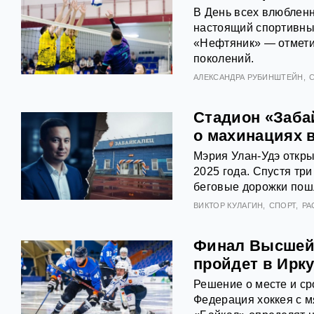
В День всех влюбленн
настоящий спортивный
«Нефтяник» — отметил
поколений.
АЛЕКСАНДРА РУБИНШТЕЙН
Стадион «Забай
о махинациях в
Мэрия Улан-Удэ откры
2025 года. Спустя тр
беговые дорожки пош
ВИКТОР КУЛАГИН
СПОРТ
РА
Финал Высшей л
пройдет в Ирку
Решение о месте и ср
Федерация хоккея с м