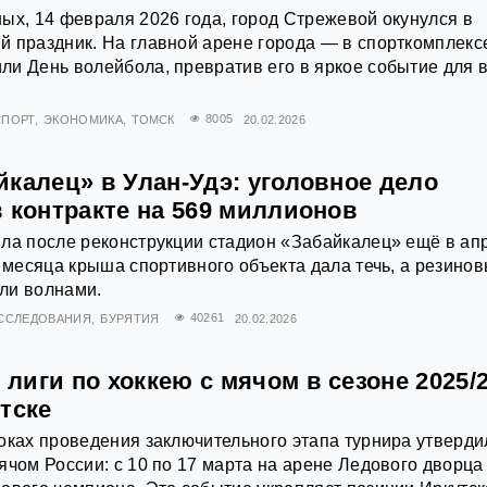
ых, 14 февраля 2026 года, город Стрежевой окунулся в
 праздник. На главной арене города — в спорткомплекс
и День волейбола, превратив его в яркое событие для 
СПОРТ
ЭКОНОМИКА
ТОМСК
8005
20.02.2026
калец» в Улан-Удэ: уголовное дело
 контракте на 569 миллионов
ла после реконструкции стадион «Забайкалец» ещё в ап
и месяца крыша спортивного объекта дала течь, а резино
ли волнами.
ССЛЕДОВАНИЯ
БУРЯТИЯ
40261
20.02.2026
иги по хоккею с мячом в сезоне 2025/
тске
оках проведения заключительного этапа турнира утверди
ячом России: с 10 по 17 марта на арене Ледового дворца