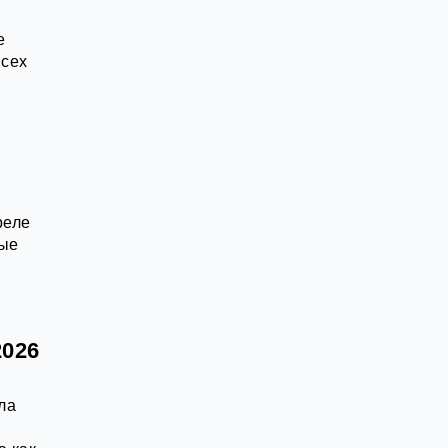
е
всех
реле
вые
2026
ла