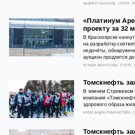
АНДРЕЙ ТИХОНОВ
СПОРТ
П
«Платинум Аре
проекту за 32 
В Красноярске начнут
на разработку соотве
недочёты, обнаружен
аукцион продлится до
КСЮША МОРОЗОВА
СПОРТ
Томскнефть за
В зимнем Стрежевом 
компания «Томскнефть
здорового образа жиз
АЛЕКСАНДРА РУБИНШТЕЙН
Томскнефть за