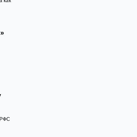
а как
и»
у
я
 РФС