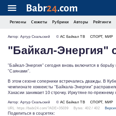
Babr
24
.com
Регионы
Сюжеты
Рубрики
Авторы
Рейтинги
Артур Скальский
©
АС Байкал ТВ
СПОРТ
МИР
"Байкал-Энергия" 
"Байкал-Энергия" сегодня вновь включится в борьбу 
"Саянами".
В этом сезоне соперники встречались дважды. В Кубк
чемпионате хоккеисты "Байкала-Энергии" расправилис
Хакасии занимает 10 строчку. Иркутяне по-прежнему 
Артур Скальский
©
АС Байкал ТВ
СПОРТ
МИР
URL: https://babr24.com/?ADE=35039
Bytes: 402 / 402
Версия
Поделиться в соцсетях: