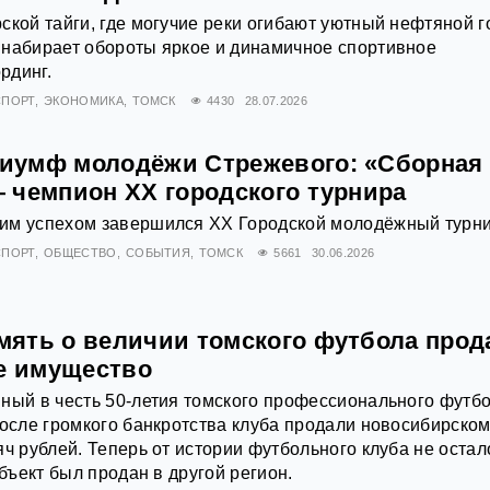
ской тайги, где могучие реки огибают уютный нефтяной г
 набирает обороты яркое и динамичное спортивное
рдинг.
СПОРТ
ЭКОНОМИКА
ТОМСК
4430
28.07.2026
иумф молодёжи Стрежевого: «Сборная
 чемпион XX городского турнира
им успехом завершился XX Городской молодёжный турни
СПОРТ
ОБЩЕСТВО
СОБЫТИЯ
ТОМСК
5661
30.06.2026
ять о величии томского футбола прод
ое имущество
ный в честь 50-летия томского профессионального футб
после громкого банкротства клуба продали новосибирско
яч рублей. Теперь от истории футбольного клуба не остал
объект был продан в другой регион.