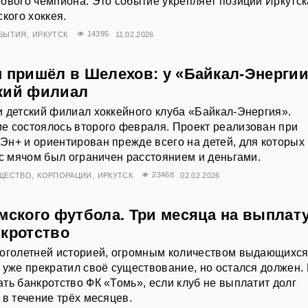
ового чемпиона. Это событие укрепляет позиции Иркутск
кого хоккея.
БЫТИЯ
ИРКУТСК
14395
11.02.2026
м пришёл в Шелехов: у «Байкал-Энерги
кий филиал
 детский филиал хоккейного клуба «Байкал-Энергия».
е состоялось второго февраля. Проект реализован при
н+ и ориентирован прежде всего на детей, для которых
 с мячом был ограничен расстоянием и деньгами.
ЩЕСТВО
КОРПОРАЦИИ
ИРКУТСК
23468
02.02.2026
мского футбола. Три месяца на выплат
нкротство
ноголетней историей, огромным количеством выдающихс
 уже прекратил своё существование, но остался должен.
ть банкротство ФК «Томь», если клуб не выплатит долг
 в течение трёх месяцев.