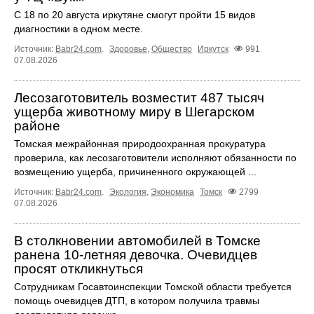
С 18 по 20 августа иркутяне смогут пройти 15 видов
диагностики в одном месте.
Источник:
Babr24.com
.
Здоровье
,
Общество
Иркутск
991
07.08.2026
Лесозаготовитель возместит 487 тысяч
ущерба животному миру в Шегарском
районе
Томская межрайонная природоохранная прокуратура
проверила, как лесозаготовители исполняют обязанности по
возмещению ущерба, причиненного окружающей ...
Источник:
Babr24.com
.
Экология
,
Экономика
Томск
2799
07.08.2026
В столкновении автомобилей в Томске
ранена 10-летняя девочка. Очевидцев
просят откликнуться
Сотрудникам Госавтоинспекции Томской области требуется
помощь очевидцев ДТП, в котором получила травмы