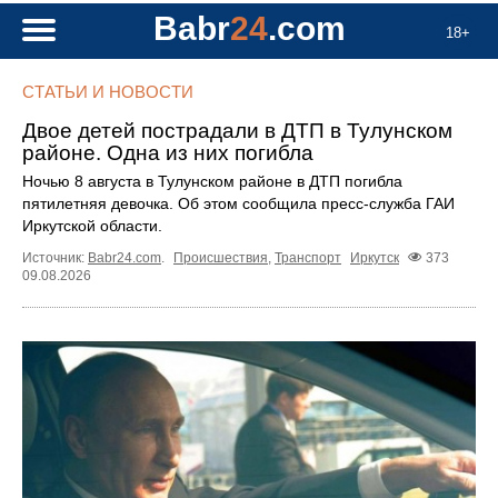
Babr
24
.com
18+
СТАТЬИ И НОВОСТИ
Двое детей пострадали в ДТП в Тулунском
районе. Одна из них погибла
Ночью 8 августа в Тулунском районе в ДТП погибла
пятилетняя девочка. Об этом сообщила пресс‑служба ГАИ
Иркутской области.
Источник:
Babr24.com
.
Происшествия
,
Транспорт
Иркутск
373
09.08.2026