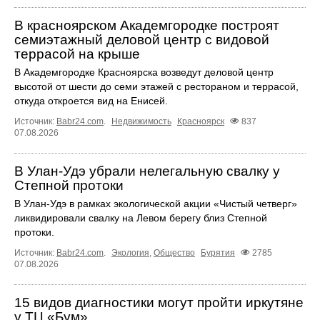
В красноярском Академгородке построят
семиэтажный деловой центр с видовой
террасой на крыше
В Академгородке Красноярска возведут деловой центр
высотой от шести до семи этажей с рестораном и террасой,
откуда откроется вид на Енисей.
Источник:
Babr24.com
.
Недвижимость
Красноярск
837
07.08.2026
В Улан-Удэ убрали нелегальную свалку у
Степной протоки
В Улан-Удэ в рамках экологической акции «Чистый четверг»
ликвидировали свалку на Левом берегу близ Степной
протоки.
Источник:
Babr24.com
.
Экология
,
Общество
Бурятия
2785
07.08.2026
15 видов диагностики могут пройти иркутяне
у ТЦ «Бум»