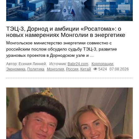
ТЭЦ-3, Дорнод и амбиции «Росатома»: о
новых намерениях Монголии в энергетике
Монгольское министерство энергетики совместно с
российским послом обсудило судьбу ТЭЦ‑3, развитие
урановых проектов в Дорнодском узле и ...
Автор: Есения Линней.
Источник:
Babr24.com
.
Корпорации
,
Экономика
,
Политика
Монголия
,
Россия
,
Китай
5424
07.08.2026