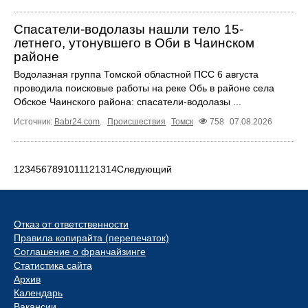
Спасатели-водолазы нашли тело 15-
летнего, утонувшего в Оби в Чаинском
районе
Водолазная группа Томской областной ПСС 6 августа
проводила поисковые работы на реке Обь в районе села
Обское Чаинского района: спасатели-водолазы ...
Источник:
Babr24.com
.
Происшествия
Томск
758
07.08.2026
1
2
3
4
5
6
7
8
9
10
11
12
13
14
Следующий
Отказ от ответственности
Правила копирайта (перепечаток)
Соглашение о франчайзинге
Статистика сайта
Архив
Календарь
Вакансии