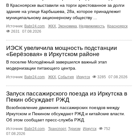
В Красноярске выставили на торги арестованное за долги
здание на улице Карбышева, 28а, которое принадлежит
муниципальному акционерному обществу ...
Источник:
Babr24.com
.
ЖКХ
,
Экономика
,
Недвижимость
Красноярск
2631
07.08.2026
ИЭСК увеличила мощность подстанции
«Берёзовая» в Иркутском районе
В поселке Молодёжный завершился важный этап
модернизации питающего центра.
Источник:
Babr24.com
.
ЖКХ
,
События
Иркутск
3285
07.08.2026
Запуск пассажирского поезда из Иркутска в
Пекин обсуждает РЖД
Возобновление движения пассажирских поездов между
Иркутском и Пекином обсуждают РЖД и китайские власти.
Об этом сообщает пресс‑служба РЖД.
Источник:
Babr24.com
.
Транспорт
,
Туризм
Иркутск
752
07.08.2026