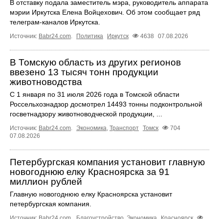
В отставку подала заместитель мэра, руководитель аппарата
мэрии Иркутска Елена Войцехович. Об этом сообщает ряд
телеграм‑каналов Иркутска.
Источник:
Babr24.com
.
Политика
Иркутск
4638
07.08.2026
В Томскую область из других регионов
ввезено 13 тысяч тонн продукции
животноводства
С 1 января по 31 июля 2026 года в Томской области
Россельхознадзор досмотрел 14493 тонны подконтрольной
госветнадзору животноводческой продукции, ...
Источник:
Babr24.com
.
Экономика
,
Транспорт
Томск
704
07.08.2026
Петербургская компания установит главную
новогоднюю елку Красноярска за 91
миллион рублей
Главную новогоднюю елку Красноярска установит
петербургская компания.
Источник:
Babr24.com
.
Благоустройство
,
Экономика
Красноярск