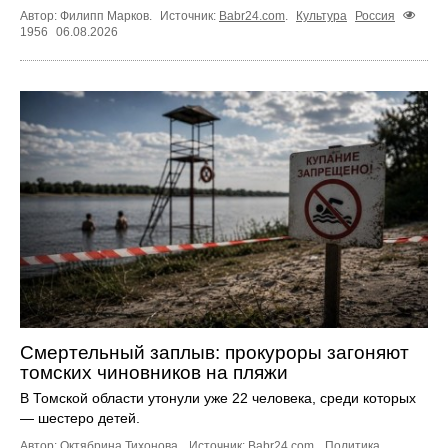
Автор: Филипп Марков.
Источник:
Babr24.com
.
Культура
Россия
1956
06.08.2026
Смертельный заплыв: прокуроры загоняют
томских чиновников на пляжи
В Томской области утонули уже 22 человека, среди которых
— шестеро детей.
Автор: Октябрина Тихонова.
Источник:
Babr24.com
.
Политика
,