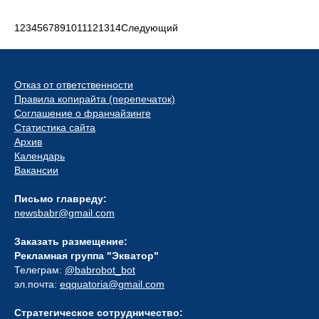
1
2
3
4
5
6
7
8
9
10
11
12
13
14
Следующий
Отказ от ответственности
Правила копирайта (перепечаток)
Соглашение о франчайзинге
Статистика сайта
Архив
Календарь
Вакансии
Письмо главреду:
newsbabr@gmail.com
Заказать размещение:
Рекламная группа "Экватор"
Телеграм:
@babrobot_bot
эл.почта:
eqquatoria@gmail.com
Стратегическое сотрудничество: