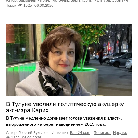
Автор: Бармалей Рыбин.
Источник:
Babr24.com
.
Культура
,
События
Томск
1025
06.08.2026
В Тулуне уволили политическую акушерку
экс-мэра Карих
В Тулуне медленно догнивает голова уважения к власти,
выброшенного на берег наводнением 2019 года.
Автор: Георгий Булычев.
Источник:
Babr24.com
.
Политика
Иркутск