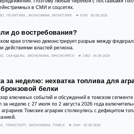
ередвижения. Поэтому любые перебои с поставками топ
ейнстримных в СМИ и соцсетях.
ВО
ПОЛИТИКА
ЭКОНОМИКА
МОНГОЛИЯ
6780
05.08.2026
мли до востребования?
ском крае отлично демонстрирует разрыв между федерал
и действиями властей региона.
ВО
СКАНДАЛЫ
ЭКОНОМИКА
КРАСНОЯРСК
1953
04.08.2026
а за неделю: нехватка топлива для агр
 бронзовой белки
зор ключевых событий и обсуждений в томском сегменте
 за неделю с 27 июля по 2 августа 2026 года включитель
 аграриев Томские аграрии столкнулись с дефицитом то
панией.
ВО
ТРАНСПОРТ
ЭКОНОМИКА
ТОМСК
2044
03.08.2026