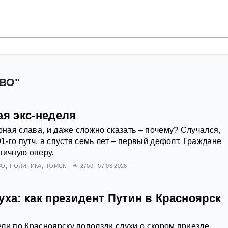
ВО"
ая экс-неделя
рная слава, и даже сложно сказать – почему? Случался,
91-го путч, а спустя семь лет – первый дефолт. Граждане
пичную оперу.
ВО
ПОЛИТИКА
ТОМСК
2700
07.08.2026
уха: как президент Путин в Красноярск
ли по Красноярску поползли слухи о скором приезде