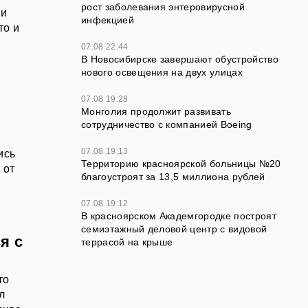
рост заболевания энтеровирусной
ли
инфекцией
то и
07.08 22:44
В Новосибирске завершают обустройство
нового освещения на двух улицах
07.08 19:28
Монголия продолжит развивать
сотрудничество с компанией Boeing
07.08 19:13
ись
Территорию красноярской больницы №20
 от
благоустроят за 13,5 миллиона рублей
07.08 19:12
В красноярском Академгородке построят
семиэтажный деловой центр с видовой
я с
террасой на крыше
то
л