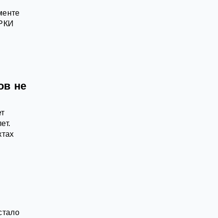
менте
ИРКИ
ов не
ет
ет.
ктах
стало