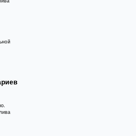
лива
ьной
ариев
но.
плива