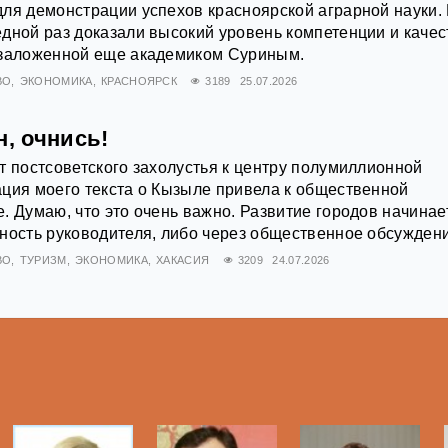
для демонстрации успехов красноярской аграрной науки.
дной раз доказали высокий уровень компетенции и качес
 заложенной еще академиком Суриным.
ВО
ЭКОНОМИКА
КРАСНОЯРСК
3189
25.07.2026
н, очнись!
т постсоветского захолустья к центру полумиллионной
ция моего текста о Кызыле привела к общественной
. Думаю, что это очень важно. Развитие городов начинае
ность руководителя, либо через общественное обсужден
ВО
ТУРИЗМ
ЭКОНОМИКА
ХАКАСИЯ
3209
24.07.2026