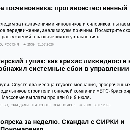
ра госчиновника: противоестественный
следим за назначениями чиновников и силовиков, пытае
ное передвижение, анализируем причины. Посмотрите ск
и рассуждений о назначениях и увольнениях.
О
РОССИЯ
2539
31.07.2026
ярский тупик: как кризис ликвидности 
 обнажил системные сбои в управлении
ули. Спустя два месяца глухого молчания, просроченны
лодильников строители тоннелей компании «БТС-Красноя
. Массовые выплаты прошли 8 и 9 июля.
СТВО
СКАНДАЛЫ
ТРАНСПОРТ
КРАСНОЯРСК
2508
30.07.2026
оярска за неделю. Скандал с СИРКИ и
 Пономаренко