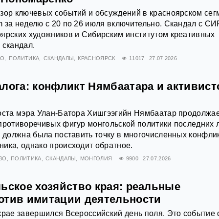
зор ключевых событий и обсуждений в красноярском сег
 за неделю с 20 по 26 июля включительно. Скандал с С
оярских художников и Сибирским институтом креативных
 скандал.
ВО
ПОЛИТИКА
СКАНДАЛЫ
КРАСНОЯРСК
11017
27.07.2026
лога: конфликт Нямбаатара и активист
поста мэра Улан-Батора Хишгээгийн Нямбаатар продолжа
противоречивых фигур монгольской политики последних л
а должна была поставить точку в многочисленных конфли
ика, однако происходит обратное.
ВО
ПОЛИТИКА
СКАНДАЛЫ
МОНГОЛИЯ
9900
27.07.2026
льское хозяйство края: реальные
отив имитации деятельности
крае завершился Всероссийский день поля. Это событие 