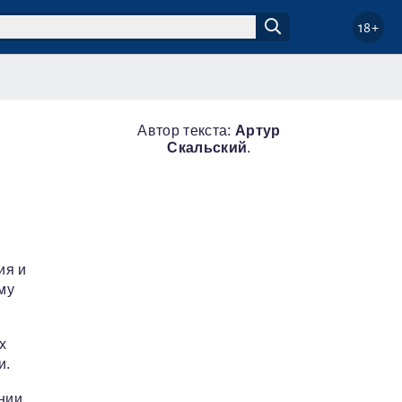
18+
Автор текста:
Артур
Скальский
.
ия и
му
х
и.
нии