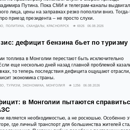
ладимира Путина. Пока СМИ и телеграм-каналы выдвига
ого лица, цены на заправках резко поползли вниз. Тогда-
 про приезд президента – не просто слухи.
ВО
ПОЛИТИКА
СКАНДАЛЫ
КРАСНОЯРСК
6926
06.08.2026
зис: дефицит бензина бьет по туризму
ми топлива в Монголии перестают быть исключительно
Если еще несколько дней назад главной проблемой казал
вках, то теперь последствия дефицита ощущают отрасли,
исит экономика страны.
ВО
ТУРИЗМ
ЭКОНОМИКА
МОНГОЛИЯ
1256
06.08.2026
ицит: в Монголии пытаются справитьс
АЗС
и является необходимостью, а не роскошью. Особенно э
оре, где личный транспорт для большинства жителей ста