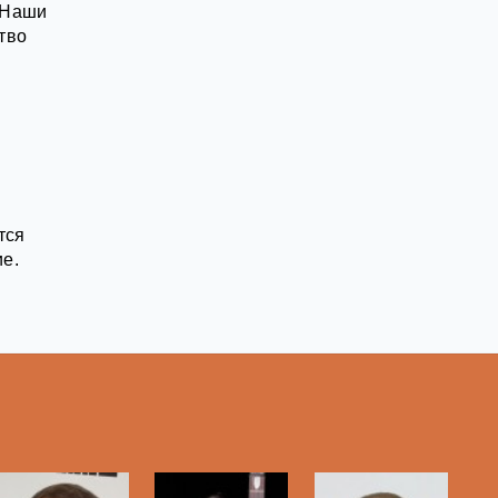
 Наши
тво
тся
ие.