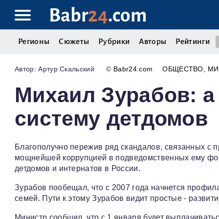
Babr
24
.com
Регионы
Сюжеты
Рубрики
Авторы
Рейтинги
Артур Скальский
©
Babr24.com
ОБЩЕСТВО
МИ
Михаил Зурабов: а
систему детдомов
Благополучно пережив ряд скандалов, связанных с
мощнейшей коррупцией в подведомственных ему фон
детдомов и интернатов в России.
Зурабов пообещал, что с 2007 года начнется профил
семей. Пути к этому Зурабов видит простые - развит
Министр сообщил, что с 1 января будет выплачиват