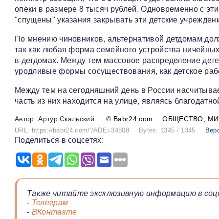
опеки в размере 8 тысяч рублей. Одновременно с эт
"спущены" указания закрывать эти детские учрежден
По мнению чиновников, альтернативой детдомам дол
так как любая форма семейного устройства ничейных
в детдомах. Между тем массовое распределение дет
уродливые формы сосуществования, как детское рабс
Между тем на сегодняшний день в России насчитыва
часть из них находится на улице, являясь благодатн
Артур Скальский
©
Babr24.com
ОБЩЕСТВО
МИ
URL: https://babr24.com/?ADE=34808
Bytes: 1345 / 1345
Вер
Поделиться в соцсетях:
Также читайте эксклюзивную информацию в соц
-
Телеграм
-
ВКонтакте