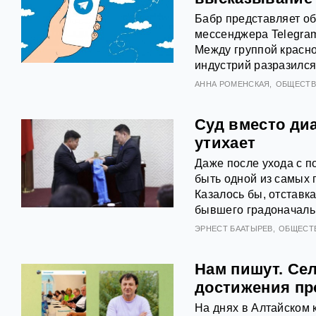
Бабр представляет об
мессенджера Telegram
Между группой красн
индустрий разразился
АННА РОМЕНСКАЯ
ОБЩЕСТ
Суд вместо диа
утихает
Даже после ухода с 
быть одной из самых 
Казалось бы, отставк
бывшего градоначальн
ЭРНЕСТ БААТЫРЕВ
ОБЩЕСТ
Нам пишут. Се
достижения пр
На днях в Алтайском 