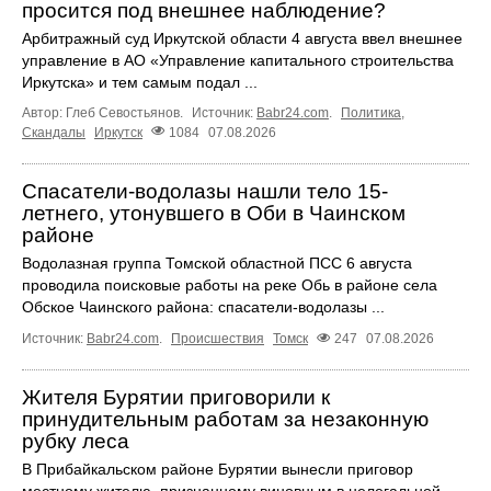
просится под внешнее наблюдение?
Арбитражный суд Иркутской области 4 августа ввел внешнее
управление в АО «Управление капитального строительства
Иркутска» и тем самым подал ...
Автор: Глеб Севостьянов.
Источник:
Babr24.com
.
Политика
,
Скандалы
Иркутск
1084
07.08.2026
Спасатели-водолазы нашли тело 15-
летнего, утонувшего в Оби в Чаинском
районе
Водолазная группа Томской областной ПСС 6 августа
проводила поисковые работы на реке Обь в районе села
Обское Чаинского района: спасатели-водолазы ...
Источник:
Babr24.com
.
Происшествия
Томск
247
07.08.2026
Жителя Бурятии приговорили к
принудительным работам за незаконную
рубку леса
В Прибайкальском районе Бурятии вынесли приговор
местному жителю, признанному виновным в нелегальной