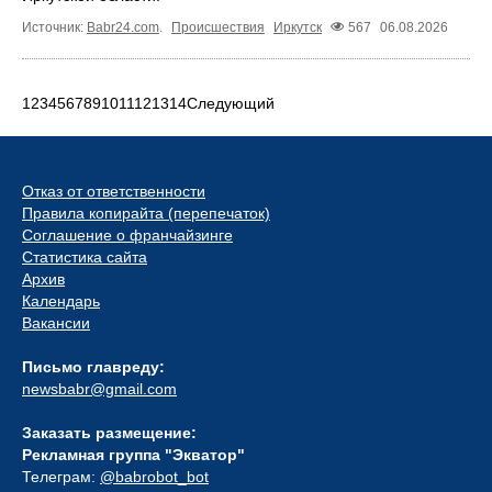
Источник:
Babr24.com
.
Происшествия
Иркутск
567
06.08.2026
1
2
3
4
5
6
7
8
9
10
11
12
13
14
Следующий
Отказ от ответственности
Правила копирайта (перепечаток)
Соглашение о франчайзинге
Статистика сайта
Архив
Календарь
Вакансии
Письмо главреду:
newsbabr@gmail.com
Заказать размещение:
Рекламная группа "Экватор"
Телеграм:
@babrobot_bot