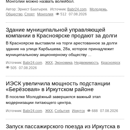
Монголии можно назвать волейбол.
Автор: Эрнест Баатырев.
Источник:
Babr24.com
.
Молодежь
,
Общество
,
Спорт
Монголия
512
07.08.2026
Здание муниципальной управляющей
компании в Красноярске продают за долги
В Красноярске выставили на торги арестованное за долги
здание на улице Карбышева, 28а, которое принадлежит
муниципальному акционерному обществу ...
Источник:
Babr24.com
.
ЖКХ
,
Экономика
,
Недвижимость
Красноярск
505
07.08.2026
ИЭСК увеличила мощность подстанции
«Берёзовая» в Иркутском районе
В поселке Молодёжный завершился важный этап
модернизации питающего центра.
Источник:
Babr24.com
.
ЖКХ
,
События
Иркутск
688
07.08.2026
Запуск пассажирского поезда из Иркутска в