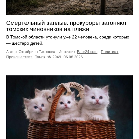
Смертельный заплыв: прокуроры загоняют
томских чиновников на пляжи
В Томской области утонули уже 22 человека, среди которых
— шестеро детей.
Автор: Октябрина Тихонова.
Источник:
Babr24.com
.
Политика
,
Происшествия
Томск
2949
06.08.2026