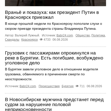
Враньё и показуха: как президент Путин в
Красноярск приезжал
В конце прошлой недели по Красноярску поползли слухи о
скором приезде президента страны Владимира Путина.
Автор: Валерий Лужный.
Источник:
Babr24.com
.
Общество
,
Политика
,
Скандалы
Красноярск
4733
06.08.2026
Грузовик с пассажирами опрокинулся на
реке в Бурятии. Есть погибшие, возбуждено
уголовное дело
В Бурятии завели уголовное дело в отношении водителя
грузовика, обвиняемого в причинении смерти по
неосторожности.
Источник:
Babr24.com
.
Происшествия
Бурятия
711
06.08.2026
В Новосибирске мужчина предстанет перед
судом за нарушение половой
неприкосновенности