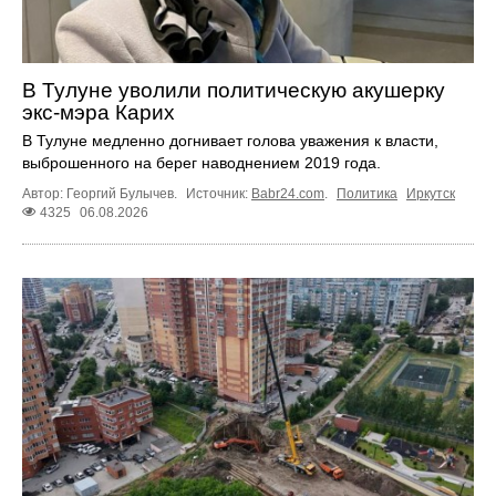
В Тулуне уволили политическую акушерку
экс-мэра Карих
В Тулуне медленно догнивает голова уважения к власти,
выброшенного на берег наводнением 2019 года.
Автор: Георгий Булычев.
Источник:
Babr24.com
.
Политика
Иркутск
4325
06.08.2026