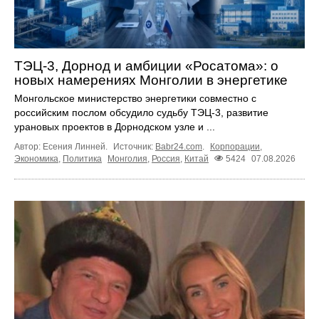
ТЭЦ-3, Дорнод и амбиции «Росатома»: о
новых намерениях Монголии в энергетике
Монгольское министерство энергетики совместно с
российским послом обсудило судьбу ТЭЦ‑3, развитие
урановых проектов в Дорнодском узле и ...
Автор: Есения Линней.
Источник:
Babr24.com
.
Корпорации
,
Экономика
,
Политика
Монголия
,
Россия
,
Китай
5424
07.08.2026