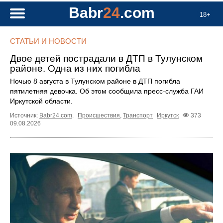
Babr
24
.com
18+
СТАТЬИ И НОВОСТИ
Двое детей пострадали в ДТП в Тулунском
районе. Одна из них погибла
Ночью 8 августа в Тулунском районе в ДТП погибла
пятилетняя девочка. Об этом сообщила пресс‑служба ГАИ
Иркутской области.
Источник:
Babr24.com
.
Происшествия
,
Транспорт
Иркутск
373
09.08.2026