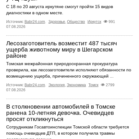
С 18 по 20 августа иркутяне смогут пройти 15 видов
диагностики в одном месте.
Источник:
Babr24.com
.
Здоровье
,
Общество
Иркутск
991
07.08.2026
Лесозаготовитель возместит 487 тысяч
ущерба животному миру в Шегарском
районе
Томская межрайонная природоохранная прокуратура
проверила, как лесозаготовители исполняют обязанности по
возмещению ущерба, причиненного окружающей ...
Источник:
Babr24.com
.
Экология
,
Экономика
Томск
2799
07.08.2026
В столкновении автомобилей в Томске
ранена 10-летняя девочка. Очевидцев
просят откликнуться
Сотрудникам Госавтоинспекции Томской области требуется
помощь очевидцев ДТП, в котором получила травмы