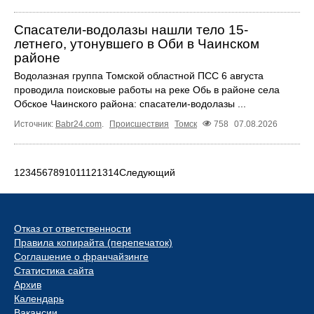
Спасатели-водолазы нашли тело 15-
летнего, утонувшего в Оби в Чаинском
районе
Водолазная группа Томской областной ПСС 6 августа
проводила поисковые работы на реке Обь в районе села
Обское Чаинского района: спасатели-водолазы ...
Источник:
Babr24.com
.
Происшествия
Томск
758
07.08.2026
1
2
3
4
5
6
7
8
9
10
11
12
13
14
Следующий
Отказ от ответственности
Правила копирайта (перепечаток)
Соглашение о франчайзинге
Статистика сайта
Архив
Календарь
Вакансии