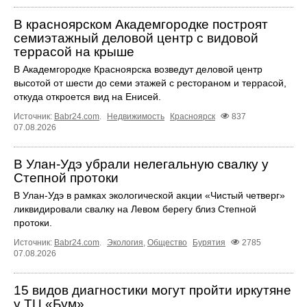
В красноярском Академгородке построят
семиэтажный деловой центр с видовой
террасой на крыше
В Академгородке Красноярска возведут деловой центр
высотой от шести до семи этажей с рестораном и террасой,
откуда откроется вид на Енисей.
Источник:
Babr24.com
.
Недвижимость
Красноярск
837
07.08.2026
В Улан-Удэ убрали нелегальную свалку у
Степной протоки
В Улан-Удэ в рамках экологической акции «Чистый четверг»
ликвидировали свалку на Левом берегу близ Степной
протоки.
Источник:
Babr24.com
.
Экология
,
Общество
Бурятия
2785
07.08.2026
15 видов диагностики могут пройти иркутяне
у ТЦ «Бум»