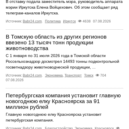
В отставку подала заместитель мэра, руководитель аппарата
мэрии Иркутска Елена Войцехович. Об этом сообщает ряд
телеграм‑каналов Иркутска.
Источник:
Babr24.com
.
Политика
Иркутск
4638
07.08.2026
В Томскую область из других регионов
ввезено 13 тысяч тонн продукции
животноводства
С 1 января по 31 июля 2026 года в Томской области
Россельхознадзор досмотрел 14493 тонны подконтрольной
госветнадзору животноводческой продукции, ...
Источник:
Babr24.com
.
Экономика
,
Транспорт
Томск
704
07.08.2026
Петербургская компания установит главную
новогоднюю елку Красноярска за 91
миллион рублей
Главную новогоднюю елку Красноярска установит
петербургская компания.
Источник:
Babr24.com
.
Благоустройство
,
Экономика
Красноярск