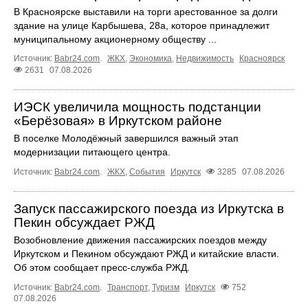
В Красноярске выставили на торги арестованное за долги
здание на улице Карбышева, 28а, которое принадлежит
муниципальному акционерному обществу ...
Источник:
Babr24.com
.
ЖКХ
,
Экономика
,
Недвижимость
Красноярск
2631
07.08.2026
ИЭСК увеличила мощность подстанции
«Берёзовая» в Иркутском районе
В поселке Молодёжный завершился важный этап
модернизации питающего центра.
Источник:
Babr24.com
.
ЖКХ
,
События
Иркутск
3285
07.08.2026
Запуск пассажирского поезда из Иркутска в
Пекин обсуждает РЖД
Возобновление движения пассажирских поездов между
Иркутском и Пекином обсуждают РЖД и китайские власти.
Об этом сообщает пресс‑служба РЖД.
Источник:
Babr24.com
.
Транспорт
,
Туризм
Иркутск
752
07.08.2026