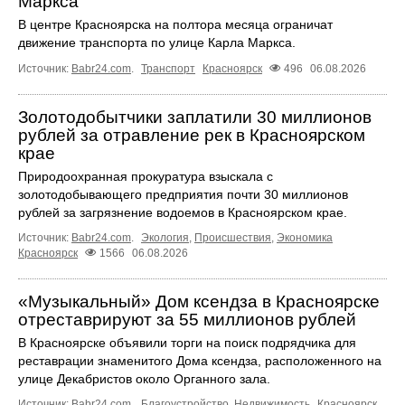
Маркса
В центре Красноярска на полтора месяца ограничат
движение транспорта по улице Карла Маркса.
Источник:
Babr24.com
.
Транспорт
Красноярск
496
06.08.2026
Золотодобытчики заплатили 30 миллионов
рублей за отравление рек в Красноярском
крае
Природоохранная прокуратура взыскала с
золотодобывающего предприятия почти 30 миллионов
рублей за загрязнение водоемов в Красноярском крае.
Источник:
Babr24.com
.
Экология
,
Происшествия
,
Экономика
Красноярск
1566
06.08.2026
«Музыкальный» Дом ксендза в Красноярске
отреставрируют за 55 миллионов рублей
В Красноярске объявили торги на поиск подрядчика для
реставрации знаменитого Дома ксендза, расположенного на
улице Декабристов около Органного зала.
Источник:
Babr24.com
.
Благоустройство
,
Недвижимость
Красноярск