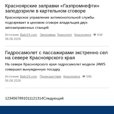
Красноярские заправки «Газпромнефти»
заподозрили в картельном сговоре
Красноярское управление антимонопольной службы
подозревает в ценовом сговоре владельцев двух
автозаправочных станций.
Источник:
Babr24.com
.
Экономика
,
Транспорт
Красноярск
638
06.08.2026
Гидросамолет с пассажирами экстренно сел
на севере Красноярского края
На севере Красноярского края гидросамолет модели JAWS
совершил вынужденную посадку.
Источник:
Babr24.com
.
Происшествия
Красноярск
596
06.08.2026
1
2
3
4
5
6
7
8
9
10
11
12
13
14
Следующий