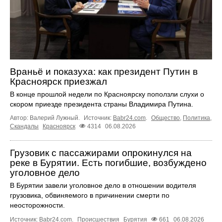
Враньё и показуха: как президент Путин в
Красноярск приезжал
В конце прошлой недели по Красноярску поползли слухи о
скором приезде президента страны Владимира Путина.
Автор: Валерий Лужный.
Источник:
Babr24.com
.
Общество
,
Политика
,
Скандалы
Красноярск
4314
06.08.2026
Грузовик с пассажирами опрокинулся на
реке в Бурятии. Есть погибшие, возбуждено
уголовное дело
В Бурятии завели уголовное дело в отношении водителя
грузовика, обвиняемого в причинении смерти по
неосторожности.
Источник:
Babr24.com
.
Происшествия
Бурятия
661
06.08.2026