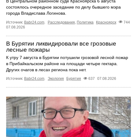
В Центральном районном суде Красноярска 6 августа
состоялось очередное заседание по делу бывшего мэра
города Владислава Логинова.
Источник:
Babr24.com
.
Расследования
,
Политика
Красноярск
744
07.08.2026
В Бурятии ликвидировали все грозовые
лесные пожары
К утру 7 августа в Бурятии потушили грозовой лесной пожар
в Прибайкальском районе на площади четыре гектара.
Других очагов в лесах региона пока нет.
Источник:
Babr24.com
.
Экология
Бурятия
637
07.08.2026