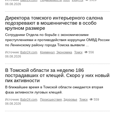
Источник:
Babr24.com
.
Недвижимость
,
ЖКХ
Иркутск
1919
06.08.2026
Директора томского интерьерного салона
подозревают в мошенничестве в особо
крупном размере
Сотрудники Отдела по борьбе с экономическими
преступлениями и противодействия коррупции ОМВД России
по Ленинскому району города Томска выявили ...
Источник:
Babr24.com
.
Криминал
,
Экономика
Томск
556
06.08.2026
В Томской области за неделю 186
пострадавших от клещей. Скоро у них новый
пик активности
В ближайшее время в Томской области ожидается вторая
фаза активности луговых клещей.
Источник:
Babr24.com
.
Происшествия
,
Здоровье
Томск
559
06.08.2026