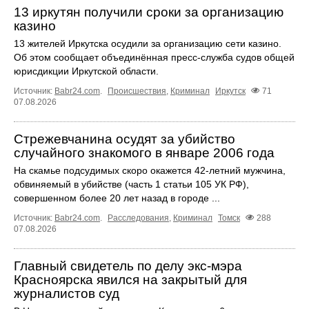
13 иркутян получили сроки за организацию
казино
13 жителей Иркутска осудили за организацию сети казино.
Об этом сообщает объединённая пресс‑служба судов общей
юрисдикции Иркутской области.
Источник:
Babr24.com
.
Происшествия
,
Криминал
Иркутск
71
07.08.2026
Стрежевчанина осудят за убийство
случайного знакомого в январе 2006 года
На скамье подсудимых скоро окажется 42-летний мужчина,
обвиняемый в убийстве (часть 1 статьи 105 УК РФ),
совершенном более 20 лет назад в городе ...
Источник:
Babr24.com
.
Расследования
,
Криминал
Томск
288
07.08.2026
Главный свидетель по делу экс-мэра
Красноярска явился на закрытый для
журналистов суд