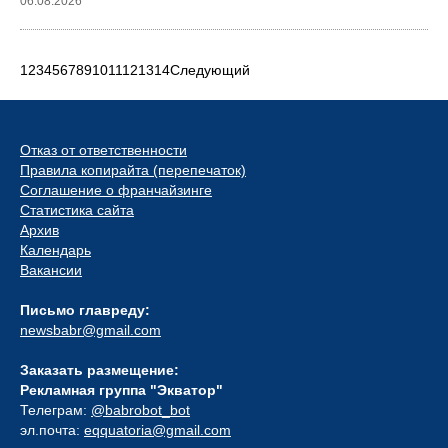
06.08.2026
1
2
3
4
5
6
7
8
9
10
11
12
13
14
Следующий
Отказ от ответственности
Правила копирайта (перепечаток)
Соглашение о франчайзинге
Статистика сайта
Архив
Календарь
Вакансии
Письмо главреду:
newsbabr@gmail.com
Заказать размещение:
Рекламная группа "Экватор"
Телеграм:
@babrobot_bot
эл.почта:
eqquatoria@gmail.com