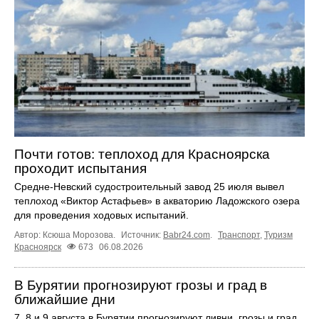
Почти готов: теплоход для Красноярска
проходит испытания
Средне-Невский судостроительный завод 25 июля вывел
теплоход «Виктор Астафьев» в акваторию Ладожского озера
для проведения ходовых испытаний.
Автор: Ксюша Морозова.
Источник:
Babr24.com
.
Транспорт
,
Туризм
Красноярск
673
06.08.2026
В Бурятии прогнозируют грозы и град в
ближайшие дни
7, 8 и 9 августа в Бурятии прогнозируют ливни, грозы и град.