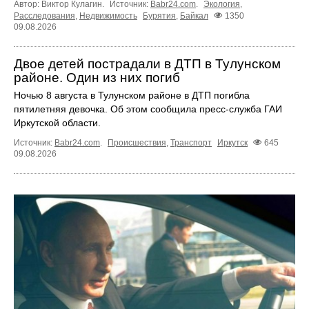
Автор: Виктор Кулагин.
Источник:
Babr24.com
.
Экология
,
Расследования
,
Недвижимость
Бурятия
,
Байкал
1350
09.08.2026
Двое детей пострадали в ДТП в Тулунском
районе. Один из них погиб
Ночью 8 августа в Тулунском районе в ДТП погибла
пятилетняя девочка. Об этом сообщила пресс‑служба ГАИ
Иркутской области.
Источник:
Babr24.com
.
Происшествия
,
Транспорт
Иркутск
645
09.08.2026