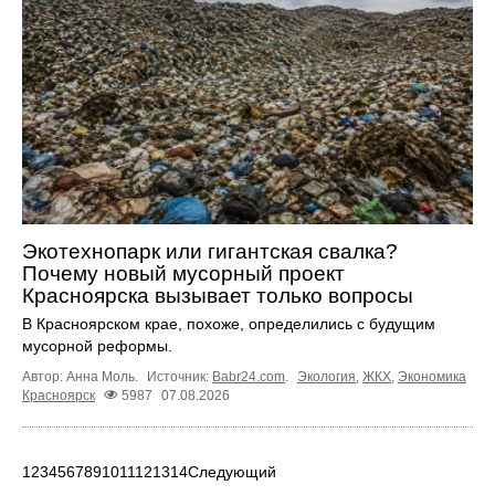
Экотехнопарк или гигантская свалка?
Почему новый мусорный проект
Красноярска вызывает только вопросы
В Красноярском крае, похоже, определились с будущим
мусорной реформы.
Автор: Анна Моль.
Источник:
Babr24.com
.
Экология
,
ЖКХ
,
Экономика
Красноярск
5987
07.08.2026
1
2
3
4
5
6
7
8
9
10
11
12
13
14
Следующий