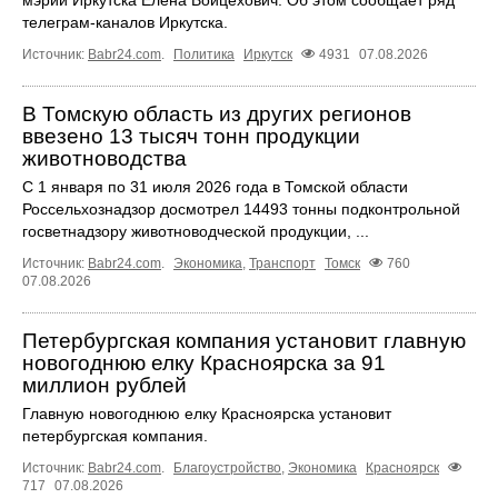
мэрии Иркутска Елена Войцехович. Об этом сообщает ряд
телеграм‑каналов Иркутска.
Источник:
Babr24.com
.
Политика
Иркутск
4931
07.08.2026
В Томскую область из других регионов
ввезено 13 тысяч тонн продукции
животноводства
С 1 января по 31 июля 2026 года в Томской области
Россельхознадзор досмотрел 14493 тонны подконтрольной
госветнадзору животноводческой продукции, ...
Источник:
Babr24.com
.
Экономика
,
Транспорт
Томск
760
07.08.2026
Петербургская компания установит главную
новогоднюю елку Красноярска за 91
миллион рублей
Главную новогоднюю елку Красноярска установит
петербургская компания.
Источник:
Babr24.com
.
Благоустройство
,
Экономика
Красноярск
717
07.08.2026