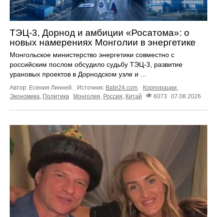
ТЭЦ-3, Дорнод и амбиции «Росатома»: о
новых намерениях Монголии в энергетике
Монгольское министерство энергетики совместно с
российским послом обсудило судьбу ТЭЦ‑3, развитие
урановых проектов в Дорнодском узле и ...
Автор: Есения Линней.
Источник:
Babr24.com
.
Корпорации
,
Экономика
,
Политика
Монголия
,
Россия
,
Китай
6073
07.08.2026