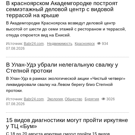
В красноярском Академгородке построят
семиэтажный деловой центр с видовой
террасой на крыше
В Академгородке Красноярска возведут деловой центр
высотой от шести до семи этажей с рестораном и террасой,
откуда откроется вид на Енисей.
Источник:
Babr24.com
.
Недвижимость
Красноярск
934
07.08.2026
В Улан-Удэ убрали нелегальную свалку у
Степной протоки
В Улан-Удэ в рамках экологической акции «Чистый четверг»
ликвидировали свалку на Левом берегу близ Степной
протоки.
Источник:
Babr24.com
.
Экология
,
Общество
Бурятия
3026
07.08.2026
15 видов диагностики могут пройти иркутяне
у ТЦ «Бум»
С 18 по 20 августа иркутяне смогут пройти 15 видов