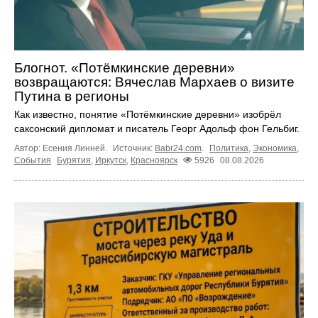
Блогнот. «Потёмкинские деревни»
возвращаются: Вячеслав Мархаев о визите
Путина в регионы
Как известно, понятие «Потёмкинские деревни» изобрёл
саксонский дипломат и писатель Георг Адольф фон Гельбиг.
Автор: Есения Линней.
Источник:
Babr24.com
.
Политика
,
Экономика
,
События
Бурятия
,
Иркутск
,
Красноярск
5926
08.08.2026