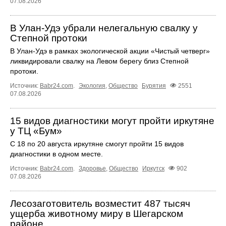
07.08.2026
В Улан-Удэ убрали нелегальную свалку у
Степной протоки
В Улан-Удэ в рамках экологической акции «Чистый четверг»
ликвидировали свалку на Левом берегу близ Степной
протоки.
Источник:
Babr24.com
.
Экология
,
Общество
Бурятия
2551
07.08.2026
15 видов диагностики могут пройти иркутяне
у ТЦ «Бум»
С 18 по 20 августа иркутяне смогут пройти 15 видов
диагностики в одном месте.
Источник:
Babr24.com
.
Здоровье
,
Общество
Иркутск
902
07.08.2026
Лесозаготовитель возместит 487 тысяч
ущерба животному миру в Шегарском
районе