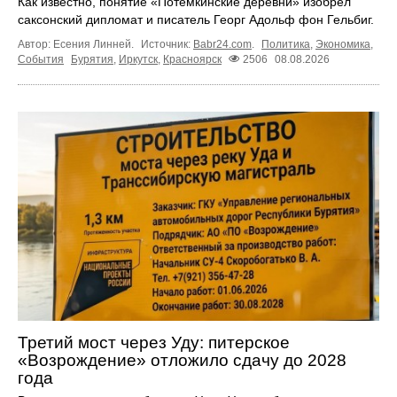
Как известно, понятие «Потёмкинские деревни» изобрёл
саксонский дипломат и писатель Георг Адольф фон Гельбиг.
Автор: Есения Линней.
Источник:
Babr24.com
.
Политика
,
Экономика
,
События
Бурятия
,
Иркутск
,
Красноярск
2506
08.08.2026
Третий мост через Уду: питерское
«Возрождение» отложило сдачу до 2028
года