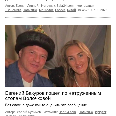
Автор: Есения Линней.
Источник:
Babr24.com
.
Корпорации
,
Экономика
,
Политика
Монголия
,
Россия
,
Китай
4575
07.08.2026
Евгений Бакуров пошел по натруженным
стопам Волочковой
Вот сложно даже как-то оценить это сообщение.
Автор: Георгий Булычев.
Источник:
Babr24.com
.
Политика
Иркутск