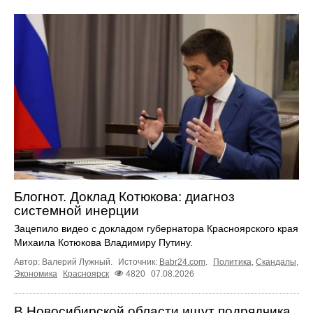
Блогнот. Доклад Котюкова: диагноз
системной инерции
Зацепило видео с докладом губернатора Красноярского края
Михаила Котюкова Владимиру Путину.
Автор: Валерий Лужный.
Источник:
Babr24.com
.
Политика
,
Скандалы
,
Экономика
Красноярск
4820
07.08.2026
В Новосибирской области ищут подрядчика