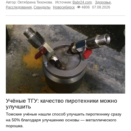
Автор: Октябрина Тихонова.
Источник:
Babr24.com
.
Здоровье
,
Расследования
,
Скандалы
Новосибирск
4806
07.08.2026
Учёные ТГУ: качество пиротехники можно
улучшить
Томские учёные нашли способ улучшить пиротехнику сразу
на 50% благодаря улучшению основы — металлического
порошка.