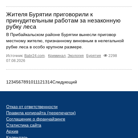
Жителя Бурятии приговорили к
принудительным работам за незаконную
рубку леса
В Прибайкальском районе Бурятии вынесли приговор
местному жителю, признанному виновным в нелегальной
рубке леса в особо крупном размере.
Источник:
Babr24.com
.
Криминал
,
Экология
Бурятия
2298
07.08.2026
1
2
3
4
5
6
7
8
9
10
11
12
13
14
Следующий
Отказ от ответственности
Правила копирайта (перепечаток)
Соглашение о франчайзинге
Статистика сайта
Архив
Календарь