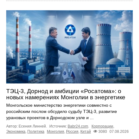
ТЭЦ-3, Дорнод и амбиции «Росатома»: о
новых намерениях Монголии в энергетике
Монгольское министерство энергетики совместно с
российским послом обсудило судьбу ТЭЦ‑3, развитие
урановых проектов в Дорнодском узле и ...
Автор: Есения Линней.
Источник:
Babr24.com
.
Корпорации
,
Экономика
,
Политика
Монголия
,
Россия
,
Китай
3080
07.08.2026