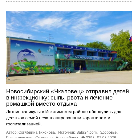
Новосибирский «Чкаловец» отправил детей
в инфекционку: сыпь, рвота и лечение
ромашкой вместо отдыха
Летние каникулы в Искитимском районе обернулись для
десятков семей незапланированным карантином и
госпитализацией.
Автор: Октябрина Тихонова.
Источник:
Babr24.com
.
Здоровье
,
Расследования
,
Скандалы
Новосибирск
3398
07.08.2026