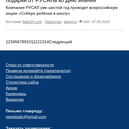
подарки от РУСАЛа ко Дню знаний
Компания РУСАЛ уже шестой год проводит всероссийскую
акцию «Собери ребёнка в школу».
Источник:
Babr24.com
.
Общество
Иркутск
840
07.08.2026
1
2
3
4
5
6
7
8
9
10
11
12
13
14
Следующий
Отказ от ответственности
Правила копирайта (перепечаток)
Соглашение о франчайзинге
Статистика сайта
Архив
Календарь
Вакансии
Письмо главреду:
newsbabr@gmail.com
Заказать размещение: