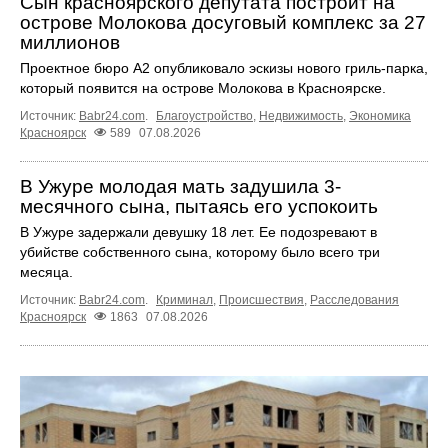
Сын красноярского депутата построит на
острове Молокова досуговый комплекс за 27
миллионов
Проектное бюро А2 опубликовало эскизы нового гриль-парка,
который появится на острове Молокова в Красноярске.
Источник:
Babr24.com
.
Благоустройство
,
Недвижимость
,
Экономика
Красноярск
589
07.08.2026
В Ужуре молодая мать задушила 3-
месячного сына, пытаясь его успокоить
В Ужуре задержали девушку 18 лет. Ее подозревают в
убийстве собственного сына, которому было всего три
месяца.
Источник:
Babr24.com
.
Криминал
,
Происшествия
,
Расследования
Красноярск
1863
07.08.2026