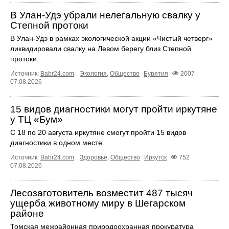
В Улан-Удэ убрали нелегальную свалку у
Степной протоки
В Улан-Удэ в рамках экологической акции «Чистый четверг»
ликвидировали свалку на Левом берегу близ Степной
протоки.
Источник:
Babr24.com
.
Экология
,
Общество
Бурятия
2007
07.08.2026
15 видов диагностики могут пройти иркутяне
у ТЦ «Бум»
С 18 по 20 августа иркутяне смогут пройти 15 видов
диагностики в одном месте.
Источник:
Babr24.com
.
Здоровье
,
Общество
Иркутск
752
07.08.2026
Лесозаготовитель возместит 487 тысяч
ущерба животному миру в Шегарском
районе
Томская межрайонная природоохранная прокуратура