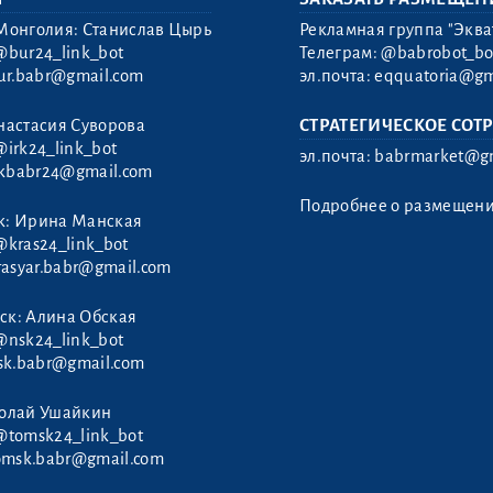
Монголия: Станислав Цырь
Рекламная группа "Эква
@bur24_link_bot
Телеграм:
@babrobot_bo
ur.babr@gmail.com
эл.почта:
eqquatoria@gm
настасия Суворова
СТРАТЕГИЧЕСКОЕ СОТ
@irk24_link_bot
эл.почта:
babrmarket@gm
rkbabr24@gmail.com
Подробнее о размещен
к: Ирина Манская
@kras24_link_bot
rasyar.babr@gmail.com
ск: Алина Обская
@nsk24_link_bot
sk.babr@gmail.com
колай Ушайкин
@tomsk24_link_bot
omsk.babr@gmail.com