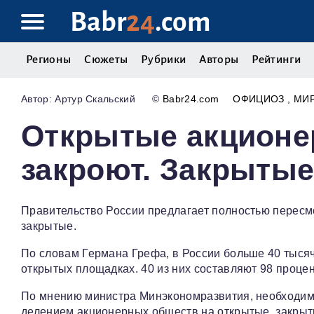
Babr
24
.com
Регионы
Сюжеты
Рубрики
Авторы
Рейтинги
Артур Скальский
©
Babr24.com
ОФИЦИОЗ
МИ
Открытые акционе
закроют. Закрытые 
Правительство России предлагает полностью пересм
закрытые.
По словам Германа Грефа, в России больше 40 тысяч 
открытых площадках. 40 из них составляют 98 процен
По мнению министра Минэкономразвития, необходим
делением акционерных обществ на открытые, закрыты