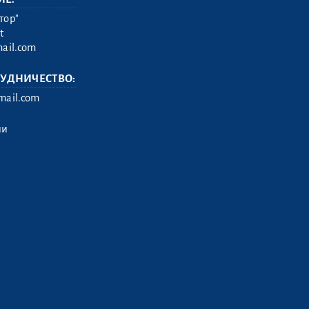
тор"
t
ail.com
РУДНИЧЕСТВО:
ail.com
ии