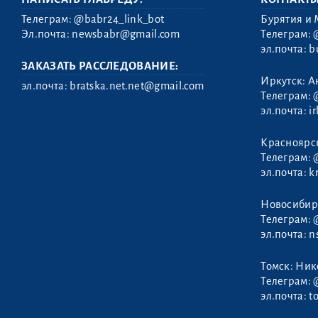
Телеграм:
@babr24_link_bot
Бурятия и 
Эл.почта:
newsbabr@gmail.com
Телеграм:
эл.почта:
b
ЗАКАЗАТЬ РАССЛЕДОВАНИЕ:
Иркутск: А
эл.почта:
bratska.net.net@gmail.com
Телеграм:
эл.почта:
i
Михельсон
Красноярс
Анастасия
Телеграм:
эл.почта:
k
Новосибир
Телеграм:
эл.почта:
n
Томск: Ни
Телеграм:
эл.почта:
t