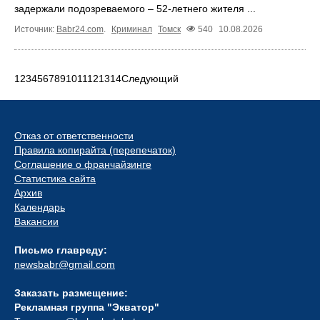
задержали подозреваемого – 52-летнего жителя ...
Источник:
Babr24.com
.
Криминал
Томск
540
10.08.2026
1
2
3
4
5
6
7
8
9
10
11
12
13
14
Следующий
Отказ от ответственности
Правила копирайта (перепечаток)
Соглашение о франчайзинге
Статистика сайта
Архив
Календарь
Вакансии
Письмо главреду:
newsbabr@gmail.com
Заказать размещение:
Рекламная группа "Экватор"