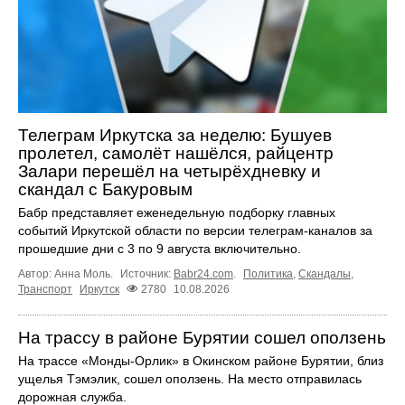
Телеграм Иркутска за неделю: Бушуев
пролетел, самолёт нашёлся, райцентр
Залари перешёл на четырёхдневку и
скандал с Бакуровым
Бабр представляет еженедельную подборку главных
событий Иркутской области по версии телеграм-каналов за
прошедшие дни с 3 по 9 августа включительно.
Автор: Анна Моль.
Источник:
Babr24.com
.
Политика
,
Скандалы
,
Транспорт
Иркутск
2780
10.08.2026
На трассу в районе Бурятии сошел оползень
На трассе «Монды-Орлик» в Окинском районе Бурятии, близ
ущелья Тэмэлик, сошел оползень. На место отправилась
дорожная служба.