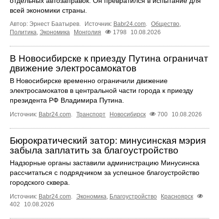
отдельных автозаправок. Он превратился в испытание для
всей экономики страны.
Автор: Эрнест Баатырев.
Источник:
Babr24.com
.
Общество
,
Политика
,
Экономика
Монголия
1798
10.08.2026
В Новосибирске к приезду Путина ограничат
движение электросамокатов
В Новосибирске временно ограничили движение
электросамокатов в центральной части города к приезду
президента РФ Владимира Путина.
Источник:
Babr24.com
.
Транспорт
Новосибирск
700
10.08.2026
Бюрократический затор: минусинская мэрия
забыла заплатить за благоустройство
Надзорные органы заставили администрацию Минусинска
рассчитаться с подрядчиком за успешное благоустройство
городского сквера.
Источник:
Babr24.com
.
Экономика
,
Благоустройство
Красноярск
402
10.08.2026