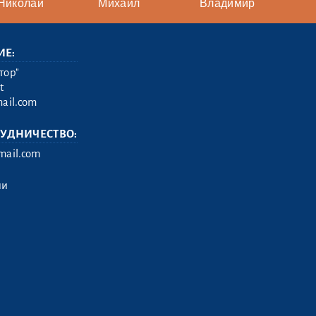
Николай
Михаил
Владимир
ИЕ:
тор"
t
ail.com
РУДНИЧЕСТВО:
ail.com
ии