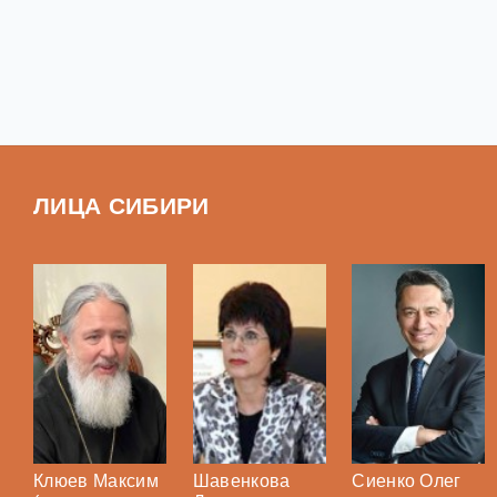
ЛИЦА СИБИРИ
Клюев Максим
Шавенкова
Сиенко Олег