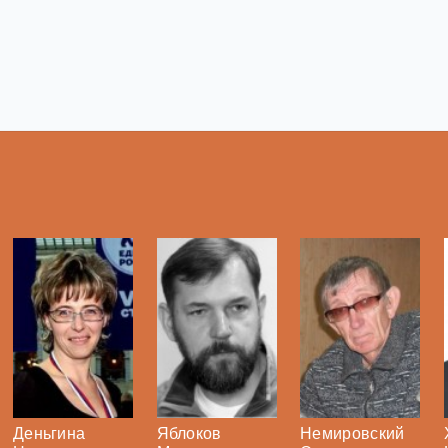
Деньгина
Яблоков
Немировский