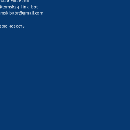
колай Ушайкин
@tomsk24_link_bot
omsk.babr@gmail.com
вою новость