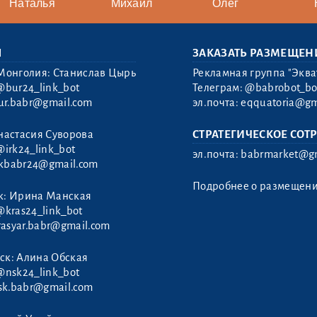
Наталья
Михаил
Олег
Ы
ЗАКАЗАТЬ РАЗМЕЩЕН
Монголия: Станислав Цырь
Рекламная группа "Эква
@bur24_link_bot
Телеграм:
@babrobot_bo
ur.babr@gmail.com
эл.почта:
eqquatoria@gm
настасия Суворова
СТРАТЕГИЧЕСКОЕ СОТ
@irk24_link_bot
эл.почта:
babrmarket@gm
rkbabr24@gmail.com
Подробнее о размещен
к: Ирина Манская
@kras24_link_bot
rasyar.babr@gmail.com
ск: Алина Обская
@nsk24_link_bot
sk.babr@gmail.com