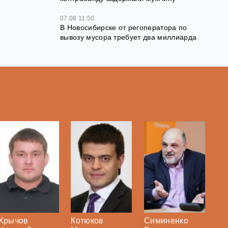
07.08 11:50
В Новосибирске от регоператора по
вывозу мусора требует два миллиарда
Хрычов
Котюков
Симиненко