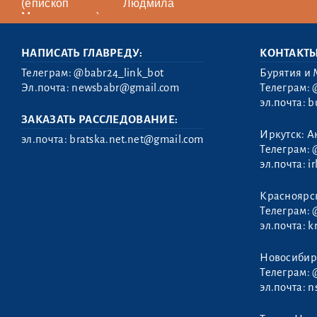
(епископ
Людмила
Максимилиан)
НАПИСАТЬ ГЛАВРЕДУ:
КОНТАКТ
Телеграм:
@babr24_link_bot
Бурятия и 
Эл.почта:
newsbabr@gmail.com
Телеграм:
эл.почта:
b
ЗАКАЗАТЬ РАССЛЕДОВАНИЕ:
Иркутск: А
эл.почта:
bratska.net.net@gmail.com
Телеграм:
эл.почта:
i
Красноярс
Семенов
Телеграм:
Дмитрий
эл.почта:
k
Новосибир
Телеграм:
эл.почта:
n