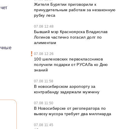
Жителя Бурятии приговорили к
счет
принудительным работам за незаконную
рубку леса
07.08 12:48
Бывший мэр Красноярска Владислав
Логинов частично погасил долг по
алиментам
очные
07.08 12:26
100 шелеховских первоклассников
получили подарки от РУСАЛа ко Дню
знаний
07.08 11:58
В новосибирском аэропорту за
контрабанду задержали мужчину
07.08 11:50
В Новосибирске от регоператора по
вывозу мусора требует два миллиарда
07.08 11:45