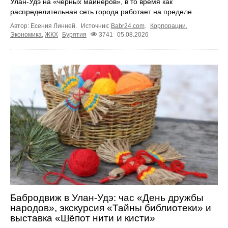
Улан-Удэ на «чёрных майнеров», в то время как
распределительная сеть города работает на пределе ...
Автор: Есения Линней.
Источник:
Babr24.com
.
Корпорации
,
Экономика
,
ЖКХ
Бурятия
3741
05.08.2026
Бабродвиж в Улан-Удэ: час «День дружбы
народов», экскурсия «Тайны библиотеки» и
выставка «Шёпот нити и кисти»