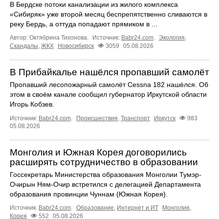
В Бердске потоки канализации из жилого комплекса
«Сибиряк» уже второй месяц беспрепятственно сливаются в
реку Бердь, а оттуда попадают прямиком в ...
Автор: Октябрина Тихонова.
Источник:
Babr24.com
.
Экология
,
Скандалы
,
ЖКХ
Новосибирск
3059
05.08.2026
В Прибайкалье нашёлся пропавший самолёт
Пропавший лесопожарный самолёт Cessna 182 нашёлся. Об
этом в своём канале сообщил губернатор Иркутской области
Игорь Кобзев.
Источник:
Babr24.com
.
Происшествия
,
Транспорт
Иркутск
983
05.08.2026
Монголия и Южная Корея договорились
расширять сотрудничество в образовании
Госсекретарь Министерства образования Монголии Тумэр-
Очирын Ням-Очир встретился с делегацией Департамента
образования провинции Чуннам (Южная Корея).
Источник:
Babr24.com
.
Образование
,
Интернет и ИТ
Монголия
,
Корея
552
05.08.2026