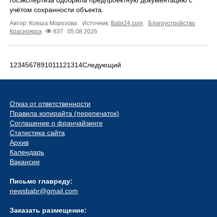
учётом сохранности объекта.
Автор: Ксюша Морозова.
Источник:
Babr24.com
.
Благоустройство
Красноярск
837
05.08.2026
1
2
3
4
5
6
7
8
9
10
11
12
13
14
Следующий
Отказ от ответственности
Правила копирайта (перепечаток)
Соглашение о франчайзинге
Статистика сайта
Архив
Календарь
Вакансии
Письмо главреду:
newsbabr@gmail.com
Заказать размещение: