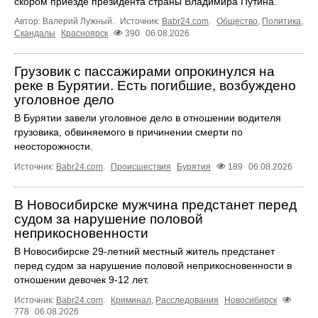
скором приезде президента страны Владимира Путина.
Автор: Валерий Лужный.
Источник:
Babr24.com
.
Общество
,
Политика
,
Скандалы
Красноярск
390
06.08.2026
Грузовик с пассажирами опрокинулся на
реке в Бурятии. Есть погибшие, возбуждено
уголовное дело
В Бурятии завели уголовное дело в отношении водителя
грузовика, обвиняемого в причинении смерти по
неосторожности.
Источник:
Babr24.com
.
Происшествия
Бурятия
189
06.08.2026
В Новосибирске мужчина предстанет перед
судом за нарушение половой
неприкосновенности
В Новосибирске 29-летний местный житель предстанет
перед судом за нарушение половой неприкосновенности в
отношении девочек 9-12 лет.
Источник:
Babr24.com
.
Криминал
,
Расследования
Новосибирск
778
06.08.2026