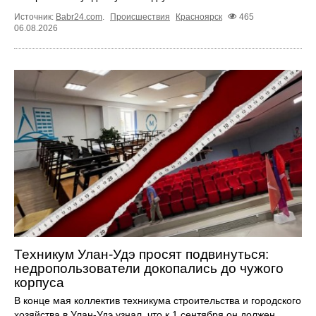
Источник:
Babr24.com
.
Происшествия
Красноярск
465
06.08.2026
Техникум Улан-Удэ просят подвинуться:
недропользователи докопались до чужого
корпуса
В конце мая коллектив техникума строительства и городского
хозяйства в Улан-Удэ узнал, что к 1 сентября он должен