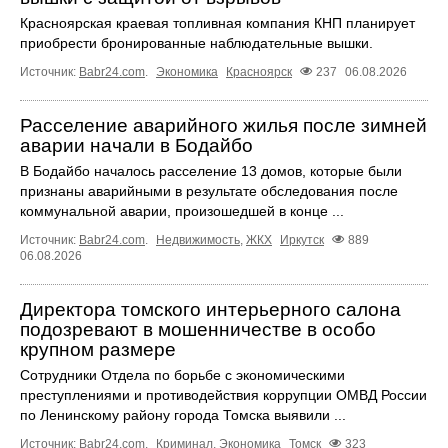
Красноярская краевая топливная компания КНП планирует
приобрести бронированные наблюдательные вышки.
Источник:
Babr24.com
.
Экономика
Красноярск
237
06.08.2026
Расселение аварийного жилья после зимней
аварии начали в Бодайбо
В Бодайбо началось расселение 13 домов, которые были
признаны аварийными в результате обследования после
коммунальной аварии, произошедшей в конце ...
Источник:
Babr24.com
.
Недвижимость
,
ЖКХ
Иркутск
889
06.08.2026
Директора томского интерьерного салона
подозревают в мошенничестве в особо
крупном размере
Сотрудники Отдела по борьбе с экономическими
преступлениями и противодействия коррупции ОМВД России
по Ленинскому району города Томска выявили ...
Источник:
Babr24.com
.
Криминал
,
Экономика
Томск
323