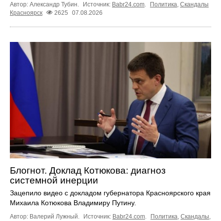
Автор: Александр Тубин.
Источник:
Babr24.com
.
Политика
,
Скандалы
Красноярск
2625
07.08.2026
Блогнот. Доклад Котюкова: диагноз
системной инерции
Зацепило видео с докладом губернатора Красноярского края
Михаила Котюкова Владимиру Путину.
Автор: Валерий Лужный.
Источник:
Babr24.com
.
Политика
,
Скандалы
,