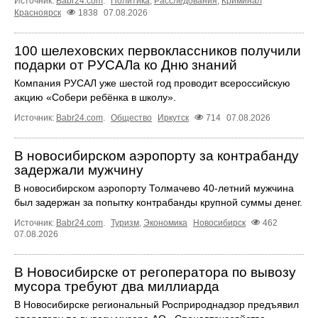
Источник:
Babr24.com
.
Политика
,
Расследования
,
Криминал
Красноярск
1838
07.08.2026
100 шелеховских первоклассников получили
подарки от РУСАЛа ко Дню знаний
Компания РУСАЛ уже шестой год проводит всероссийскую
акцию «Собери ребёнка в школу».
Источник:
Babr24.com
.
Общество
Иркутск
714
07.08.2026
В новосибирском аэропорту за контрабанду
задержали мужчину
В новосибирском аэропорту Толмачево 40-летний мужчина
был задержан за попытку контрабанды крупной суммы денег.
Источник:
Babr24.com
.
Туризм
,
Экономика
Новосибирск
462
07.08.2026
В Новосибирске от регоператора по вывозу
мусора требуют два миллиарда
В Новосибирске региональный Росприроднадзор предъявил