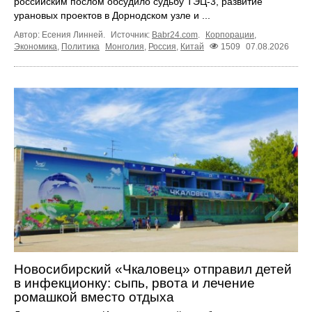
российским послом обсудило судьбу ТЭЦ‑3, развитие
урановых проектов в Дорнодском узле и ...
Автор: Есения Линней.
Источник:
Babr24.com
.
Корпорации
,
Экономика
,
Политика
Монголия
,
Россия
,
Китай
1509
07.08.2026
Новосибирский «Чкаловец» отправил детей
в инфекционку: сыпь, рвота и лечение
ромашкой вместо отдыха