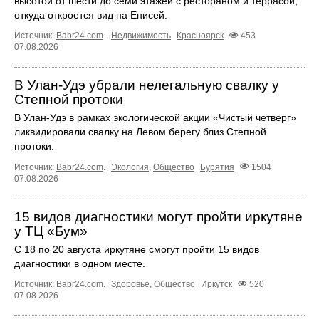
высотой от шести до семи этажей с рестораном и террасой,
откуда откроется вид на Енисей.
Источник:
Babr24.com
.
Недвижимость
Красноярск
453
07.08.2026
В Улан-Удэ убрали нелегальную свалку у
Степной протоки
В Улан-Удэ в рамках экологической акции «Чистый четверг»
ликвидировали свалку на Левом берегу близ Степной
протоки.
Источник:
Babr24.com
.
Экология
,
Общество
Бурятия
1504
07.08.2026
15 видов диагностики могут пройти иркутяне
у ТЦ «Бум»
С 18 по 20 августа иркутяне смогут пройти 15 видов
диагностики в одном месте.
Источник:
Babr24.com
.
Здоровье
,
Общество
Иркутск
520
07.08.2026