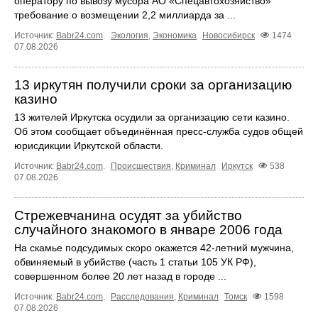
оператору по вывозу мусора АО «Спецавтохозяйство»
требование о возмещении 2,2 миллиарда за ...
Источник:
Babr24.com
.
Экология
,
Экономика
Новосибирск
1474
07.08.2026
13 иркутян получили сроки за организацию
казино
13 жителей Иркутска осудили за организацию сети казино.
Об этом сообщает объединённая пресс‑служба судов общей
юрисдикции Иркутской области.
Источник:
Babr24.com
.
Происшествия
,
Криминал
Иркутск
538
07.08.2026
Стрежевчанина осудят за убийство
случайного знакомого в январе 2006 года
На скамье подсудимых скоро окажется 42-летний мужчина,
обвиняемый в убийстве (часть 1 статьи 105 УК РФ),
совершенном более 20 лет назад в городе ...
Источник:
Babr24.com
.
Расследования
,
Криминал
Томск
1598
07.08.2026