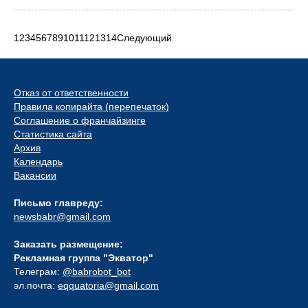
1
2
3
4
5
6
7
8
9
10
11
12
13
14
Следующий
Отказ от ответственности
Правила копирайта (перепечаток)
Соглашение о франчайзинге
Статистика сайта
Архив
Календарь
Вакансии
Письмо главреду:
newsbabr@gmail.com
Заказать размещение:
Рекламная группа "Экватор"
Телеграм:
@babrobot_bot
эл.почта:
eqquatoria@gmail.com