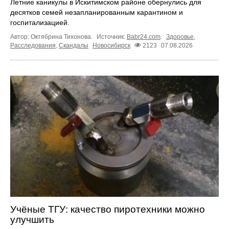
Летние каникулы в Искитимском районе обернулись для
десятков семей незапланированным карантином и
госпитализацией.
Автор: Октябрина Тихонова.
Источник:
Babr24.com
.
Здоровье
,
Расследования
,
Скандалы
Новосибирск
2123
07.08.2026
Учёные ТГУ: качество пиротехники можно
улучшить