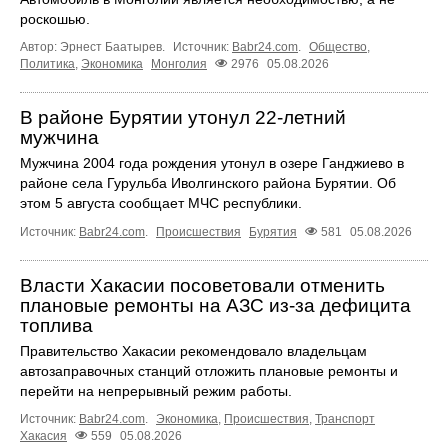
роскошью.
Автор: Эрнест Баатырев.
Источник:
Babr24.com
.
Общество
,
Политика
,
Экономика
Монголия
2976
05.08.2026
В районе Бурятии утонул 22-летний
мужчина
Мужчина 2004 года рождения утонул в озере Ганджиево в
районе села Гурульба Иволгинского района Бурятии. Об
этом 5 августа сообщает МЧС республики.
Источник:
Babr24.com
.
Происшествия
Бурятия
581
05.08.2026
Власти Хакасии посоветовали отменить
плановые ремонты на АЗС из-за дефицита
топлива
Правительство Хакасии рекомендовало владельцам
автозаправочных станций отложить плановые ремонты и
перейти на непрерывный режим работы.
Источник:
Babr24.com
.
Экономика
,
Происшествия
,
Транспорт
Хакасия
559
05.08.2026