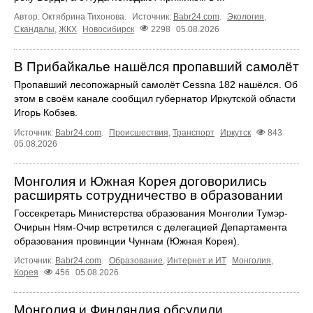
Автор: Октябрина Тихонова.
Источник:
Babr24.com
.
Экология
,
Скандалы
,
ЖКХ
Новосибирск
2298
05.08.2026
В Прибайкалье нашёлся пропавший самолёт
Пропавший лесопожарный самолёт Cessna 182 нашёлся. Об
этом в своём канале сообщил губернатор Иркутской области
Игорь Кобзев.
Источник:
Babr24.com
.
Происшествия
,
Транспорт
Иркутск
843
05.08.2026
Монголия и Южная Корея договорились
расширять сотрудничество в образовании
Госсекретарь Министерства образования Монголии Тумэр-
Очирын Ням-Очир встретился с делегацией Департамента
образования провинции Чуннам (Южная Корея).
Источник:
Babr24.com
.
Образование
,
Интернет и ИТ
Монголия
,
Корея
456
05.08.2026
Монголия и Финляндия обсудили