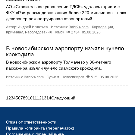
АО «Строительное управление ТДСК» удалось стрясти с
ФКУ «Ространсмодернизация» более 220 миллионов – пока
девелопер реконструировал аэропортовый ...
Автор: Андрей Игнатьев.
Источник:
Babr24.com
.
Корпорации
,
Криминал
,
Расследования
Томск
2734
05.08.2026
В новосибирском аэропорту изъяли чучело
крокодила
В новосибирском аэропорту Толмачево у 36-летнего
пассажира изъяли чучело сиамского крокодила.
Источник:
Babr24.com
.
Туризм
Новосибирск
515
05.08.2026
1
2
3
4
5
6
7
8
9
10
11
12
13
14
Следующий
Отказ от ответственности
Правила копирайта (перепечаток)
Соглашение о франчайзинге