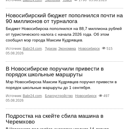
Источник:
Babr24.com
.
Экология
Томск
1796
05.08.2026
Новосибирский бюджет пополнился почти на
90 миллионов от турналога
Бюджет Новосибирска пополнился на 88,7 миллиона рублей
от туристического налога с начала 2026 года. Об этом
сообщил мэр города Максим Кудрявцев.
Источник:
Babr24.com
.
Туризм
,
Экономика
Новосибирск
515
05.08.2026
В Новосибирске поручили привести в
порядок школьные маршруты
Мэр Новосибирска Максим Кудрявцев поручил привести в
порядок школьные маршруты до 1 сентября.
Источник:
Babr24.com
.
Благоустройство
Новосибирск
497
05.08.2026
Подростка на скейте сбила машина в
Черемхово
В Черемхово под колёса иномарки угодила 14‑летняя