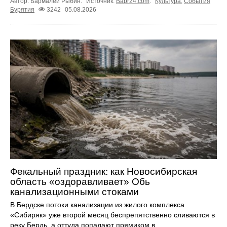
Автор: Бармалей Рыбин.
Источник:
Babr24.com
.
Культура
,
События
Бурятия
3242
05.08.2026
Фекальный праздник: как Новосибирская
область «оздоравливает» Обь
канализационными стоками
В Бердске потоки канализации из жилого комплекса
«Сибиряк» уже второй месяц беспрепятственно сливаются в
реку Бердь, а оттуда попадают прямиком в ...