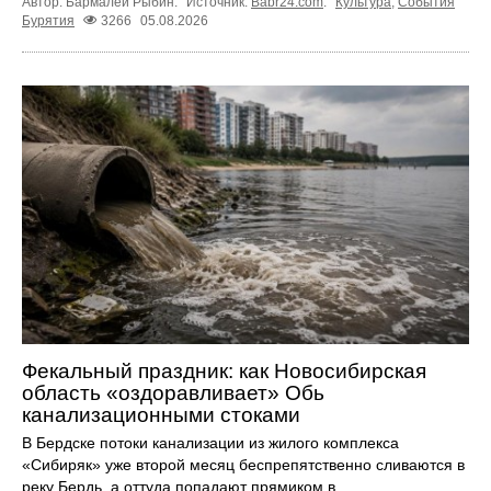
Автор: Бармалей Рыбин.
Источник:
Babr24.com
.
Культура
,
События
Бурятия
3266
05.08.2026
Фекальный праздник: как Новосибирская
область «оздоравливает» Обь
канализационными стоками
В Бердске потоки канализации из жилого комплекса
«Сибиряк» уже второй месяц беспрепятственно сливаются в
реку Бердь, а оттуда попадают прямиком в ...