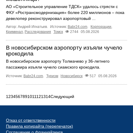
АО «Строительное управление ТДСК» удалось стрясти с
ФКУ «Ространсмодернизация» более 220 миллионов – пока
девелопер реконструировал аэропортовый ...
Автор: Андрей Игнатьев.
Источник:
Babr24.com
.
Корпорации
,
Криминал
,
Расследования
Томск
2744
05.08.2026
В новосибирском аэропорту изъяли чучело
крокодила
В новосибирском аэропорту Толмачево у 36-летнего
пассажира изъяли чучело сиамского крокодила.
Источник:
Babr24.com
.
Туризм
Новосибирск
517
05.08.2026
1
2
3
4
5
6
7
8
9
10
11
12
13
14
Следующий
Отказ от ответственности
Правила копирайта (перепечаток)
Соглашение о франчайзинге