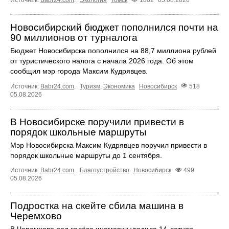
Источник:
Babr24.com
.
Экология
Томск
1802
05.08.2026
Новосибирский бюджет пополнился почти на
90 миллионов от турналога
Бюджет Новосибирска пополнился на 88,7 миллиона рублей
от туристического налога с начала 2026 года. Об этом
сообщил мэр города Максим Кудрявцев.
Источник:
Babr24.com
.
Туризм
,
Экономика
Новосибирск
518
05.08.2026
В Новосибирске поручили привести в
порядок школьные маршруты
Мэр Новосибирска Максим Кудрявцев поручил привести в
порядок школьные маршруты до 1 сентября.
Источник:
Babr24.com
.
Благоустройство
Новосибирск
499
05.08.2026
Подростка на скейте сбила машина в
Черемхово
В Черемхово под колёса иномарки угодила 14‑летняя