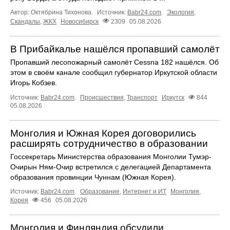
Автор: Октябрина Тихонова.
Источник:
Babr24.com
.
Экология
,
Скандалы
,
ЖКХ
Новосибирск
2309
05.08.2026
В Прибайкалье нашёлся пропавший самолёт
Пропавший лесопожарный самолёт Cessna 182 нашёлся. Об
этом в своём канале сообщил губернатор Иркутской области
Игорь Кобзев.
Источник:
Babr24.com
.
Происшествия
,
Транспорт
Иркутск
844
05.08.2026
Монголия и Южная Корея договорились
расширять сотрудничество в образовании
Госсекретарь Министерства образования Монголии Тумэр-
Очирын Ням-Очир встретился с делегацией Департамента
образования провинции Чуннам (Южная Корея).
Источник:
Babr24.com
.
Образование
,
Интернет и ИТ
Монголия
,
Корея
456
05.08.2026
Монголия и Финляндия обсудили