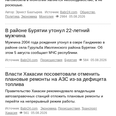
роскошью.
Автор: Эрнест Баатырев.
Источник:
Babr24.com
.
Общество
,
Политика
,
Экономика
Монголия
2984
05.08.2026
В районе Бурятии утонул 22-летний
мужчина
Мужчина 2004 года рождения утонул в озере Ганджиево в
районе села Гурульба Иволгинского района Бурятии. Об
этом 5 августа сообщает МЧС республики.
Источник:
Babr24.com
.
Происшествия
Бурятия
584
05.08.2026
Власти Хакасии посоветовали отменить
плановые ремонты на АЗС из-за дефицита
топлива
Правительство Хакасии рекомендовало владельцам
автозаправочных станций отложить плановые ремонты и
перейти на непрерывный режим работы.
Источник:
Babr24.com
.
Экономика
,
Происшествия
,
Транспорт
Хакасия
561
05.08.2026