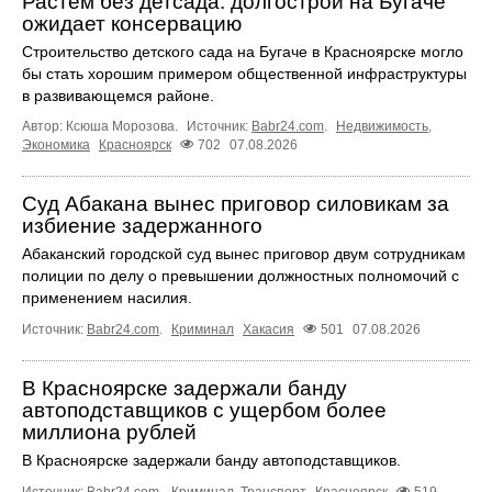
Растём без детсада: долгострой на Бугаче
ожидает консервацию
Строительство детского сада на Бугаче в Красноярске могло
бы стать хорошим примером общественной инфраструктуры
в развивающемся районе.
Автор: Ксюша Морозова.
Источник:
Babr24.com
.
Недвижимость
,
Экономика
Красноярск
702
07.08.2026
Суд Абакана вынес приговор силовикам за
избиение задержанного
Абаканский городской суд вынес приговор двум сотрудникам
полиции по делу о превышении должностных полномочий с
применением насилия.
Источник:
Babr24.com
.
Криминал
Хакасия
501
07.08.2026
В Красноярске задержали банду
автоподставщиков с ущербом более
миллиона рублей
В Красноярске задержали банду автоподставщиков.
Источник:
Babr24.com
.
Криминал
,
Транспорт
Красноярск
519