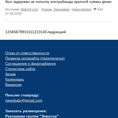
был задержан за попытку контрабанды крупной суммы денег.
Источник:
Babr24.com
.
Туризм
,
Экономика
Новосибирск
544
07.08.2026
1
2
3
4
5
6
7
8
9
10
11
12
13
14
Следующий
Отказ от ответственности
Правила копирайта (перепечаток)
Соглашение о франчайзинге
Статистика сайта
Архив
Календарь
Вакансии
Письмо главреду:
newsbabr@gmail.com
Заказать размещение:
Рекламная группа "Экватор"