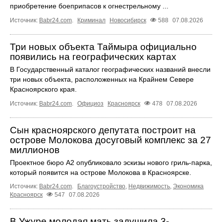
приобретение боеприпасов к огнестрельному ...
Источник:
Babr24.com
.
Криминал
Новосибирск
588
07.08.2026
Три новых объекта Таймыра официально
появились на географических картах
В Государственный каталог географических названий внесли
три новых объекта, расположенных на Крайнем Севере
Красноярского края.
Источник:
Babr24.com
.
Официоз
Красноярск
478
07.08.2026
Сын красноярского депутата построит на
острове Молокова досуговый комплекс за 27
миллионов
Проектное бюро А2 опубликовало эскизы нового гриль-парка,
который появится на острове Молокова в Красноярске.
Источник:
Babr24.com
.
Благоустройство
,
Недвижимость
,
Экономика
Красноярск
547
07.08.2026
В Ужуре молодая мать задушила 3-