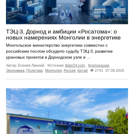
ТЭЦ-3, Дорнод и амбиции «Росатома»: о
новых намерениях Монголии в энергетике
Монгольское министерство энергетики совместно с
российским послом обсудило судьбу ТЭЦ‑3, развитие
урановых проектов в Дорнодском узле и ...
Автор: Есения Линней.
Источник:
Babr24.com
.
Корпорации
,
Экономика
,
Политика
Монголия
,
Россия
,
Китай
2741
07.08.2026