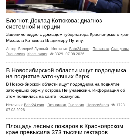
Блогнот. Доклад Котюкова: диагноз
системной инерции
Зацепило видео с докладом губернатора Красноярского края
Михаила Котюкова Владимиру Путину.
Автор: Валерий Лужный.
Источник:
Babr24.com
.
Политика
,
Скандалы
,
Экономика
Красноярск
3329
07.08.2026
В Новосибирской области ищут подрядчика
на поднятие затонувших барж
В Новосибирской области ищут подрядчика на поднятие
затонувших барж у острова Нечунаевский. Информация об
этом появилась на сайте Госзакупок.
Источник:
Babr24.com
.
Экономика
,
Экология
Новосибирск
1723
07.08.2026
Площадь лесных пожаров в Красноярском
крае превысила 373 тысячи гектаров