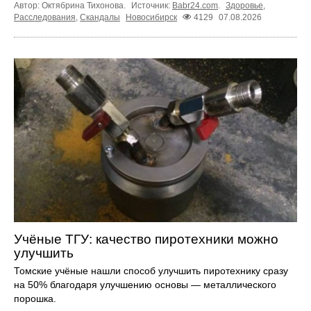
Автор: Октябрина Тихонова.
Источник:
Babr24.com
.
Здоровье
,
Расследования
,
Скандалы
Новосибирск
4129
07.08.2026
Учёные ТГУ: качество пиротехники можно
улучшить
Томские учёные нашли способ улучшить пиротехнику сразу
на 50% благодаря улучшению основы — металлического
порошка.