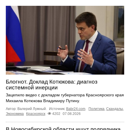
Блогнот. Доклад Котюкова: диагноз
системной инерции
Зацепило видео с докладом губернатора Красноярского края
Михаила Котюкова Владимиру Путину.
Автор: Валерий Лужный.
Источник:
Babr24.com
.
Политика
,
Скандалы
,
Экономика
Красноярск
4202
07.08.2026
В Новосибирской области ищут подрядчика