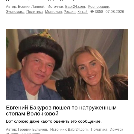
Автор: Есения Линней.
Источник:
Babr24.com
.
Корпорации
,
Экономика
,
Политика
Монголия
,
Россия
,
Китай
3858
07.08.2026
Евгений Бакуров пошел по натруженным
стопам Волочковой
Вот сложно даже как-то оценить это сообщение.
Автор: Георгий Булычев.
Источник:
Babr24.com
.
Политика
Иркутск