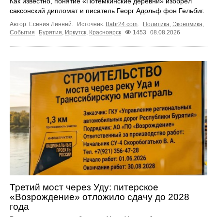
Как известно, понятие «Потёмкинские деревни» изобрёл
саксонский дипломат и писатель Георг Адольф фон Гельбиг.
Автор: Есения Линней.
Источник:
Babr24.com
.
Политика
,
Экономика
,
События
Бурятия
,
Иркутск
,
Красноярск
1453
08.08.2026
Третий мост через Уду: питерское
«Возрождение» отложило сдачу до 2028
года