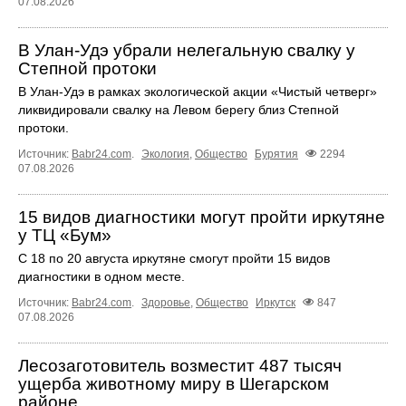
07.08.2026
В Улан-Удэ убрали нелегальную свалку у
Степной протоки
В Улан-Удэ в рамках экологической акции «Чистый четверг»
ликвидировали свалку на Левом берегу близ Степной
протоки.
Источник:
Babr24.com
.
Экология
,
Общество
Бурятия
2294
07.08.2026
15 видов диагностики могут пройти иркутяне
у ТЦ «Бум»
С 18 по 20 августа иркутяне смогут пройти 15 видов
диагностики в одном месте.
Источник:
Babr24.com
.
Здоровье
,
Общество
Иркутск
847
07.08.2026
Лесозаготовитель возместит 487 тысяч
ущерба животному миру в Шегарском
районе