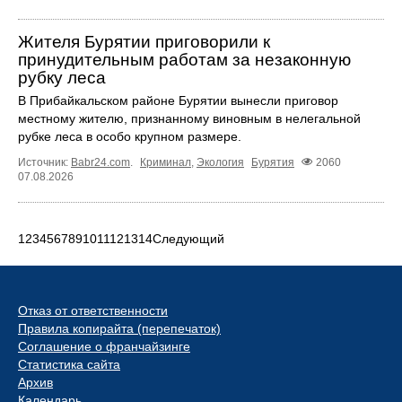
Жителя Бурятии приговорили к
принудительным работам за незаконную
рубку леса
В Прибайкальском районе Бурятии вынесли приговор
местному жителю, признанному виновным в нелегальной
рубке леса в особо крупном размере.
Источник:
Babr24.com
.
Криминал
,
Экология
Бурятия
2060
07.08.2026
1
2
3
4
5
6
7
8
9
10
11
12
13
14
Следующий
Отказ от ответственности
Правила копирайта (перепечаток)
Соглашение о франчайзинге
Статистика сайта
Архив
Календарь