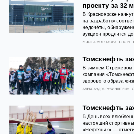
проекту за 32 
В Красноярске начнут
на разработку соотве
недочёты, обнаружен
аукцион продлится до
КСЮША МОРОЗОВА
СПОРТ
Томскнефть за
В зимнем Стрежевом 
компания «Томскнефть
здорового образа жиз
АЛЕКСАНДРА РУБИНШТЕЙН
Томскнефть за
В День всех влюбленн
настоящий спортивный
«Нефтяник» — отметил