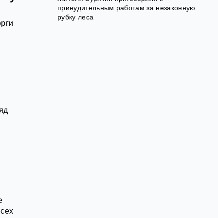
принудительным работам за незаконную
рубку леса
орги
яд
е
всех