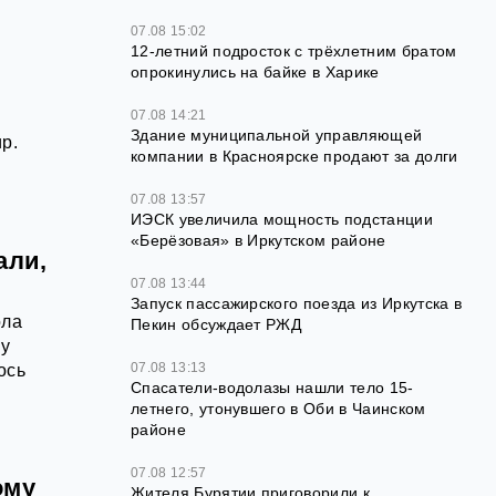
07.08 15:02
12‑летний подросток с трёхлетним братом
опрокинулись на байке в Харике
07.08 14:21
Здание муниципальной управляющей
р.
компании в Красноярске продают за долги
07.08 13:57
ИЭСК увеличила мощность подстанции
«Берёзовая» в Иркутском районе
али,
07.08 13:44
Запуск пассажирского поезда из Иркутска в
ола
Пекин обсуждает РЖД
му
07.08 13:13
ось
Спасатели-водолазы нашли тело 15-
летнего, утонувшего в Оби в Чаинском
районе
07.08 12:57
ому
Жителя Бурятии приговорили к