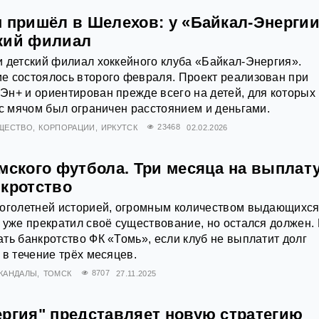
м пришёл в Шелехов: у «Байкал-Энерги
кий филиал
 детский филиал хоккейного клуба «Байкал-Энергия».
е состоялось второго февраля. Проект реализован при
н+ и ориентирован прежде всего на детей, для которых
 с мячом был ограничен расстоянием и деньгами.
ЩЕСТВО
КОРПОРАЦИИ
ИРКУТСК
23468
02.02.2026
мского футбола. Три месяца на выплат
нкротство
ноголетней историей, огромным количеством выдающихс
 уже прекратил своё существование, но остался должен.
ть банкротство ФК «Томь», если клуб не выплатит долг
 в течение трёх месяцев.
КАНДАЛЫ
ТОМСК
8707
27.11.2025
ергия" представляет новую стратегию