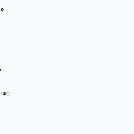
и»
у
я
 РФС