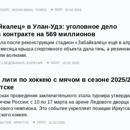
СПОРТ
ЭКОНОМИКА
ТОМСК
8006
20.02.2026
калец» в Улан-Удэ: уголовное дело
 контракте на 569 миллионов
ла после реконструкции стадион «Забайкалец» ещё в ап
и месяца крыша спортивного объекта дала течь, а резино
ли волнами.
ССЛЕДОВАНИЯ
БУРЯТИЯ
40267
20.02.2026
иги по хоккею с мячом в сезоне 2025/
тске
оках проведения заключительного этапа турнира утверди
ячом России: с 10 по 17 марта на арене Ледового дворца
ового чемпиона. Это событие укрепляет позиции Иркутск
кого хоккея.
БЫТИЯ
ИРКУТСК
14401
11.02.2026