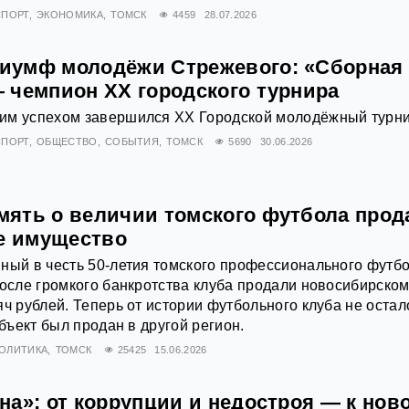
СПОРТ
ЭКОНОМИКА
ТОМСК
4459
28.07.2026
иумф молодёжи Стрежевого: «Сборная
 чемпион XX городского турнира
им успехом завершился XX Городской молодёжный турни
СПОРТ
ОБЩЕСТВО
СОБЫТИЯ
ТОМСК
5690
30.06.2026
ять о величии томского футбола прод
ое имущество
ный в честь 50-летия томского профессионального футб
после громкого банкротства клуба продали новосибирско
яч рублей. Теперь от истории футбольного клуба не остал
объект был продан в другой регион.
ОЛИТИКА
ТОМСК
25425
15.06.2026
на»: от коррупции и недостроя — к нов