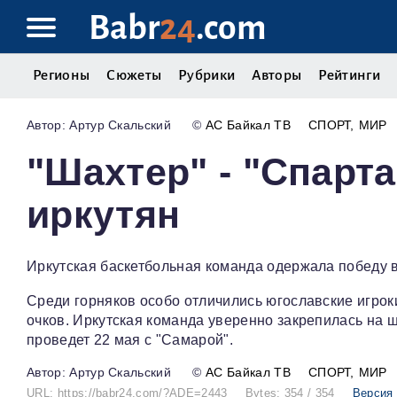
Babr
24
.com
Регионы
Сюжеты
Рубрики
Авторы
Рейтинги
Артур Скальский
©
АС Байкал ТВ
СПОРТ
МИР
"Шахтер" - "Спартак
иркутян
Иркутская баскетбольная команда одержала победу в 
Среди горняков особо отличились югославские игроки
очков. Иркутская команда уверенно закрепилась на 
проведет 22 мая с "Самарой".
Артур Скальский
©
АС Байкал ТВ
СПОРТ
МИР
URL: https://babr24.com/?ADE=2443
Bytes: 354 / 354
Версия 