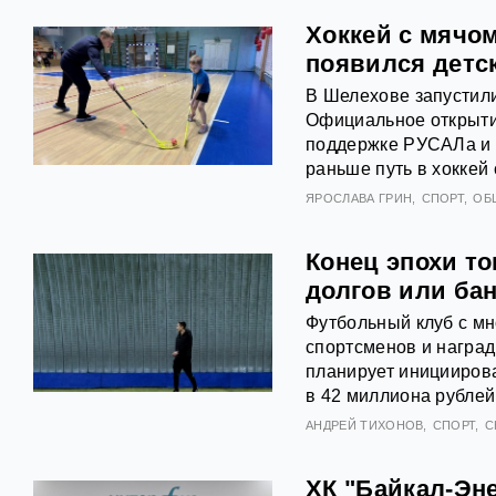
Хоккей с мячо
появился детс
В Шелехове запустили
Официальное открыти
поддержке РУСАЛа и Э
раньше путь в хоккей
ЯРОСЛАВА ГРИН
СПОРТ
ОБ
Конец эпохи то
долгов или ба
Футбольный клуб с м
спортсменов и наград
планирует инициирова
в 42 миллиона рублей
АНДРЕЙ ТИХОНОВ
СПОРТ
С
ХК "Байкал-Эн