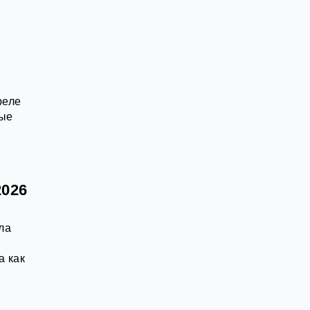
реле
вые
2026
ла
а как