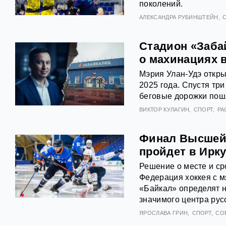
поколений.
АЛЕКСАНДРА РУБИНШТЕЙН
Стадион «Забай
о махинациях в
Мэрия Улан-Удэ откры
2025 года. Спустя тр
беговые дорожки пош
ВИКТОР КУЛАГИН
СПОРТ
РА
Финал Высшей л
пройдет в Ирку
Решение о месте и ср
Федерация хоккея с м
«Байкал» определят н
значимого центра русс
ЯРОСЛАВА ГРИН
СПОРТ
СО