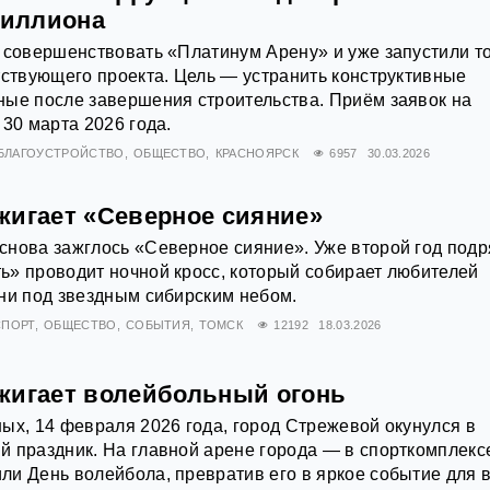
миллиона
 совершенствовать «Платинум Арену» и уже запустили т
тствующего проекта. Цель — устранить конструктивные
ные после завершения строительства. Приём заявок на
 30 марта 2026 года.
БЛАГОУСТРОЙСТВО
ОБЩЕСТВО
КРАСНОЯРСК
6957
30.03.2026
жигает «Северное сияние»
снова зажглось «Северное сияние». Уже второй год подр
» проводит ночной кросс, который собирает любителей
ни под звездным сибирским небом.
СПОРТ
ОБЩЕСТВО
СОБЫТИЯ
ТОМСК
12192
18.03.2026
жигает волейбольный огонь
ых, 14 февраля 2026 года, город Стрежевой окунулся в
 праздник. На главной арене города — в спорткомплекс
и День волейбола, превратив его в яркое событие для 