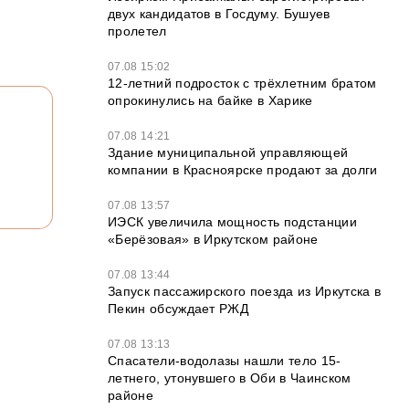
двух кандидатов в Госдуму. Бушуев
пролетел
07.08 15:02
12‑летний подросток с трёхлетним братом
опрокинулись на байке в Харике
07.08 14:21
Здание муниципальной управляющей
компании в Красноярске продают за долги
07.08 13:57
ИЭСК увеличила мощность подстанции
«Берёзовая» в Иркутском районе
07.08 13:44
Запуск пассажирского поезда из Иркутска в
Пекин обсуждает РЖД
07.08 13:13
Спасатели-водолазы нашли тело 15-
летнего, утонувшего в Оби в Чаинском
районе