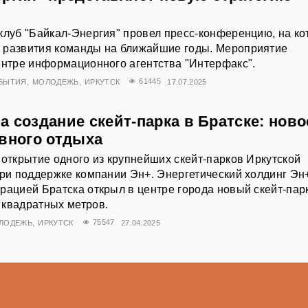
клуб "Байкал-Энергия" провел пресс-конференцию, на ко
 развития команды на ближайшие годы. Мероприятие
ентре информационного агентства "Интерфакс".
БЫТИЯ
МОЛОДЕЖЬ
ИРКУТСК
61445
17.07.2025
 создание скейт-парка в Братске: ново
ивного отдыха
 открытие одного из крупнейших скейт-парков Иркутской
при поддержке компании Эн+. Энергетический холдинг Эн
рацией Братска открыл в центре города новый скейт-пар
 квадратных метров.
ЛОДЕЖЬ
ИРКУТСК
75547
27.04.2025