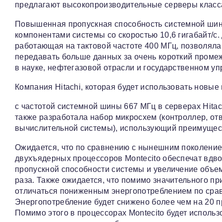
предлагают высокопроизводительные серверы класса
Повышенная пропускная способность системной шин
компонентами системы со скоростью 10,6 гигабайт/с
работающая на тактовой частоте 400 МГц, позволяла 
передавать больше данных за очень короткий проме
в науке, нефтегазовой отрасли и государственном уп
Компания Hitachi, которая будет использовать новые
с частотой системной шины 667 МГц в серверах Hitac
также разработала набор микросхем (контроллер, от
вычислительной системы), использующий преимущес
Ожидается, что по сравнению с нынешним поколение
двухъядерных процессоров Montecito обеспечат вдв
пропускной способности системы и увеличение объе
раза. Также ожидается, что помимо значительного пр
отличаться пониженным энергопотреблением по сра
Энергопотребление будет снижено более чем на 20 
Помимо этого в процессорах Montecito будет использ