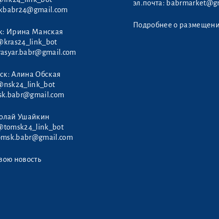
эл.почта:
babrmarket@gm
rkbabr24@gmail.com
Подробнее о размещен
к: Ирина Манская
@kras24_link_bot
rasyar.babr@gmail.com
ск: Алина Обская
@nsk24_link_bot
sk.babr@gmail.com
колай Ушайкин
@tomsk24_link_bot
omsk.babr@gmail.com
вою новость