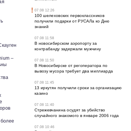
ая
07.08 12:26
100 шелеховских первоклассников
ть
получили подарки от РУСАЛа ко Дню
знаний
07.08 11:58
В новосибирском аэропорту за
Скауген
контрабанду задержали мужчину
nium –
07.08 11:50
ьны
В Новосибирске от регоператора по
вывозу мусора требует два миллиарда
ства
07.08 11:45
13 иркутян получили сроки за организацию
казино
х
е
07.08 11:40
соров
Стрежевчанина осудят за убийство
случайного знакомого в январе 2006 года
 более
07.08 10:46