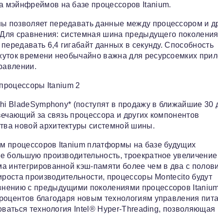
 мэйнфреймов на базе процессоров Itanium.
ы позволяет передавать данные между процессором и д
. Для сравнения: системная шина предыдущего поколения
передавать 6,4 гигабайт данных в секунду. Способность
жуток времени необычайно важна для ресурсоемких при
равлении.
 процессоры Itanium 2
hi BladeSymphony* (поступят в продажу в ближайшие 30 
вечающий за связь процессора и других компонентов
тва новой архитектуры системной шины.
м процессоров Itanium платформы на базе будущих
ое большую производительность, троекратное увеличение
ма интегрированной кэш-памяти более чем в два с полов
ироста производительности, процессоры Montecito будут
внению с предыдущими поколениями процессоров Itanium
процентов благодаря новым технологиям управления пит
оваться технология Intel® Hyper-Threading, позволяющая