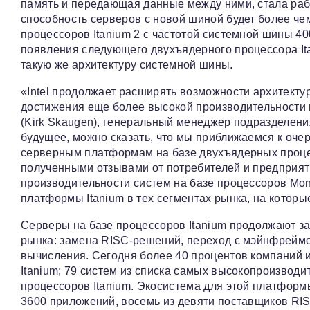
память и передающая данные между ними, стала раб
способность серверов с новой шиной будет более че
процессоров Itanium 2 с частотой системной шины 4
появления следующего двухъядерного процессора Ita
такую же архитектуру системной шины.
«Intel продолжает расширять возможности архитекту
достижения еще более высокой производительности 
(Kirk Skaugen), генеральный менеджер подразделения 
будущее, можно сказать, что мы приближаемся к оче
серверным платформам на базе двухъядерных проце
полученными отзывами от потребителей и предприят
производительности систем на базе процессоров Mon
платформы Itanium в тех сегментах рынка, на которы
Серверы на базе процессоров Itanium продолжают з
рынка: замена RISC-решений, переход с мэйнфрейм
вычисления. Сегодня более 40 процентов компаний и
Itanium; 79 систем из списка самых высокопроизво
процессоров Itanium. Экосистема для этой платфор
3600 приложений, восемь из девяти поставщиков RI