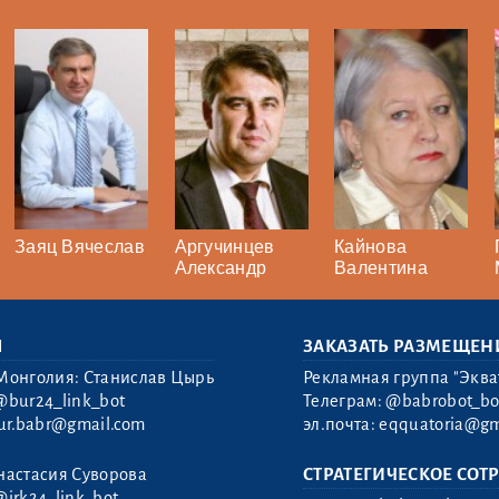
Заяц Вячеслав
Аргучинцев
Кайнова
Александр
Валентина
Ы
ЗАКАЗАТЬ РАЗМЕЩЕН
Монголия: Станислав Цырь
Рекламная группа "Эква
@bur24_link_bot
Телеграм:
@babrobot_bo
ur.babr@gmail.com
эл.почта:
eqquatoria@gm
настасия Суворова
СТРАТЕГИЧЕСКОЕ СОТ
@irk24_link_bot