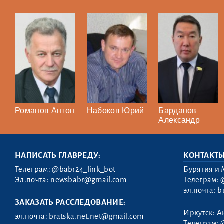
Романов Антон
Набоков Юрий
Барданов
Александр
НАПИСАТЬ ГЛАВРЕДУ:
КОНТАКТ
Телеграм:
@babr24_link_bot
Бурятия и 
Эл.почта:
newsbabr@gmail.com
Телеграм:
эл.почта:
b
ЗАКАЗАТЬ РАССЛЕДОВАНИЕ:
Иркутск: А
эл.почта:
bratska.net.net@gmail.com
Телеграм: