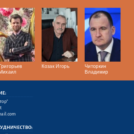
Григорьев
Козак Игорь
Читоркин
Михаил
Владимир
ИЕ:
тор"
t
ail.com
РУДНИЧЕСТВО: