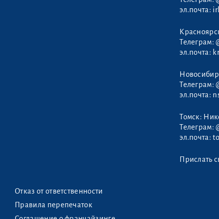
эл.почта:
i
Мащицкий
Красноярс
Виталий
Телеграм:
эл.почта:
k
Новосибир
Телеграм:
эл.почта:
n
Томск: Ни
Телеграм:
эл.почта:
t
Прислать с
Отказ от ответственности
Правила перепечаток
Соглашение о франчайзинге