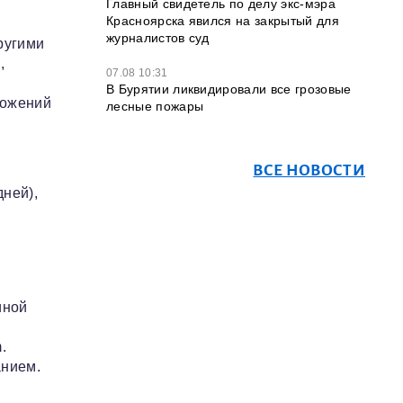
Главный свидетель по делу экс-мэра
Красноярска явился на закрытый для
журналистов суд
ругими
,
07.08 10:31
В Бурятии ликвидировали все грозовые
ложений
лесные пожары
ВСЕ НОВОСТИ
дней),
иной
.
анием.