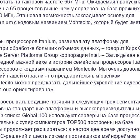
отать на тактовой частоте 667 МГц. Ожидаемая пропускн
м на 65 процентов выше, чем у серверов на базе прежних
00 МГц. Эта новая возможность закладывает основу для
nium с кодовым названием Montecito, который будет име
ры процессоров Itanium, развивая эту платформу для
при обработке больших объемов данных, – говорит Кирк 
Server Platforms Group корпорации Intel. – Заглядывая в
редной важной вехе в истории семейства процессоров Ita
ссоров с кодовым названием Montecito. Мы очень довол
ий нашей отрасли - по предварительным оценкам
tecito можно предсказать дальнейшее укрепление лидер
е она ориентирована».
авоевывать ведущие позиции в следующих трех сегмента
ов на стандартные платформы и высокопроизводительны
з списка Global 100 используют серверы на базе процес
дительных суперкомпьютеров TOP500 построены на базе
мы продолжает расширяться: в настоящее время доступно
SC-решений и шесть из семи поставщиков мэйнфреймов