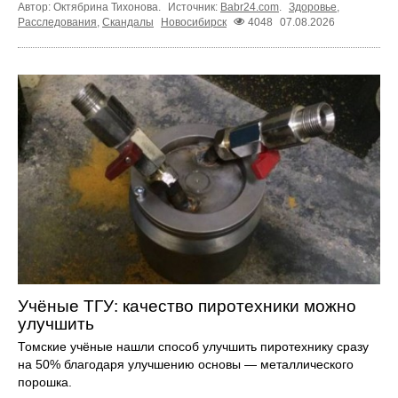
Автор: Октябрина Тихонова.
Источник:
Babr24.com
.
Здоровье
,
Расследования
,
Скандалы
Новосибирск
4048
07.08.2026
Учёные ТГУ: качество пиротехники можно
улучшить
Томские учёные нашли способ улучшить пиротехнику сразу
на 50% благодаря улучшению основы — металлического
порошка.