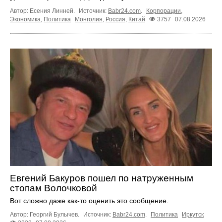
Автор: Есения Линней.
Источник:
Babr24.com
.
Корпорации
,
Экономика
,
Политика
Монголия
,
Россия
,
Китай
3757
07.08.2026
Евгений Бакуров пошел по натруженным
стопам Волочковой
Вот сложно даже как-то оценить это сообщение.
Автор: Георгий Булычев.
Источник:
Babr24.com
.
Политика
Иркутск