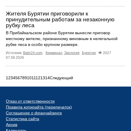
Жителя Бурятии приговорили к
принудительным работам за незаконную
рубку леса
В Прибайкальском районе Бурятии вынесли приговор
местному жителю, признанному виновным в нелегальной
рубке леса в особо крупном размере.
Источник:
Babr24.com
.
Криминал
,
Экология
Бурятия
2027
07.08.2026
1
2
3
4
5
6
7
8
9
10
11
12
13
14
Следующий
Отказ от ответственности
Правила копирайта (перепечаток)
Соглашение о франчайзинге
Статистика сайта
Архив
Календарь