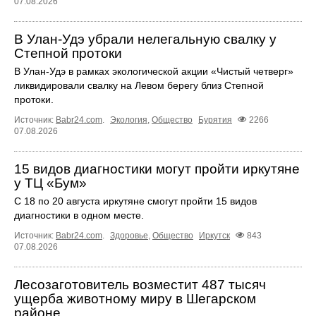
07.08.2026
В Улан-Удэ убрали нелегальную свалку у
Степной протоки
В Улан-Удэ в рамках экологической акции «Чистый четверг»
ликвидировали свалку на Левом берегу близ Степной
протоки.
Источник:
Babr24.com
.
Экология
,
Общество
Бурятия
2266
07.08.2026
15 видов диагностики могут пройти иркутяне
у ТЦ «Бум»
С 18 по 20 августа иркутяне смогут пройти 15 видов
диагностики в одном месте.
Источник:
Babr24.com
.
Здоровье
,
Общество
Иркутск
843
07.08.2026
Лесозаготовитель возместит 487 тысяч
ущерба животному миру в Шегарском
районе