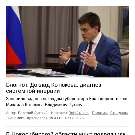
Блогнот. Доклад Котюкова: диагноз
системной инерции
Зацепило видео с докладом губернатора Красноярского края
Михаила Котюкова Владимиру Путину.
Автор: Валерий Лужный.
Источник:
Babr24.com
.
Политика
,
Скандалы
,
Экономика
Красноярск
4119
07.08.2026
В Новосибирской области ищут подрядчика