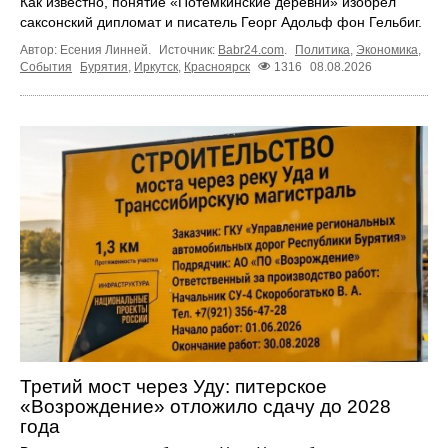
Как известно, понятие «Потёмкинские деревни» изобрёл
саксонский дипломат и писатель Георг Адольф фон Гельбиг.
Автор: Есения Линней.
Источник:
Babr24.com
.
Политика
,
Экономика
,
События
Бурятия
,
Иркутск
,
Красноярск
1316
08.08.2026
Третий мост через Уду: питерское
«Возрождение» отложило сдачу до 2028
года