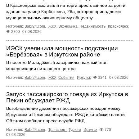
В Красноярске выставили на торги арестованное за долги
здание на улице Карбышева, 28а, которое принадлежит
муниципальному акционерному обществу ...
Источник:
Babr24.com
.
ЖКХ
,
Экономика
,
Недвижимость
Красноярск
2700
07.08.2026
ИЭСК увеличила мощность подстанции
«Берёзовая» в Иркутском районе
В поселке Молодёжный завершился важный этап
модернизации питающего центра.
Источник:
Babr24.com
.
ЖКХ
,
События
Иркутск
3341
07.08.2026
Запуск пассажирского поезда из Иркутска в
Пекин обсуждает РЖД
Возобновление движения пассажирских поездов между
Иркутском и Пекином обсуждают РЖД и китайские власти.
Об этом сообщает пресс‑служба РЖД.
Источник:
Babr24.com
.
Транспорт
,
Туризм
Иркутск
770
07.08.2026