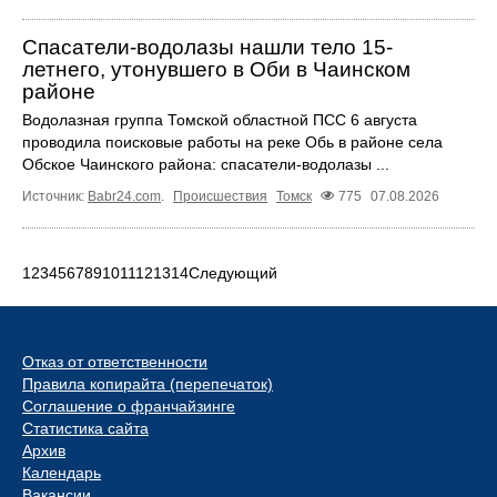
Спасатели-водолазы нашли тело 15-
летнего, утонувшего в Оби в Чаинском
районе
Водолазная группа Томской областной ПСС 6 августа
проводила поисковые работы на реке Обь в районе села
Обское Чаинского района: спасатели-водолазы ...
Источник:
Babr24.com
.
Происшествия
Томск
775
07.08.2026
1
2
3
4
5
6
7
8
9
10
11
12
13
14
Следующий
Отказ от ответственности
Правила копирайта (перепечаток)
Соглашение о франчайзинге
Статистика сайта
Архив
Календарь
Вакансии