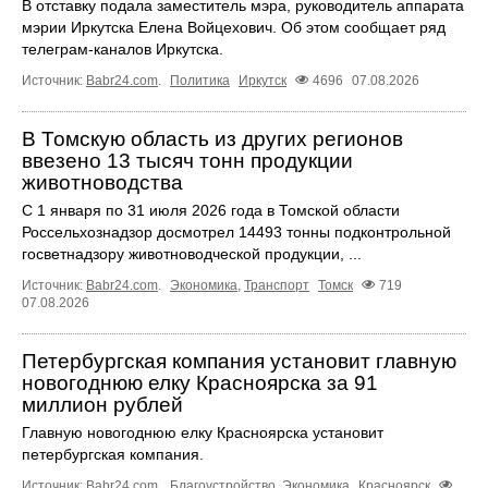
В отставку подала заместитель мэра, руководитель аппарата
мэрии Иркутска Елена Войцехович. Об этом сообщает ряд
телеграм‑каналов Иркутска.
Источник:
Babr24.com
.
Политика
Иркутск
4696
07.08.2026
В Томскую область из других регионов
ввезено 13 тысяч тонн продукции
животноводства
С 1 января по 31 июля 2026 года в Томской области
Россельхознадзор досмотрел 14493 тонны подконтрольной
госветнадзору животноводческой продукции, ...
Источник:
Babr24.com
.
Экономика
,
Транспорт
Томск
719
07.08.2026
Петербургская компания установит главную
новогоднюю елку Красноярска за 91
миллион рублей
Главную новогоднюю елку Красноярска установит
петербургская компания.
Источник:
Babr24.com
.
Благоустройство
,
Экономика
Красноярск