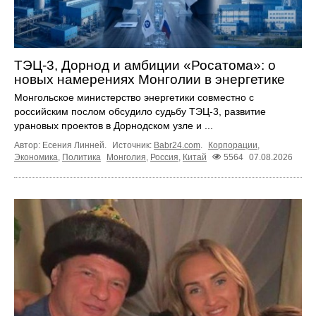
ТЭЦ-3, Дорнод и амбиции «Росатома»: о
новых намерениях Монголии в энергетике
Монгольское министерство энергетики совместно с
российским послом обсудило судьбу ТЭЦ‑3, развитие
урановых проектов в Дорнодском узле и ...
Автор: Есения Линней.
Источник:
Babr24.com
.
Корпорации
,
Экономика
,
Политика
Монголия
,
Россия
,
Китай
5564
07.08.2026