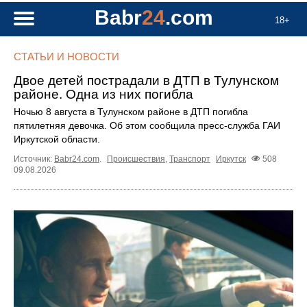
Babr
24
.com
18+
СТАТЬИ И НОВОСТИ
Двое детей пострадали в ДТП в Тулунском
районе. Одна из них погибла
Ночью 8 августа в Тулунском районе в ДТП погибла
пятилетняя девочка. Об этом сообщила пресс‑служба ГАИ
Иркутской области.
Источник:
Babr24.com
.
Происшествия
,
Транспорт
Иркутск
508
09.08.2026