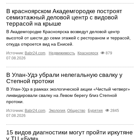
В красноярском Академгородке построят
семиэтажный деловой центр с видовой
террасой на крыше
В Академгородке Красноярска возведут деловой центр
высотой от шести до семи этажей с рестораном и террасой,
откуда откроется вид на Енисей.
Источник:
Babr24.com
.
Недвижимость
Красноярск
879
07.08.2026
В Улан-Удэ убрали нелегальную свалку у
Степной протоки
В Улан-Удэ в рамках экологической акции «Чистый четверг»
ликвидировали свалку на Левом берегу близ Степной
протоки.
Источник:
Babr24.com
.
Экология
,
Общество
Бурятия
2845
07.08.2026
15 видов диагностики могут пройти иркутяне
у ТЦ «Бум»