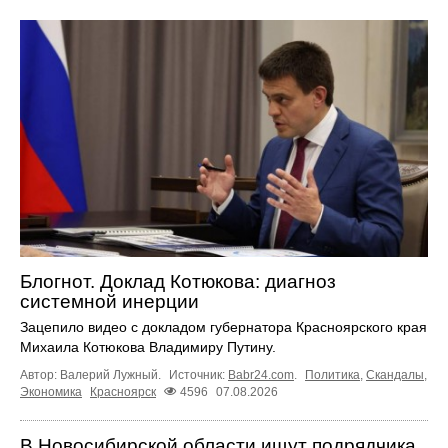
Блогнот. Доклад Котюкова: диагноз
системной инерции
Зацепило видео с докладом губернатора Красноярского края
Михаила Котюкова Владимиру Путину.
Автор: Валерий Лужный.
Источник:
Babr24.com
.
Политика
,
Скандалы
,
Экономика
Красноярск
4596
07.08.2026
В Новосибирской области ищут подрядчика