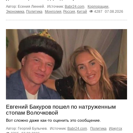
Автор: Есения Линней.
Источник:
Babr24.com
.
Корпорации
,
Экономика
,
Политика
Монголия
,
Россия
,
Китай
4287
07.08.2026
Евгений Бакуров пошел по натруженным
стопам Волочковой
Вот сложно даже как-то оценить это сообщение.
Автор: Георгий Булычев.
Источник:
Babr24.com
.
Политика
Иркутск