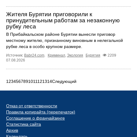
Жителя Бурятии приговорили к
принудительным работам за незаконную
рубку леса
В Прибайкальском районе Бурятии вынесли приговор
местному жителю, признанному виновным в нелегальной
рубке леса в особо крупном размере.
Источник:
Babr24.com
.
Криминал
,
Экология
Бурятия
2209
07.08.2026
1
2
3
4
5
6
7
8
9
10
11
12
13
14
Следующий
Отказ от ответственности
Правила копирайта (перепечаток)
Соглашение о франчайзинге
Статистика сайта
Архив
Календарь