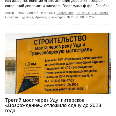
Как известно, понятие «Потёмкинские деревни» изобрёл
саксонский дипломат и писатель Георг Адольф фон Гельбиг.
Автор: Есения Линней.
Источник:
Babr24.com
.
Политика
,
Экономика
,
События
Бурятия
,
Иркутск
,
Красноярск
2030
08.08.2026
Третий мост через Уду: питерское
«Возрождение» отложило сдачу до 2028
года