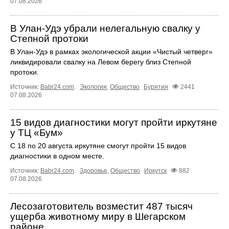
07.08.2026
В Улан-Удэ убрали нелегальную свалку у
Степной протоки
В Улан-Удэ в рамках экологической акции «Чистый четверг»
ликвидировали свалку на Левом берегу близ Степной
протоки.
Источник:
Babr24.com
.
Экология
,
Общество
Бурятия
2441
07.08.2026
15 видов диагностики могут пройти иркутяне
у ТЦ «Бум»
С 18 по 20 августа иркутяне смогут пройти 15 видов
диагностики в одном месте.
Источник:
Babr24.com
.
Здоровье
,
Общество
Иркутск
882
07.08.2026
Лесозаготовитель возместит 487 тысяч
ущерба животному миру в Шегарском
районе