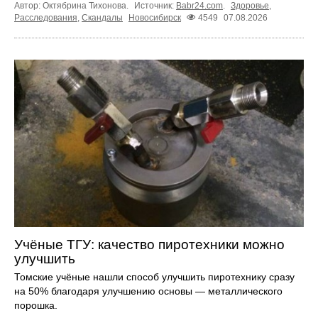
Автор: Октябрина Тихонова.
Источник:
Babr24.com
.
Здоровье
,
Расследования
,
Скандалы
Новосибирск
4549
07.08.2026
Учёные ТГУ: качество пиротехники можно
улучшить
Томские учёные нашли способ улучшить пиротехнику сразу
на 50% благодаря улучшению основы — металлического
порошка.