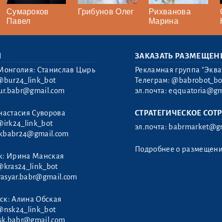
Сумароков
Грибунов Олег
Рихванова
Павел
Марина
Ы
ЗАКАЗАТЬ РАЗМЕЩЕН
Монголия: Станислав Цырь
Рекламная группа "Эква
@bur24_link_bot
Телеграм:
@babrobot_bo
ur.babr@gmail.com
эл.почта:
eqquatoria@gm
настасия Суворова
СТРАТЕГИЧЕСКОЕ СОТ
@irk24_link_bot
эл.почта:
babrmarket@gm
rkbabr24@gmail.com
Подробнее о размещен
к: Ирина Манская
@kras24_link_bot
rasyar.babr@gmail.com
ск: Алина Обская
@nsk24_link_bot
sk.babr@gmail.com