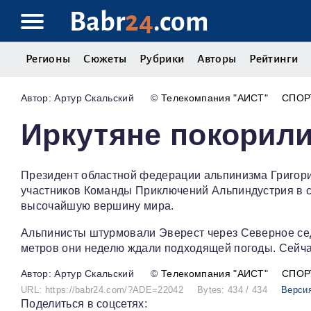
Babr
24
.com
Регионы
Сюжеты
Рубрики
Авторы
Рейтинги
Артур Скальский
©
Телекомпания "АИСТ"
СПО
Иркутяне покорили
Президент областной федерации альпинизма Григори
участников Команды Приключений Альпиндустрия в с
высочайшую вершину мира.
Альпинисты штурмовали Эверест через Северное сед
метров они неделю ждали подходящей погоды. Сейчас
Артур Скальский
©
Телекомпания "АИСТ"
СПО
URL: https://babr24.com/?ADE=22042
Bytes: 434 / 434
Версия
Поделиться в соцсетях: