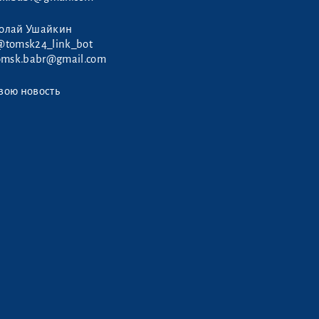
колай Ушайкин
@tomsk24_link_bot
omsk.babr@gmail.com
вою новость