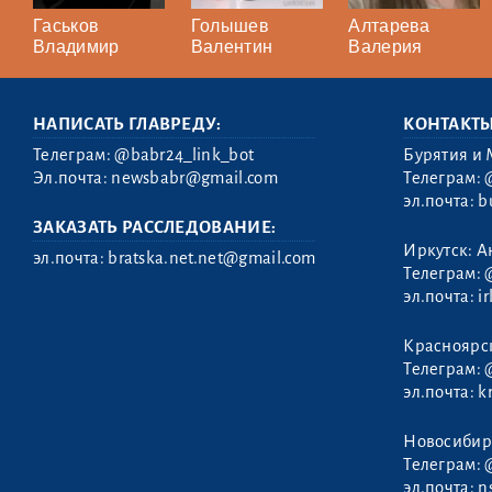
Гаськов
Голышев
Алтарева
Владимир
Валентин
Валерия
НАПИСАТЬ ГЛАВРЕДУ:
КОНТАКТ
Телеграм:
@babr24_link_bot
Бурятия и 
Эл.почта:
newsbabr@gmail.com
Телеграм:
эл.почта:
b
ЗАКАЗАТЬ РАССЛЕДОВАНИЕ:
Иркутск: А
эл.почта:
bratska.net.net@gmail.com
Телеграм:
эл.почта:
i
Савченко
Красноярс
Андрей
Телеграм:
эл.почта:
k
Новосибир
Телеграм:
эл.почта:
n