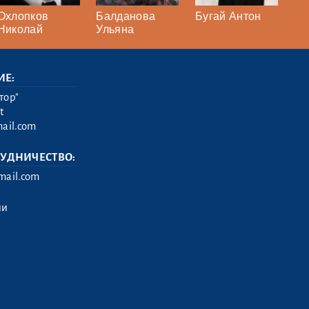
Охлопков
Балданова
Бугай Антон
Николай
Ульяна
ИЕ:
тор"
t
ail.com
РУДНИЧЕСТВО:
ail.com
ии