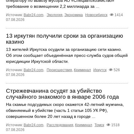
оператору по вывозу мусора АО «Спецавтохозяйство»
требование о возмещении 2,2 миллиарда за ...
Источник:
Babr24.com
.
Экология
,
Экономика
Новосибирск
1414
07.08.2026
13 иркутян получили сроки за организацию
казино
13 жителей Иркутска осудили за организацию сети казино.
Об этом сообщает объединённая пресс‑служба судов общей
юрисдикции Иркутской области.
Источник:
Babr24.com
.
Происшествия
,
Криминал
Иркутск
526
07.08.2026
Стрежевчанина осудят за убийство
случайного знакомого в январе 2006 года
На скамье подсудимых скоро окажется 42-летний мужчина,
обвиняемый в убийстве (часть 1 статьи 105 УК РФ),
совершенном более 20 лет назад в городе ...
Источник:
Babr24.com
.
Расследования
,
Криминал
Томск
1518
07.08.2026