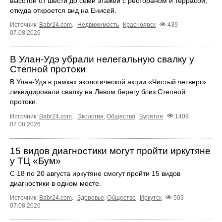
высотой от шести до семи этажей с рестораном и террасой,
откуда откроется вид на Енисей.
Источник:
Babr24.com
.
Недвижимость
Красноярск
439
07.08.2026
В Улан-Удэ убрали нелегальную свалку у
Степной протоки
В Улан-Удэ в рамках экологической акции «Чистый четверг»
ликвидировали свалку на Левом берегу близ Степной
протоки.
Источник:
Babr24.com
.
Экология
,
Общество
Бурятия
1409
07.08.2026
15 видов диагностики могут пройти иркутяне
у ТЦ «Бум»
С 18 по 20 августа иркутяне смогут пройти 15 видов
диагностики в одном месте.
Источник:
Babr24.com
.
Здоровье
,
Общество
Иркутск
503
07.08.2026