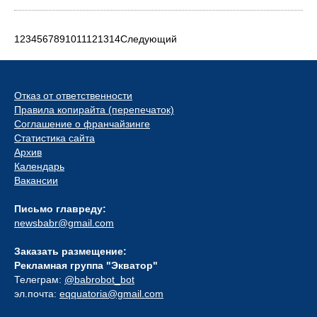
1
2
3
4
5
6
7
8
9
10
11
12
13
14
Следующий
Отказ от ответственности
Правила копирайта (перепечаток)
Соглашение о франчайзинге
Статистика сайта
Архив
Календарь
Вакансии
Письмо главреду:
newsbabr@gmail.com
Заказать размещение:
Рекламная группа "Экватор"
Телеграм:
@babrobot_bot
эл.почта:
eqquatoria@gmail.com