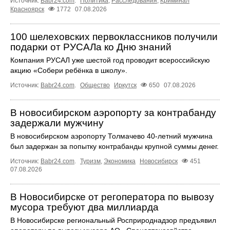
Источник:
Babr24.com
.
Политика
,
Расследования
,
Криминал
Красноярск
1772
07.08.2026
100 шелеховских первоклассников получили
подарки от РУСАЛа ко Дню знаний
Компания РУСАЛ уже шестой год проводит всероссийскую
акцию «Собери ребёнка в школу».
Источник:
Babr24.com
.
Общество
Иркутск
650
07.08.2026
В новосибирском аэропорту за контрабанду
задержали мужчину
В новосибирском аэропорту Толмачево 40-летний мужчина
был задержан за попытку контрабанды крупной суммы денег.
Источник:
Babr24.com
.
Туризм
,
Экономика
Новосибирск
451
07.08.2026
В Новосибирске от регоператора по вывозу
мусора требуют два миллиарда
В Новосибирске региональный Росприроднадзор предъявил