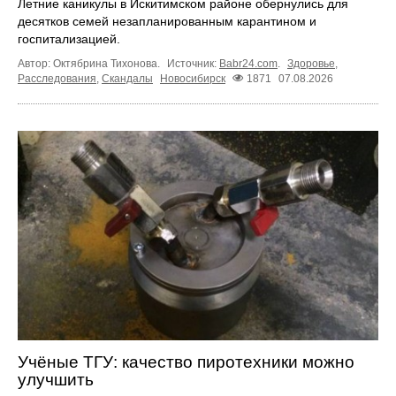
Летние каникулы в Искитимском районе обернулись для
десятков семей незапланированным карантином и
госпитализацией.
Автор: Октябрина Тихонова.
Источник:
Babr24.com
.
Здоровье
,
Расследования
,
Скандалы
Новосибирск
1871
07.08.2026
Учёные ТГУ: качество пиротехники можно
улучшить