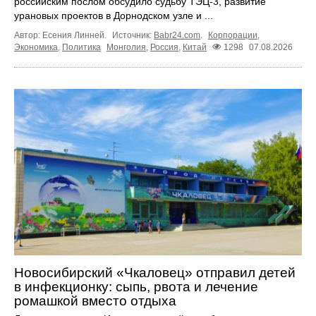
российским послом обсудило судьбу ТЭЦ‑3, развитие
урановых проектов в Дорнодском узле и ...
Автор: Есения Линней.
Источник:
Babr24.com
.
Корпорации
,
Экономика
,
Политика
Монголия
,
Россия
,
Китай
1298
07.08.2026
Новосибирский «Чкаловец» отправил детей
в инфекционку: сыпь, рвота и лечение
ромашкой вместо отдыха