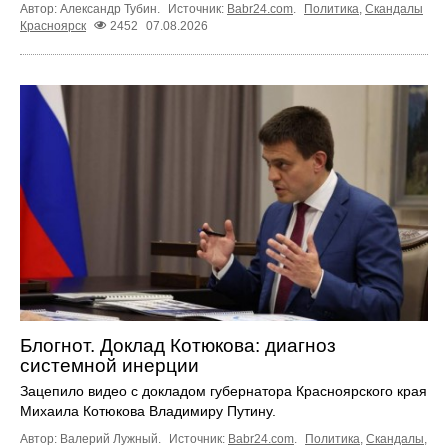
Автор: Александр Тубин.
Источник:
Babr24.com
.
Политика
,
Скандалы
Красноярск
2452
07.08.2026
Блогнот. Доклад Котюкова: диагноз
системной инерции
Зацепило видео с докладом губернатора Красноярского края
Михаила Котюкова Владимиру Путину.
Автор: Валерий Лужный.
Источник:
Babr24.com
.
Политика
,
Скандалы
,