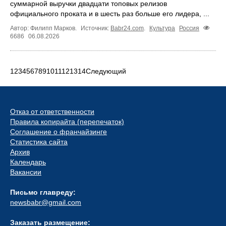
суммарной выручки двадцати топовых релизов
официального проката и в шесть раз больше его лидера, ...
Автор: Филипп Марков.
Источник:
Babr24.com
.
Культура
Россия
6686
06.08.2026
1
2
3
4
5
6
7
8
9
10
11
12
13
14
Следующий
Отказ от ответственности
Правила копирайта (перепечаток)
Соглашение о франчайзинге
Статистика сайта
Архив
Календарь
Вакансии
Письмо главреду:
newsbabr@gmail.com
Заказать размещение: