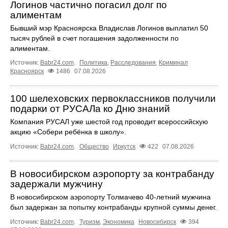
Логинов частично погасил долг по
алиментам
Бывший мэр Красноярска Владислав Логинов выплатил 50
тысяч рублей в счет погашения задолженности по
алиментам.
Источник:
Babr24.com
.
Политика
,
Расследования
,
Криминал
Красноярск
1486
07.08.2026
100 шелеховских первоклассников получили
подарки от РУСАЛа ко Дню знаний
Компания РУСАЛ уже шестой год проводит всероссийскую
акцию «Собери ребёнка в школу».
Источник:
Babr24.com
.
Общество
Иркутск
422
07.08.2026
В новосибирском аэропорту за контрабанду
задержали мужчину
В новосибирском аэропорту Толмачево 40-летний мужчина
был задержан за попытку контрабанды крупной суммы денег.
Источник:
Babr24.com
.
Туризм
,
Экономика
Новосибирск
394