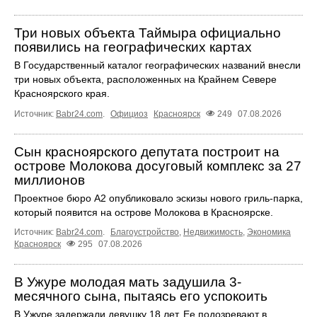
Три новых объекта Таймыра официально
появились на географических картах
В Государственный каталог географических названий внесли
три новых объекта, расположенных на Крайнем Севере
Красноярского края.
Источник:
Babr24.com
.
Официоз
Красноярск
249
07.08.2026
Сын красноярского депутата построит на
острове Молокова досуговый комплекс за 27
миллионов
Проектное бюро А2 опубликовало эскизы нового гриль-парка,
который появится на острове Молокова в Красноярске.
Источник:
Babr24.com
.
Благоустройство
,
Недвижимость
,
Экономика
Красноярск
295
07.08.2026
В Ужуре молодая мать задушила 3-
месячного сына, пытаясь его успокоить
В Ужуре задержали девушку 18 лет. Ее подозревают в