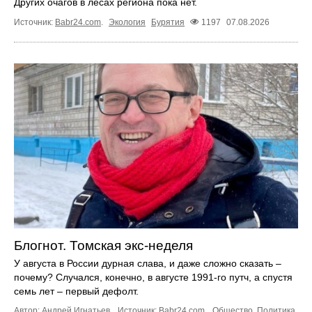
Других очагов в лесах региона пока нет.
Источник:
Babr24.com
.
Экология
Бурятия
1197
07.08.2026
Блогнот. Томская экс-неделя
У августа в России дурная слава, и даже сложно сказать –
почему? Случался, конечно, в августе 1991-го путч, а спустя
семь лет – первый дефолт.
Автор: Андрей Игнатьев.
Источник:
Babr24.com
.
Общество
,
Политика