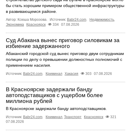
бы стать хорошим примером общественной инфраструктуры
в развивающемся районе.
Автор: Ксюша Морозова.
Источник:
Babr24.com
.
Недвижимость
,
Экономика
Красноярск
334
07.08.2026
Суд Абакана вынес приговор силовикам за
избиение задержанного
Абаканский городской суд вынес приговор двум сотрудникам
полиции по делу о превышении должностных полномочий с
применением насилия.
Источник:
Babr24.com
.
Криминал
Хакасия
303
07.08.2026
В Красноярске задержали банду
автоподставщиков с ущербом более
миллиона рублей
В Красноярске задержали банду автоподставщиков.
Источник:
Babr24.com
.
Криминал
,
Транспорт
Красноярск
321
07.08.2026