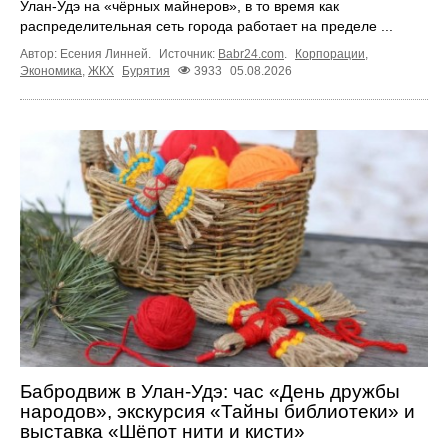
Улан-Удэ на «чёрных майнеров», в то время как
распределительная сеть города работает на пределе ...
Автор: Есения Линней.
Источник:
Babr24.com
.
Корпорации
,
Экономика
,
ЖКХ
Бурятия
3933
05.08.2026
Бабродвиж в Улан-Удэ: час «День дружбы
народов», экскурсия «Тайны библиотеки» и
выставка «Шёпот нити и кисти»