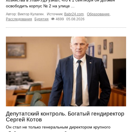
хозяйства в Улан-Удэ узнал, что к 1 сентября он должен
освободить корпус № 2 на улице ...
Автор: Виктор Кулагин.
Источник:
Babr24.com
.
Образование
,
Расследования
Бурятия
4699
05.08.2026
Депутатский контроль. Богатый гендиректор
Сергей Котов
Он стал не только генеральным директором крупного