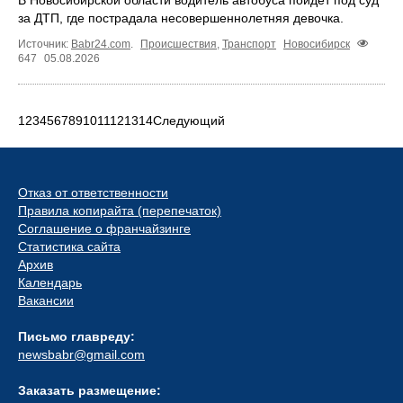
за ДТП, где пострадала несовершеннолетняя девочка.
Источник:
Babr24.com
.
Происшествия
,
Транспорт
Новосибирск
647
05.08.2026
1
2
3
4
5
6
7
8
9
10
11
12
13
14
Следующий
Отказ от ответственности
Правила копирайта (перепечаток)
Соглашение о франчайзинге
Статистика сайта
Архив
Календарь
Вакансии
Письмо главреду:
newsbabr@gmail.com
Заказать размещение: