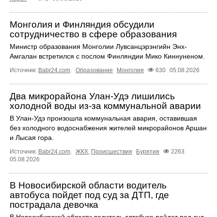
Монголия и Финляндия обсудили
сотрудничество в сфере образования
Министр образования Монголии Лувсанцэрэнгийн Энх-
Амгалан встретился с послом Финляндии Мико Киннуненом.
Источник:
Babr24.com
.
Образование
Монголия
630
05.08.2026
Два микрорайона Улан-Удэ лишились
холодной воды из-за коммунальной аварии
В Улан-Удэ произошла коммунальная авария, оставившая
без холодного водоснабжения жителей микрорайонов Аршан
и Лысая гора.
Источник:
Babr24.com
.
ЖКХ
,
Происшествия
Бурятия
2263
05.08.2026
В Новосибирской области водитель
автобуса пойдет под суд за ДТП, где
пострадала девочка
В Новосибирской области водитель автобуса пойдет под суд