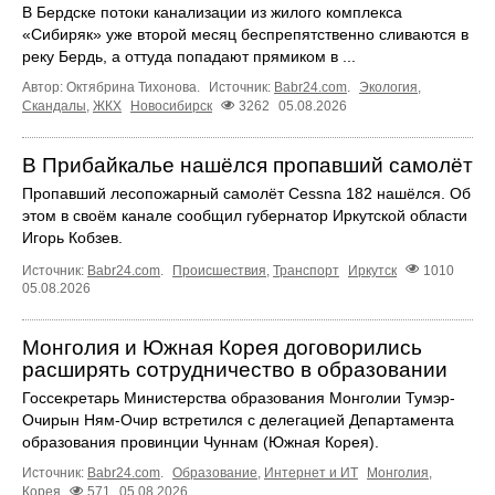
В Бердске потоки канализации из жилого комплекса
«Сибиряк» уже второй месяц беспрепятственно сливаются в
реку Бердь, а оттуда попадают прямиком в ...
Автор: Октябрина Тихонова.
Источник:
Babr24.com
.
Экология
,
Скандалы
,
ЖКХ
Новосибирск
3262
05.08.2026
В Прибайкалье нашёлся пропавший самолёт
Пропавший лесопожарный самолёт Cessna 182 нашёлся. Об
этом в своём канале сообщил губернатор Иркутской области
Игорь Кобзев.
Источник:
Babr24.com
.
Происшествия
,
Транспорт
Иркутск
1010
05.08.2026
Монголия и Южная Корея договорились
расширять сотрудничество в образовании
Госсекретарь Министерства образования Монголии Тумэр-
Очирын Ням-Очир встретился с делегацией Департамента
образования провинции Чуннам (Южная Корея).
Источник:
Babr24.com
.
Образование
,
Интернет и ИТ
Монголия
,
Корея
571
05.08.2026