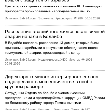
Красноярская краевая топливная компания КНП планирует
приобрести бронированные наблюдательные вышки.
Источник:
Babr24.com
.
Экономика
Красноярск
286
06.08.2026
Расселение аварийного жилья после зимней
аварии начали в Бодайбо
В Бодайбо началось расселение 13 домов, которые были
признаны аварийными в результате обследования после
коммунальной аварии, произошедшей в конце ...
Источник:
Babr24.com
.
Недвижимость
,
ЖКХ
Иркутск
1008
06.08.2026
Директора томского интерьерного салона
подозревают в мошенничестве в особо
крупном размере
Сотрудники Отдела по борьбе с экономическими
преступлениями и противодействия коррупции ОМВД России
по Ленинскому району города Томска выявили ...
Источник:
Babr24.com
.
Криминал
,
Экономика
Томск
357