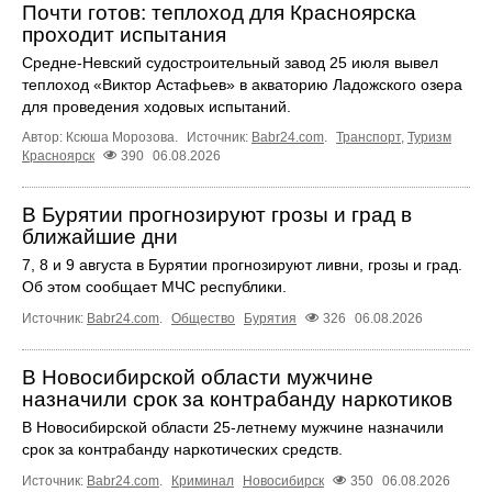
Почти готов: теплоход для Красноярска
проходит испытания
Средне-Невский судостроительный завод 25 июля вывел
теплоход «Виктор Астафьев» в акваторию Ладожского озера
для проведения ходовых испытаний.
Автор: Ксюша Морозова.
Источник:
Babr24.com
.
Транспорт
,
Туризм
Красноярск
390
06.08.2026
В Бурятии прогнозируют грозы и град в
ближайшие дни
7, 8 и 9 августа в Бурятии прогнозируют ливни, грозы и град.
Об этом сообщает МЧС республики.
Источник:
Babr24.com
.
Общество
Бурятия
326
06.08.2026
В Новосибирской области мужчине
назначили срок за контрабанду наркотиков
В Новосибирской области 25-летнему мужчине назначили
срок за контрабанду наркотических средств.
Источник:
Babr24.com
.
Криминал
Новосибирск
350
06.08.2026