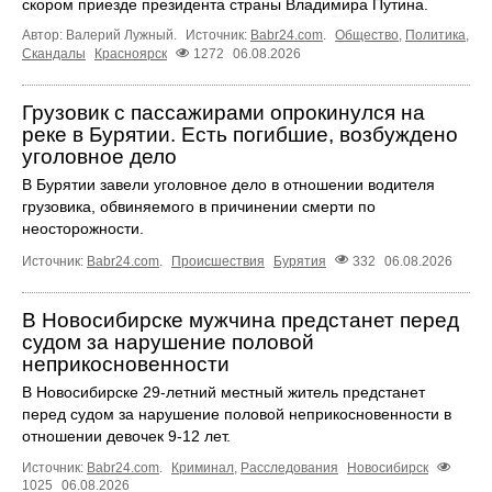
скором приезде президента страны Владимира Путина.
Автор: Валерий Лужный.
Источник:
Babr24.com
.
Общество
,
Политика
,
Скандалы
Красноярск
1272
06.08.2026
Грузовик с пассажирами опрокинулся на
реке в Бурятии. Есть погибшие, возбуждено
уголовное дело
В Бурятии завели уголовное дело в отношении водителя
грузовика, обвиняемого в причинении смерти по
неосторожности.
Источник:
Babr24.com
.
Происшествия
Бурятия
332
06.08.2026
В Новосибирске мужчина предстанет перед
судом за нарушение половой
неприкосновенности
В Новосибирске 29-летний местный житель предстанет
перед судом за нарушение половой неприкосновенности в
отношении девочек 9-12 лет.
Источник:
Babr24.com
.
Криминал
,
Расследования
Новосибирск
1025
06.08.2026