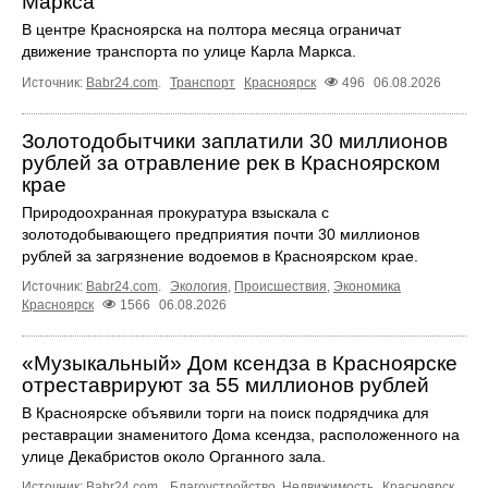
Маркса
В центре Красноярска на полтора месяца ограничат
движение транспорта по улице Карла Маркса.
Источник:
Babr24.com
.
Транспорт
Красноярск
496
06.08.2026
Золотодобытчики заплатили 30 миллионов
рублей за отравление рек в Красноярском
крае
Природоохранная прокуратура взыскала с
золотодобывающего предприятия почти 30 миллионов
рублей за загрязнение водоемов в Красноярском крае.
Источник:
Babr24.com
.
Экология
,
Происшествия
,
Экономика
Красноярск
1566
06.08.2026
«Музыкальный» Дом ксендза в Красноярске
отреставрируют за 55 миллионов рублей
В Красноярске объявили торги на поиск подрядчика для
реставрации знаменитого Дома ксендза, расположенного на
улице Декабристов около Органного зала.
Источник:
Babr24.com
.
Благоустройство
,
Недвижимость
Красноярск