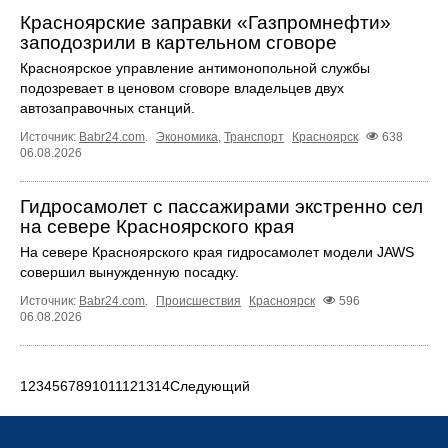
Красноярские заправки «Газпромнефти»
заподозрили в картельном сговоре
Красноярское управление антимонопольной службы
подозревает в ценовом сговоре владельцев двух
автозаправочных станций.
Источник:
Babr24.com
.
Экономика
,
Транспорт
Красноярск
638
06.08.2026
Гидросамолет с пассажирами экстренно сел
на севере Красноярского края
На севере Красноярского края гидросамолет модели JAWS
совершил вынужденную посадку.
Источник:
Babr24.com
.
Происшествия
Красноярск
596
06.08.2026
1
2
3
4
5
6
7
8
9
10
11
12
13
14
Следующий