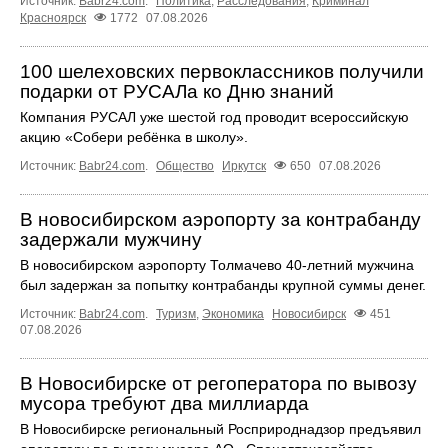
Источник:
Babr24.com
.
Политика
,
Расследования
,
Криминал
Красноярск
1772
07.08.2026
100 шелеховских первоклассников получили
подарки от РУСАЛа ко Дню знаний
Компания РУСАЛ уже шестой год проводит всероссийскую
акцию «Собери ребёнка в школу».
Источник:
Babr24.com
.
Общество
Иркутск
650
07.08.2026
В новосибирском аэропорту за контрабанду
задержали мужчину
В новосибирском аэропорту Толмачево 40-летний мужчина
был задержан за попытку контрабанды крупной суммы денег.
Источник:
Babr24.com
.
Туризм
,
Экономика
Новосибирск
451
07.08.2026
В Новосибирске от регоператора по вывозу
мусора требуют два миллиарда
В Новосибирске региональный Росприроднадзор предъявил