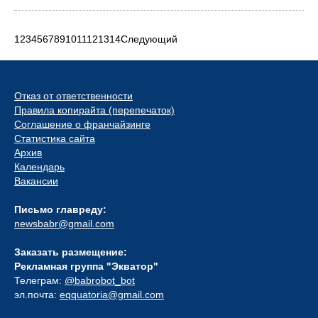
1
2
3
4
5
6
7
8
9
10
11
12
13
14
Следующий
Отказ от ответственности
Правила копирайта (перепечаток)
Соглашение о франчайзинге
Статистика сайта
Архив
Календарь
Вакансии
Письмо главреду:
newsbabr@gmail.com
Заказать размещение:
Рекламная группа "Экватор"
Телеграм:
@babrobot_bot
эл.почта:
eqquatoria@gmail.com