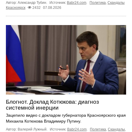
Автор: Александр Тубин.
Источник:
Babr24.com
.
Политика
,
Скандалы
Красноярск
2432
07.08.2026
Блогнот. Доклад Котюкова: диагноз
системной инерции
Зацепило видео с докладом губернатора Красноярского края
Михаила Котюкова Владимиру Путину.
Автор: Валерий Лужный.
Источник:
Babr24.com
.
Политика
,
Скандалы
,