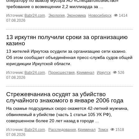
оператору по вывозу мусора АО «Спецавтохозяйство»
требование о возмещении 2,2 миллиарда за ...
Источник:
Babr24.com
.
Экология
,
Экономика
Новосибирск
1414
07.08.2026
13 иркутян получили сроки за организацию
казино
13 жителей Иркутска осудили за организацию сети казино.
Об этом сообщает объединённая пресс‑служба судов общей
юрисдикции Иркутской области.
Источник:
Babr24.com
.
Происшествия
,
Криминал
Иркутск
526
07.08.2026
Стрежевчанина осудят за убийство
случайного знакомого в январе 2006 года
На скамье подсудимых скоро окажется 42-летний мужчина,
обвиняемый в убийстве (часть 1 статьи 105 УК РФ),
совершенном более 20 лет назад в городе ...
Источник:
Babr24.com
.
Расследования
,
Криминал
Томск
1518
07.08.2026