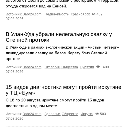
высотой от шести до семи этажей с рестораном и террасой,
откуда откроется вид на Енисей.
Источник:
Babr24.com
.
Недвижимость
Красноярск
439
07.08.2026
В Улан-Удэ убрали нелегальную свалку у
Степной протоки
В Улан-Удэ в рамках экологической акции «Чистый четверг»
ликвидировали свалку на Левом берегу близ Степной
протоки.
Источник:
Babr24.com
.
Экология
,
Общество
Бурятия
1409
07.08.2026
15 видов диагностики могут пройти иркутяне
у ТЦ «Бум»
С 18 по 20 августа иркутяне смогут пройти 15 видов
диагностики в одном месте.
Источник:
Babr24.com
.
Здоровье
,
Общество
Иркутск
503
07.08.2026