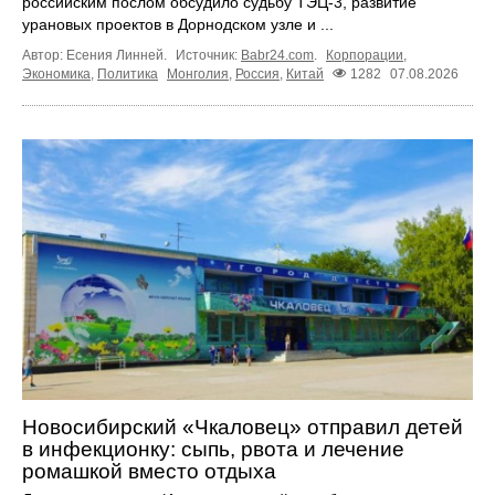
российским послом обсудило судьбу ТЭЦ‑3, развитие
урановых проектов в Дорнодском узле и ...
Автор: Есения Линней.
Источник:
Babr24.com
.
Корпорации
,
Экономика
,
Политика
Монголия
,
Россия
,
Китай
1282
07.08.2026
Новосибирский «Чкаловец» отправил детей
в инфекционку: сыпь, рвота и лечение
ромашкой вместо отдыха