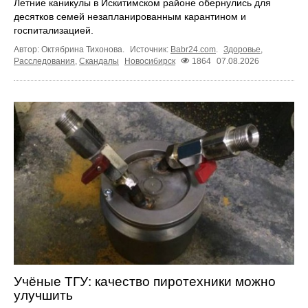
Летние каникулы в Искитимском районе обернулись для
десятков семей незапланированным карантином и
госпитализацией.
Автор: Октябрина Тихонова.
Источник:
Babr24.com
.
Здоровье
,
Расследования
,
Скандалы
Новосибирск
1864
07.08.2026
Учёные ТГУ: качество пиротехники можно
улучшить