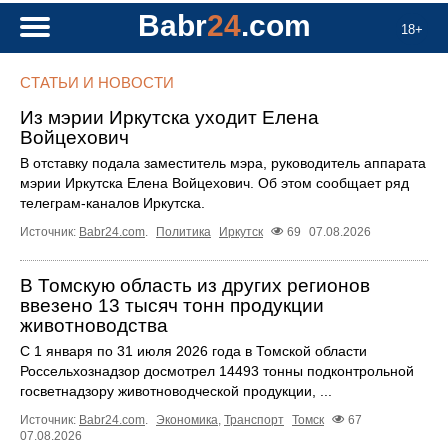
Babr
24
.com
18+
СТАТЬИ И НОВОСТИ
Из мэрии Иркутска уходит Елена
Войцехович
В отставку подала заместитель мэра, руководитель аппарата
мэрии Иркутска Елена Войцехович. Об этом сообщает ряд
телеграм‑каналов Иркутска.
Источник:
Babr24.com
.
Политика
Иркутск
69
07.08.2026
В Томскую область из других регионов
ввезено 13 тысяч тонн продукции
животноводства
С 1 января по 31 июля 2026 года в Томской области
Россельхознадзор досмотрел 14493 тонны подконтрольной
госветнадзору животноводческой продукции, ...
Источник:
Babr24.com
.
Экономика
,
Транспорт
Томск
67
07.08.2026