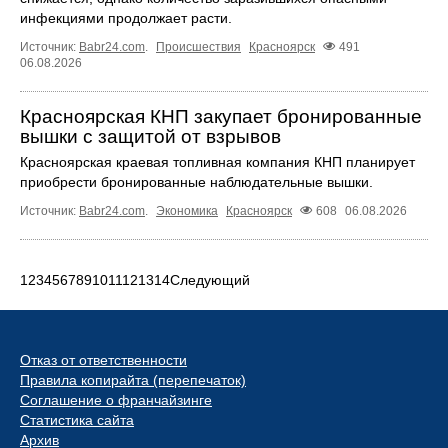
инфекциями продолжает расти.
Источник:
Babr24.com
.
Происшествия
Красноярск
491
06.08.2026
Красноярская КНП закупает бронированные
вышки с защитой от взрывов
Красноярская краевая топливная компания КНП планирует
приобрести бронированные наблюдательные вышки.
Источник:
Babr24.com
.
Экономика
Красноярск
608
06.08.2026
1
2
3
4
5
6
7
8
9
10
11
12
13
14
Следующий
Отказ от ответственности
Правила копирайта (перепечаток)
Соглашение о франчайзинге
Статистика сайта
Архив