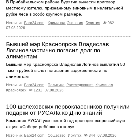
В Прибайкальском районе Бурятии вынесли приговор
местному жителю, признанному виновным в нелегальной
рубке леса в особо крупном размере.
Источник:
Babr24.com
.
Криминал
,
Экология
Бурятия
962
07.08.2026
Бывший мэр Красноярска Владислав
Логинов частично погасил долг по
алиментам
Бывший мэр Красноярска Владислав Логинов выплатил 50
тысяч рублей в счет погашения задолженности по
алиментам.
Источник:
Babr24.com
.
Политика
,
Расследования
,
Криминал
Красноярск
1231
07.08.2026
100 шелеховских первоклассников получили
подарки от РУСАЛа ко Дню знаний
Компания РУСАЛ уже шестой год проводит всероссийскую
акцию «Собери ребёнка в школу».
Источник:
Babr24.com
.
Общество
Иркутск
344
07.08.2026