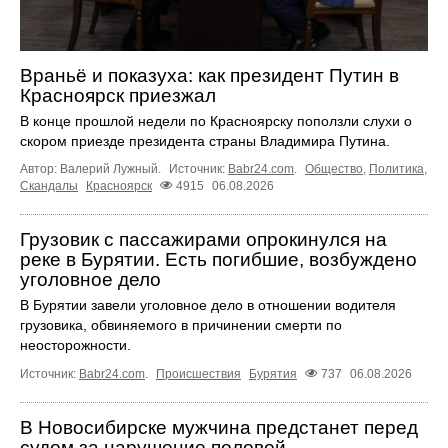
Враньё и показуха: как президент Путин в
Красноярск приезжал
В конце прошлой недели по Красноярску поползли слухи о
скором приезде президента страны Владимира Путина.
Автор: Валерий Лужный.
Источник:
Babr24.com
.
Общество
,
Политика
,
Скандалы
Красноярск
4915
06.08.2026
Грузовик с пассажирами опрокинулся на
реке в Бурятии. Есть погибшие, возбуждено
уголовное дело
В Бурятии завели уголовное дело в отношении водителя
грузовика, обвиняемого в причинении смерти по
неосторожности.
Источник:
Babr24.com
.
Происшествия
Бурятия
737
06.08.2026
В Новосибирске мужчина предстанет перед
судом за нарушение половой