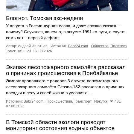
Блогнот. Томская экс-неделя
У августа в России дурная слава, и даже сложно сказать –
почему? Случался, конечно, в августе 1991-го путч, а спустя
семь лет – первый дефолт.
Автор: Андрей Игнатьев.
Источник:
Babr24.com
.
Общество
,
Политика
Томск
1123
07.08.2026
Экипаж лесопожарного самолёта рассказал
о причинах происшествия в Прибайкалье
Экипаж пропавшего с радаров 3 августа легкомоторного
лесопожарного самолёта Cessna 182 рассказал о причинах
посадки в лесу и своей жизни в условиях ...
Источник:
Babr24.com
.
Происшествия
,
Транспорт
Иркутск
481
07.08.2026
В Томской области экологи проводят
мониторинг состояния водных объектов