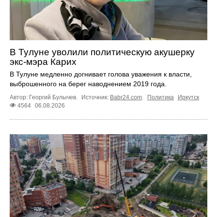
В Тулуне уволили политическую акушерку
экс-мэра Карих
В Тулуне медленно догнивает голова уважения к власти,
выброшенного на берег наводнением 2019 года.
Автор: Георгий Булычев.
Источник:
Babr24.com
.
Политика
Иркутск
4564
06.08.2026