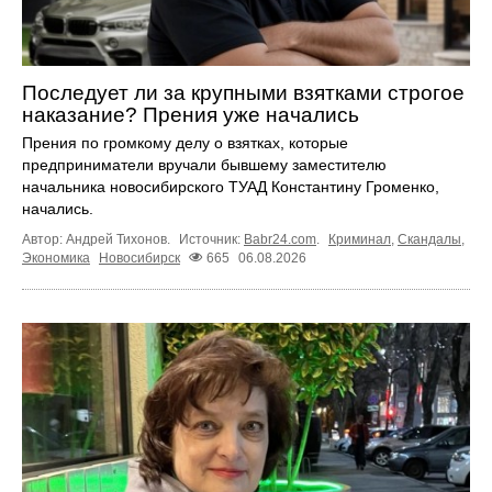
Последует ли за крупными взятками строгое
наказание? Прения уже начались
Прения по громкому делу о взятках, которые
предприниматели вручали бывшему заместителю
начальника новосибирского ТУАД Константину Громенко,
начались.
Автор: Андрей Тихонов.
Источник:
Babr24.com
.
Криминал
,
Скандалы
,
Экономика
Новосибирск
665
06.08.2026