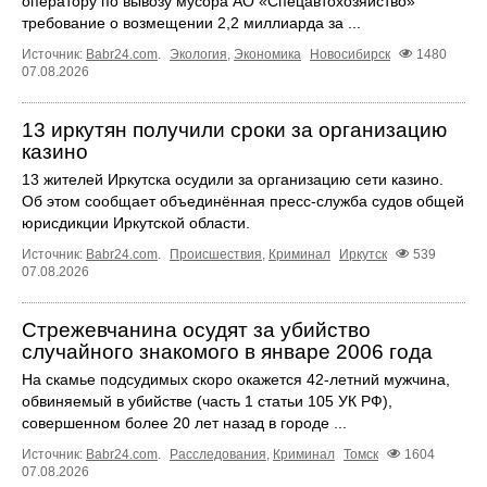
оператору по вывозу мусора АО «Спецавтохозяйство»
требование о возмещении 2,2 миллиарда за ...
Источник:
Babr24.com
.
Экология
,
Экономика
Новосибирск
1480
07.08.2026
13 иркутян получили сроки за организацию
казино
13 жителей Иркутска осудили за организацию сети казино.
Об этом сообщает объединённая пресс‑служба судов общей
юрисдикции Иркутской области.
Источник:
Babr24.com
.
Происшествия
,
Криминал
Иркутск
539
07.08.2026
Стрежевчанина осудят за убийство
случайного знакомого в январе 2006 года
На скамье подсудимых скоро окажется 42-летний мужчина,
обвиняемый в убийстве (часть 1 статьи 105 УК РФ),
совершенном более 20 лет назад в городе ...
Источник:
Babr24.com
.
Расследования
,
Криминал
Томск
1604
07.08.2026