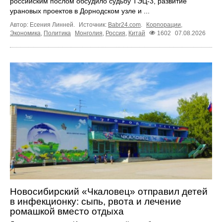
российским послом обсудило судьбу ТЭЦ‑3, развитие
урановых проектов в Дорнодском узле и ...
Автор: Есения Линней.
Источник:
Babr24.com
.
Корпорации
,
Экономика
,
Политика
Монголия
,
Россия
,
Китай
1602
07.08.2026
Новосибирский «Чкаловец» отправил детей
в инфекционку: сыпь, рвота и лечение
ромашкой вместо отдыха