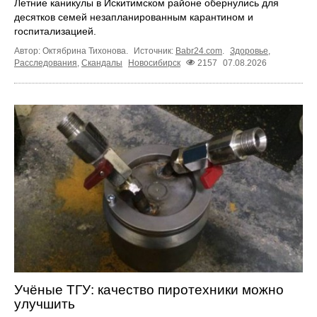
Летние каникулы в Искитимском районе обернулись для
десятков семей незапланированным карантином и
госпитализацией.
Автор: Октябрина Тихонова.
Источник:
Babr24.com
.
Здоровье
,
Расследования
,
Скандалы
Новосибирск
2157
07.08.2026
Учёные ТГУ: качество пиротехники можно
улучшить