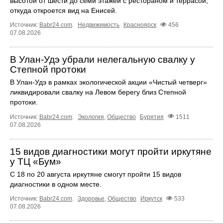
высотой от шести до семи этажей с рестораном и террасой,
откуда откроется вид на Енисей.
Источник:
Babr24.com
.
Недвижимость
Красноярск
456
07.08.2026
В Улан-Удэ убрали нелегальную свалку у
Степной протоки
В Улан-Удэ в рамках экологической акции «Чистый четверг»
ликвидировали свалку на Левом берегу близ Степной
протоки.
Источник:
Babr24.com
.
Экология
,
Общество
Бурятия
1511
07.08.2026
15 видов диагностики могут пройти иркутяне
у ТЦ «Бум»
С 18 по 20 августа иркутяне смогут пройти 15 видов
диагностики в одном месте.
Источник:
Babr24.com
.
Здоровье
,
Общество
Иркутск
533
07.08.2026