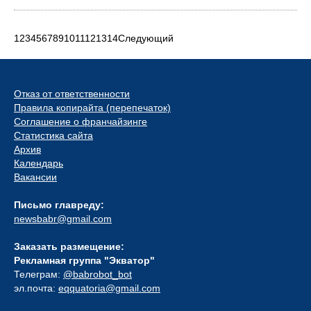
1
2
3
4
5
6
7
8
9
10
11
12
13
14
Следующий
Отказ от ответственности
Правила копирайта (перепечаток)
Соглашение о франчайзинге
Статистика сайта
Архив
Календарь
Вакансии
Письмо главреду:
newsbabr@gmail.com
Заказать размещение:
Рекламная группа "Экватор"
Телеграм:
@babrobot_bot
эл.почта:
eqquatoria@gmail.com