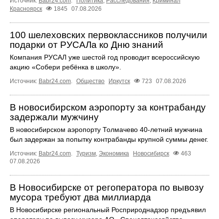
Источник:
Babr24.com
.
Политика
,
Расследования
,
Криминал
Красноярск
1845
07.08.2026
100 шелеховских первоклассников получили
подарки от РУСАЛа ко Дню знаний
Компания РУСАЛ уже шестой год проводит всероссийскую
акцию «Собери ребёнка в школу».
Источник:
Babr24.com
.
Общество
Иркутск
723
07.08.2026
В новосибирском аэропорту за контрабанду
задержали мужчину
В новосибирском аэропорту Толмачево 40-летний мужчина
был задержан за попытку контрабанды крупной суммы денег.
Источник:
Babr24.com
.
Туризм
,
Экономика
Новосибирск
463
07.08.2026
В Новосибирске от регоператора по вывозу
мусора требуют два миллиарда
В Новосибирске региональный Росприроднадзор предъявил