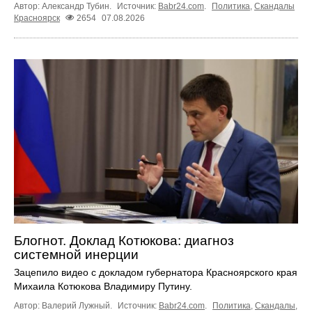
Автор: Александр Тубин.
Источник:
Babr24.com
.
Политика
,
Скандалы
Красноярск
2654
07.08.2026
Блогнот. Доклад Котюкова: диагноз
системной инерции
Зацепило видео с докладом губернатора Красноярского края
Михаила Котюкова Владимиру Путину.
Автор: Валерий Лужный.
Источник:
Babr24.com
.
Политика
,
Скандалы
,